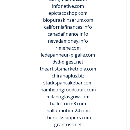
infonetive.com
epictacoshop.com
biopuraskinserum.com
californiafinances.info
canadafinance.info
nevadamoney.info
rimene.com
ledepanneur-pigalle.com
dvd-digest.net
theartistsmarketnola.com
chiranaplus.biz
stackspancakebar.com
namheongfoodcourt.com
milanoglasgow.com
hallu-forte3.com
hallu-motion24.com
therockskippers.com
granfoss.net