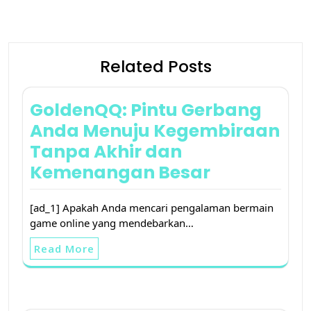
Related Posts
GoldenQQ: Pintu Gerbang
Anda Menuju Kegembiraan
Tanpa Akhir dan
Kemenangan Besar
[ad_1] Apakah Anda mencari pengalaman bermain
game online yang mendebarkan…
Read More