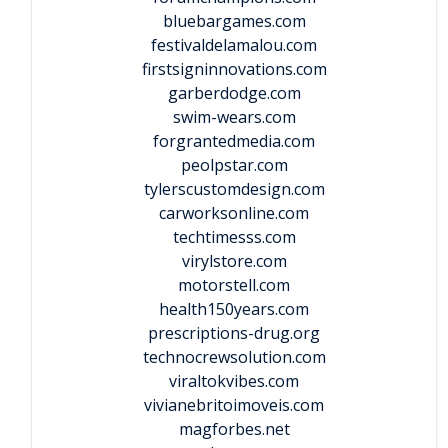
bluebargames.com
festivaldelamalou.com
firstsigninnovations.com
garberdodge.com
swim-wears.com
forgrantedmedia.com
peolpstar.com
tylerscustomdesign.com
carworksonline.com
techtimesss.com
virylstore.com
motorstell.com
health150years.com
prescriptions-drug.org
technocrewsolution.com
viraltokvibes.com
vivianebritoimoveis.com
magforbes.net