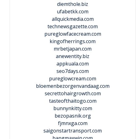
diemthole.biz
ufabetkk.com
allquickmedia.com
technewsgazette.com
pureglowfacecream.com
kingofherrings.com
mrbetjapan.com
anewentity.biz
appkuala.com
seo7days.com
pureglowcream.com
bloemenbezorgenvandaag.com
secrettohairgrowth.com
tasteofthaitogo.com
bunnynkitty.com
bezopasnik.org
fjmnxga.com
saigonstartransport.com
bangmaxwin.com