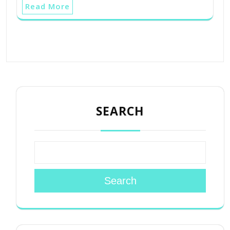
Read More
SEARCH
Search