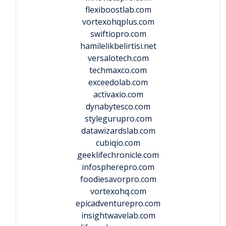
flexiboostlab.com
vortexohqplus.com
swiftiopro.com
hamilelikbelirtisi.net
versalotech.com
techmaxco.com
exceedolab.com
activaxio.com
dynabytesco.com
stylegurupro.com
datawizardslab.com
cubiqio.com
geeklifechronicle.com
infospherepro.com
foodiesavorpro.com
vortexohq.com
epicadventurepro.com
insightwavelab.com