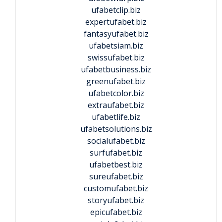
ufabetclip.biz
expertufabet.biz
fantasyufabet.biz
ufabetsiam.biz
swissufabet.biz
ufabetbusiness.biz
greenufabet.biz
ufabetcolor.biz
extraufabet.biz
ufabetlife.biz
ufabetsolutions.biz
socialufabet.biz
surfufabet.biz
ufabetbest.biz
sureufabet.biz
customufabet.biz
storyufabet.biz
epicufabet.biz