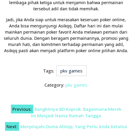
lembaga pihak ketiga untuk menjamin bahwa permainan
tersebut adil dan tidak memihak.
Jadi, jika Anda siap untuk merasakan keseruan poker online,
Anda bisa mengunjungi Asikqq. Daftar hari ini dan mulai
mainkan permainan poker favorit Anda melawan pemain dari
seluruh dunia. Dengan beragam permainannya, promosi yang
murah hati, dan komitmen terhadap permainan yang adil,
Asikqq pasti akan menjadi platform poker online pilihan Anda.
Tags:
pkv games
Category:
pkv games
Post
Previous:
Bangkitnya BD Koprok: Bagaimana Merek
navigation
Ini Menjadi Nama Rumah Tangga
Next:
Menjelajahi Dunia Ahliqq: Yang Perlu Anda Ketahui