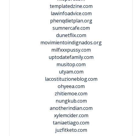
templatedzine.com
lawinfoadvice.com
phenqdietplan.org
sumnercafe.com
dunetflix.com
movimientoindignados.org
milfxxxpussy.com
uptodatefamily.com
musitop.com
utyam.com
lacostituzioneblog.com
ohyeea.com
zhitiemoe.com
nungkub.com
anotherindian.com
xylemcider.com
taniaetiago.com
juzfitketo.com