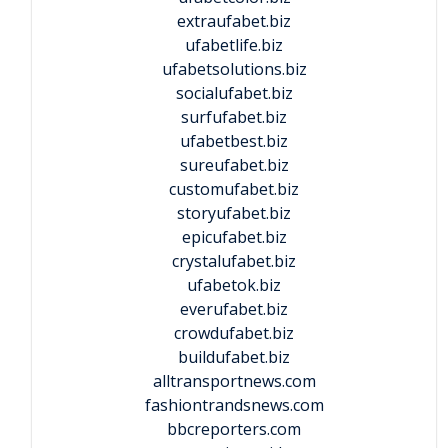
extraufabet.biz
ufabetlife.biz
ufabetsolutions.biz
socialufabet.biz
surfufabet.biz
ufabetbest.biz
sureufabet.biz
customufabet.biz
storyufabet.biz
epicufabet.biz
crystalufabet.biz
ufabetok.biz
everufabet.biz
crowdufabet.biz
buildufabet.biz
alltransportnews.com
fashiontrandsnews.com
bbcreporters.com