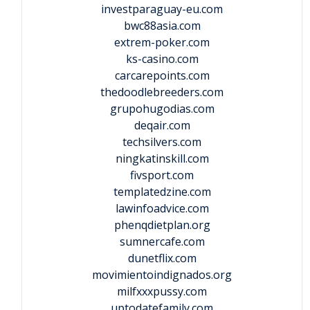
investparaguay-eu.com
bwc88asia.com
extrem-poker.com
ks-casino.com
carcarepoints.com
thedoodlebreeders.com
grupohugodias.com
deqair.com
techsilvers.com
ningkatinskill.com
fivsport.com
templatedzine.com
lawinfoadvice.com
phenqdietplan.org
sumnercafe.com
dunetflix.com
movimientoindignados.org
milfxxxpussy.com
uptodatefamily.com