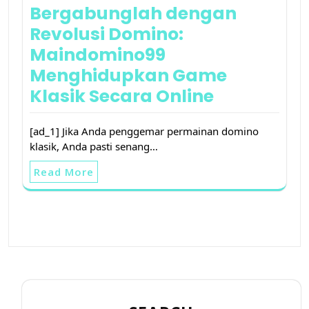
Bergabunglah dengan
Revolusi Domino:
Maindomino99
Menghidupkan Game
Klasik Secara Online
[ad_1] Jika Anda penggemar permainan domino
klasik, Anda pasti senang…
Read More