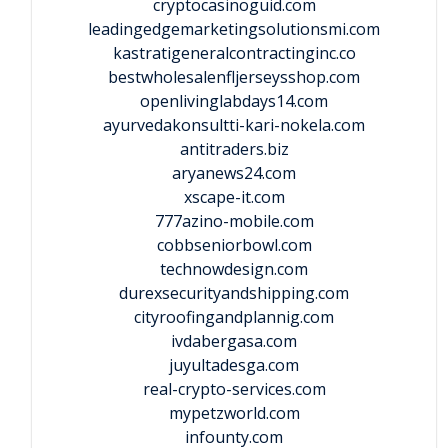
cryptocasinoguid.com
leadingedgemarketingsolutionsmi.com
kastratigeneralcontractinginc.co
bestwholesalenfljerseysshop.com
openlivinglabdays14.com
ayurvedakonsultti-kari-nokela.com
antitraders.biz
aryanews24.com
xscape-it.com
777azino-mobile.com
cobbseniorbowl.com
technowdesign.com
durexsecurityandshipping.com
cityroofingandplannig.com
ivdabergasa.com
juyultadesga.com
real-crypto-services.com
mypetzworld.com
infounty.com