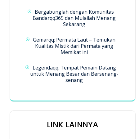
Bergabunglah dengan Komunitas
Bandarqq365 dan Mulailah Menang
Sekarang
Gemarqq: Permata Laut – Temukan
Kualitas Mistik dari Permata yang
Memikat ini
Legendaqq: Tempat Pemain Datang
untuk Menang Besar dan Bersenang-
senang
LINK LAINNYA