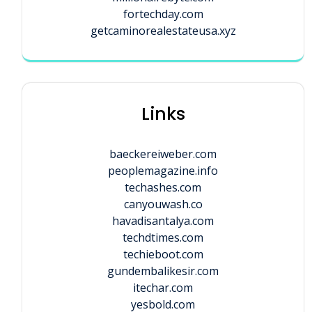
fortechday.com
getcaminorealestateusa.xyz
Links
baeckereiweber.com
peoplemagazine.info
techashes.com
canyouwash.co
havadisantalya.com
techdtimes.com
techieboot.com
gundembalikesir.com
itechar.com
yesbold.com