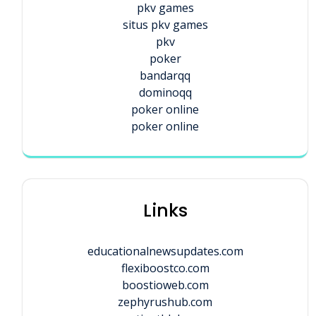
pkv games
situs pkv games
pkv
poker
bandarqq
dominoqq
poker online
poker online
Links
educationalnewsupdates.com
flexiboostco.com
boostioweb.com
zephyrushub.com