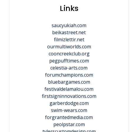
Links
saucyukiah.com
beikastreet.net
filmizlettir.net
ourmultiworlds.com
cooncreekclub.org
pegpufftimes.com
celestia-arts.com
forumchampions.com
bluebargames.com
festivaldelamalou.com
firstsigninnovations.com
garberdodge.com
swim-wears.com
forgrantedmedia.com
peolpstar.com
tylerscustomdesign.com