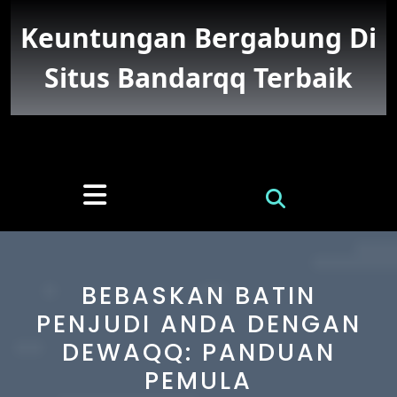
Skip
to
Keuntungan Bergabung Di
content
Situs Bandarqq Terbaik
Open
Button
BEBASKAN BATIN
PENJUDI ANDA DENGAN
DEWAQQ: PANDUAN
PEMULA