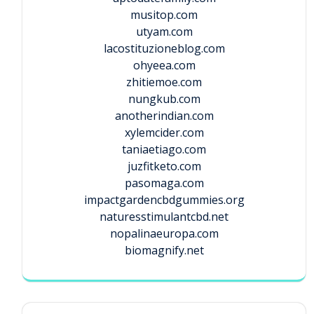
musitop.com
utyam.com
lacostituzioneblog.com
ohyeea.com
zhitiemoe.com
nungkub.com
anotherindian.com
xylemcider.com
taniaetiago.com
juzfitketo.com
pasomaga.com
impactgardencbdgummies.org
naturesstimulantcbd.net
nopalinaeuropa.com
biomagnify.net