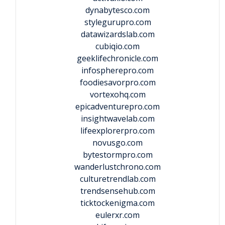
dynabytesco.com
stylegurupro.com
datawizardslab.com
cubiqio.com
geeklifechronicle.com
infospherepro.com
foodiesavorpro.com
vortexohq.com
epicadventurepro.com
insightwavelab.com
lifeexplorerpro.com
novusgo.com
bytestormpro.com
wanderlustchrono.com
culturetrendlab.com
trendsensehub.com
ticktockenigma.com
eulerxr.com