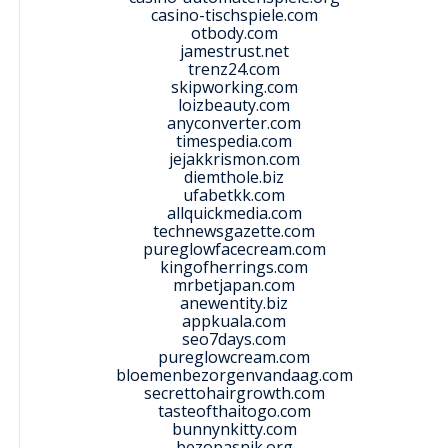
casino-tischspiele.com
otbody.com
jamestrust.net
trenz24.com
skipworking.com
loizbeauty.com
anyconverter.com
timespedia.com
jejakkrismon.com
diemthole.biz
ufabetkk.com
allquickmedia.com
technewsgazette.com
pureglowfacecream.com
kingofherrings.com
mrbetjapan.com
anewentity.biz
appkuala.com
seo7days.com
pureglowcream.com
bloemenbezorgenvandaag.com
secrettohairgrowth.com
tasteofthaitogo.com
bunnynkitty.com
bezopasnik.org