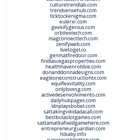
culturetrendlab.com
trendsensehub.com
ticktockenigma.com
eulerxr.com
geekifygenius.com
orbitextech.com
magconnecttech.com
zenifyweb.com
livetogel.co
genmatfiredoor.com
findlascegasproperties.com
healthhavenrobbie.com
donanddonnadesigns.com
eagleoneconstructiontx.com
equiflexvitality.com
onlylovesg.com
activedesenvolvimento.com
dailyhubpages.com
idnplaysbobet.com
sattakingvikidadacall.com
bestbolaslotgames.com
sattamatkafixedgamehere.com
entrepreneurguardian.com
hibaby.info
paperwashington.com