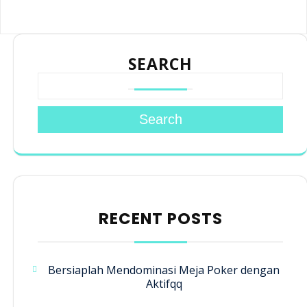
SEARCH
Search
RECENT POSTS
Bersiaplah Mendominasi Meja Poker dengan
Aktifqq