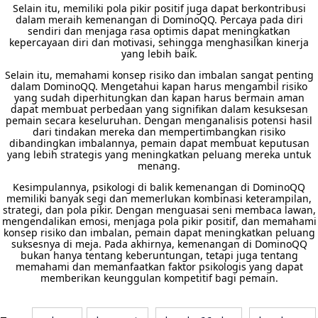
Selain itu, memiliki pola pikir positif juga dapat berkontribusi
dalam meraih kemenangan di DominoQQ. Percaya pada diri
sendiri dan menjaga rasa optimis dapat meningkatkan
kepercayaan diri dan motivasi, sehingga menghasilkan kinerja
yang lebih baik.
Selain itu, memahami konsep risiko dan imbalan sangat penting
dalam DominoQQ. Mengetahui kapan harus mengambil risiko
yang sudah diperhitungkan dan kapan harus bermain aman
dapat membuat perbedaan yang signifikan dalam kesuksesan
pemain secara keseluruhan. Dengan menganalisis potensi hasil
dari tindakan mereka dan mempertimbangkan risiko
dibandingkan imbalannya, pemain dapat membuat keputusan
yang lebih strategis yang meningkatkan peluang mereka untuk
menang.
Kesimpulannya, psikologi di balik kemenangan di DominoQQ
memiliki banyak segi dan memerlukan kombinasi keterampilan,
strategi, dan pola pikir. Dengan menguasai seni membaca lawan,
mengendalikan emosi, menjaga pola pikir positif, dan memahami
konsep risiko dan imbalan, pemain dapat meningkatkan peluang
suksesnya di meja. Pada akhirnya, kemenangan di DominoQQ
bukan hanya tentang keberuntungan, tetapi juga tentang
memahami dan memanfaatkan faktor psikologis yang dapat
memberikan keunggulan kompetitif bagi pemain.