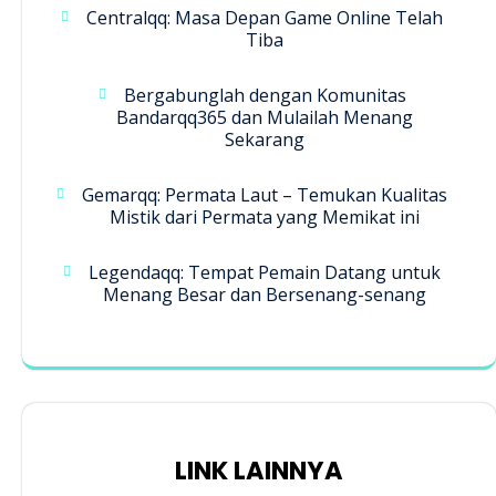
Centralqq: Masa Depan Game Online Telah
Tiba
Bergabunglah dengan Komunitas
Bandarqq365 dan Mulailah Menang
Sekarang
Gemarqq: Permata Laut – Temukan Kualitas
Mistik dari Permata yang Memikat ini
Legendaqq: Tempat Pemain Datang untuk
Menang Besar dan Bersenang-senang
LINK LAINNYA