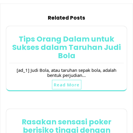
Related Posts
Tips Orang Dalam untuk
Sukses dalam Taruhan Judi
Bola
[ad_1] Judi Bola, atau taruhan sepak bola, adalah
bentuk perjudian…
Read More
Rasakan sensasi poker
berisiko tinggi dengan