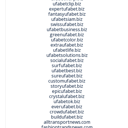
ufabetclip.biz
expertufabet.biz
fantasyufabet.biz
ufabetsiam.biz
swissufabet.biz
ufabetbusiness.biz
greenufabet.biz
ufabetcolor.biz
extraufabet.biz
ufabetlife.biz
ufabetsolutions.biz
socialufabet.biz
surfufabet.biz
ufabetbest.biz
sureufabet.biz
customufabet.biz
storyufabet.biz
epicufabet.biz
crystalufabet.biz
ufabetok.biz
everufabet.biz
crowdufabet.biz
buildufabet.biz
alltransportnews.com
fashiontrandsnews.com