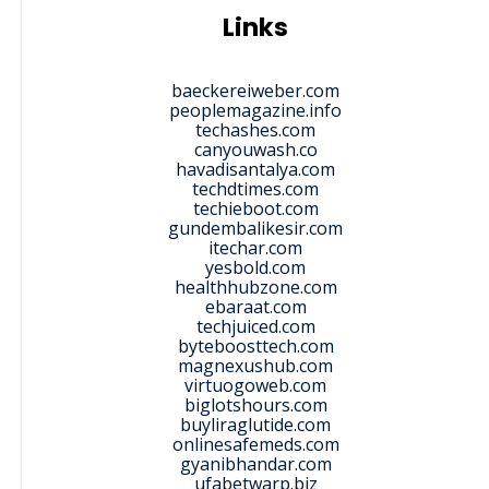
Links
baeckereiweber.com
peoplemagazine.info
techashes.com
canyouwash.co
havadisantalya.com
techdtimes.com
techieboot.com
gundembalikesir.com
itechar.com
yesbold.com
healthhubzone.com
ebaraat.com
techjuiced.com
byteboosttech.com
magnexushub.com
virtuogoweb.com
biglotshours.com
buyliraglutide.com
onlinesafemeds.com
gyanibhandar.com
ufabetwarp.biz