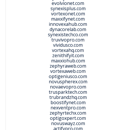
evolvionet.com
synexisplus.com
vortexonet.com
maxxifynet.com
innovexahub.com
dynacorelab.com
synexistechco.com
truvivopro.com
vividusco.com
vortexahq.com
zenithifyit.com
maxxiohub.com
zephyraweb.com
vortexaweb.com
optigeniusco.com
novuspherex.com
novaevopro.com
trusparktech.com
trubrandzhq.com
boostifynet.com
nexventpro.com
zephyrtechx.com
optigoxpert.com
novuswayz.com
actifypro.com