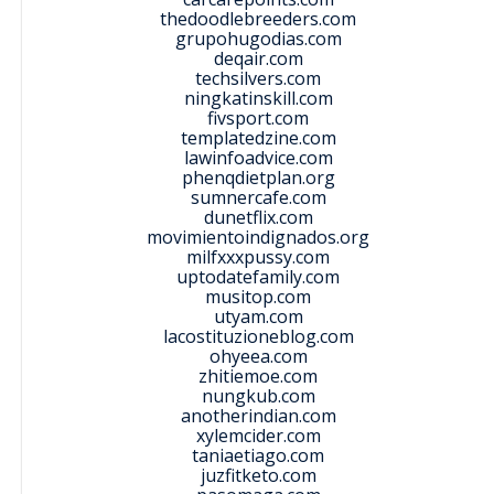
thedoodlebreeders.com
grupohugodias.com
deqair.com
techsilvers.com
ningkatinskill.com
fivsport.com
templatedzine.com
lawinfoadvice.com
phenqdietplan.org
sumnercafe.com
dunetflix.com
movimientoindignados.org
milfxxxpussy.com
uptodatefamily.com
musitop.com
utyam.com
lacostituzioneblog.com
ohyeea.com
zhitiemoe.com
nungkub.com
anotherindian.com
xylemcider.com
taniaetiago.com
juzfitketo.com