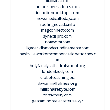
bilalliaqat.com
autodispensadores.com
inductioncooktopp.com
newsmedicaltoday.com
roofingnevada.info
magconnectx.com
synexispro.com
holayomi.com
ligadeciclismodecundinamarca.com
nashvilleworkerscompensationattorney.c
om
holyfamilycathedralschool.org
londonkiddy.com
ufabetcoaching.biz
davismindfulness.org
millionairebyte.com
fortechday.com
getcaminorealestateusa.xyz