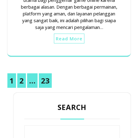
berbagai alasan. Dengan berbagai permainan,
platform yang aman, dan layanan pelanggan
yang sangat baik, ini adalah pilihan bagi siapa
saja yang mencari pengalaman…
Read More
Posts
1
2
…
23
Page
Page
Page
pagination
SEARCH