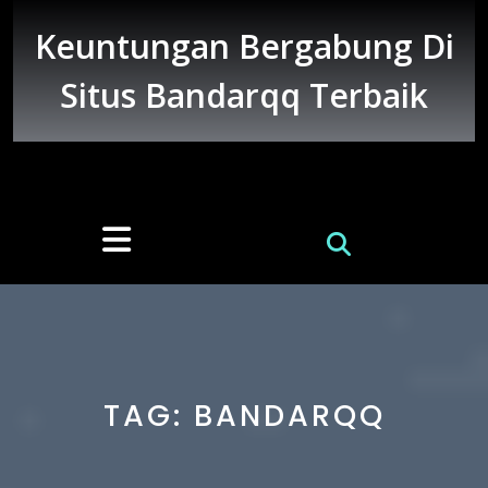
Skip
to
Keuntungan Bergabung Di
content
Situs Bandarqq Terbaik
Open
Button
TAG:
BANDARQQ