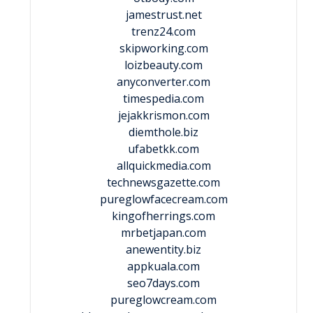
jamestrust.net
trenz24.com
skipworking.com
loizbeauty.com
anyconverter.com
timespedia.com
jejakkrismon.com
diemthole.biz
ufabetkk.com
allquickmedia.com
technewsgazette.com
pureglowfacecream.com
kingofherrings.com
mrbetjapan.com
anewentity.biz
appkuala.com
seo7days.com
pureglowcream.com