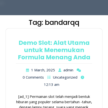
Tag:
bandarqq
Demo Slot: Alat Utama
untuk Menemukan
Formula Menang Anda
1 March, 2025
admin
0 Comments
Uncategorized
12:13 am
[ad_1] Permainan slot telah menjadi bentuk
hiburan yang populer selama bertahun -tahun,
dengan lampu terang, suara yang menarik,