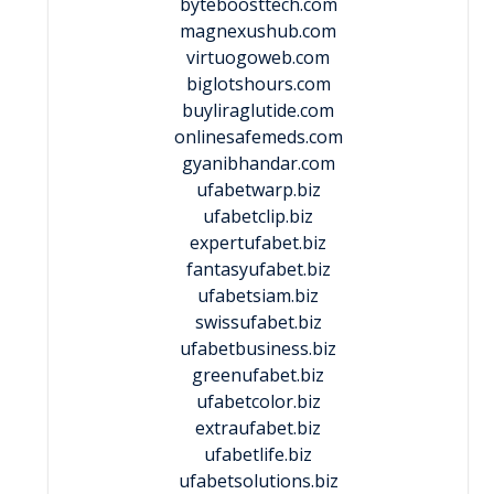
byteboosttech.com
magnexushub.com
virtuogoweb.com
biglotshours.com
buyliraglutide.com
onlinesafemeds.com
gyanibhandar.com
ufabetwarp.biz
ufabetclip.biz
expertufabet.biz
fantasyufabet.biz
ufabetsiam.biz
swissufabet.biz
ufabetbusiness.biz
greenufabet.biz
ufabetcolor.biz
extraufabet.biz
ufabetlife.biz
ufabetsolutions.biz