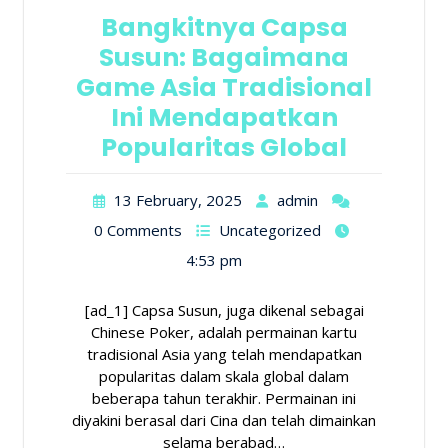
Bangkitnya Capsa
Susun: Bagaimana
Game Asia Tradisional
Ini Mendapatkan
Popularitas Global
13 February, 2025
admin
0 Comments
Uncategorized
4:53 pm
[ad_1] Capsa Susun, juga dikenal sebagai
Chinese Poker, adalah permainan kartu
tradisional Asia yang telah mendapatkan
popularitas dalam skala global dalam
beberapa tahun terakhir. Permainan ini
diyakini berasal dari Cina dan telah dimainkan
selama berabad…