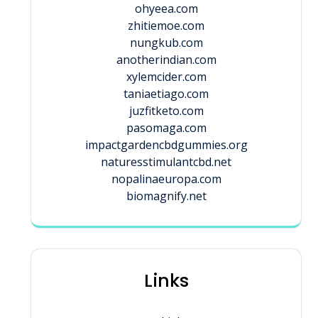
ohyeea.com
zhitiemoe.com
nungkub.com
anotherindian.com
xylemcider.com
taniaetiago.com
juzfitketo.com
pasomaga.com
impactgardencbdgummies.org
naturesstimulantcbd.net
nopalinaeuropa.com
biomagnify.net
Links