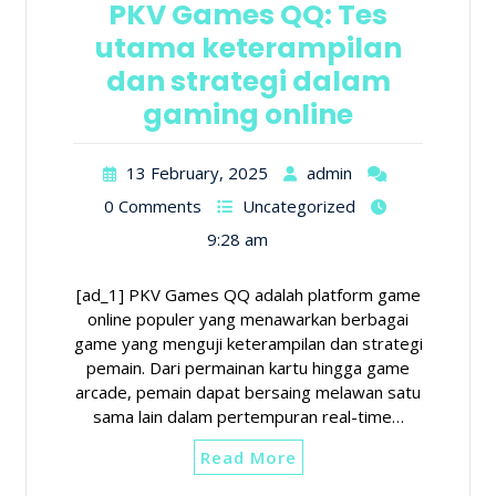
PKV Games QQ: Tes
utama keterampilan
dan strategi dalam
gaming online
13 February, 2025
admin
0 Comments
Uncategorized
9:28 am
[ad_1] PKV Games QQ adalah platform game
online populer yang menawarkan berbagai
game yang menguji keterampilan dan strategi
pemain. Dari permainan kartu hingga game
arcade, pemain dapat bersaing melawan satu
sama lain dalam pertempuran real-time…
Read More