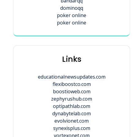
bandarqq
dominoqq
poker online
poker online
Links
educationalnewsupdates.com
flexiboostco.com
boostioweb.com
zephyrushub.com
optipathlab.com
dynabytelab.com
evolvionet.com
synexisplus.com
vortexonet.com