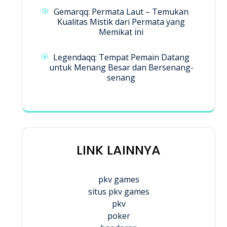
Gemarqq: Permata Laut – Temukan
Kualitas Mistik dari Permata yang
Memikat ini
Legendaqq: Tempat Pemain Datang
untuk Menang Besar dan Bersenang-
senang
LINK LAINNYA
pkv games
situs pkv games
pkv
poker