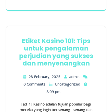
Etiket Kasino 101: Tips
untuk pengalaman
perjudian yang sukses
dan menyenangkan
28 February, 2025
admin
0 Comments
Uncategorized
8:09 pm
[ad_1] Kasino adalah tujuan populer bagi
mereka yang ingin bersenang -senang dan