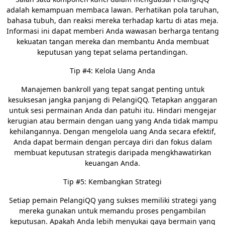
adalah kemampuan membaca lawan. Perhatikan pola taruhan,
bahasa tubuh, dan reaksi mereka terhadap kartu di atas meja.
Informasi ini dapat memberi Anda wawasan berharga tentang
kekuatan tangan mereka dan membantu Anda membuat
keputusan yang tepat selama pertandingan.
Tip #4: Kelola Uang Anda
Manajemen bankroll yang tepat sangat penting untuk
kesuksesan jangka panjang di PelangiQQ. Tetapkan anggaran
untuk sesi permainan Anda dan patuhi itu. Hindari mengejar
kerugian atau bermain dengan uang yang Anda tidak mampu
kehilangannya. Dengan mengelola uang Anda secara efektif,
Anda dapat bermain dengan percaya diri dan fokus dalam
membuat keputusan strategis daripada mengkhawatirkan
keuangan Anda.
Tip #5: Kembangkan Strategi
Setiap pemain PelangiQQ yang sukses memiliki strategi yang
mereka gunakan untuk memandu proses pengambilan
keputusan. Apakah Anda lebih menyukai gaya bermain yang