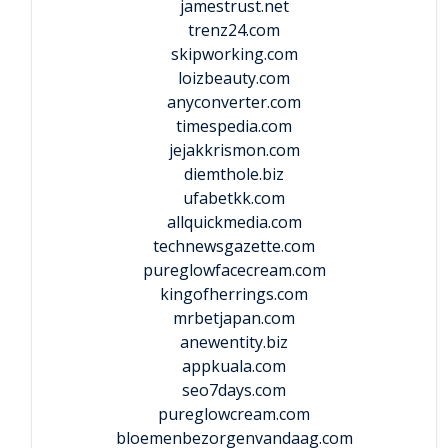
jamestrust.net
trenz24.com
skipworking.com
loizbeauty.com
anyconverter.com
timespedia.com
jejakkrismon.com
diemthole.biz
ufabetkk.com
allquickmedia.com
technewsgazette.com
pureglowfacecream.com
kingofherrings.com
mrbetjapan.com
anewentity.biz
appkuala.com
seo7days.com
pureglowcream.com
bloemenbezorgenvandaag.com