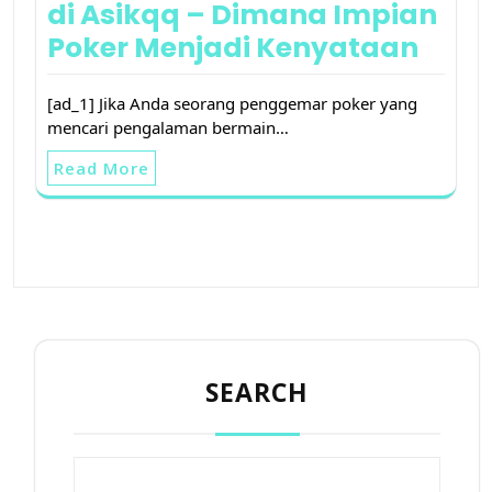
di Asikqq – Dimana Impian
Poker Menjadi Kenyataan
[ad_1] Jika Anda seorang penggemar poker yang
mencari pengalaman bermain…
Read More
SEARCH