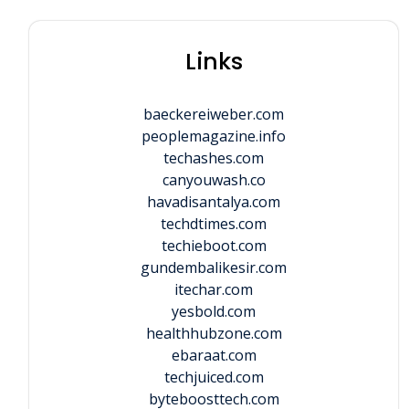
Links
baeckereiweber.com
peoplemagazine.info
techashes.com
canyouwash.co
havadisantalya.com
techdtimes.com
techieboot.com
gundembalikesir.com
itechar.com
yesbold.com
healthhubzone.com
ebaraat.com
techjuiced.com
byteboosttech.com