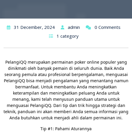
31 December, 2024
admin
0 Comments
1 category
PelangiQQ merupakan permainan poker online populer yang
dinikmati oleh banyak pemain di seluruh dunia. Baik Anda
seorang pemula atau profesional berpengalaman, menguasai
PelangiQQ bisa menjadi pengalaman yang menantang namun
bermanfaat. Untuk membantu Anda meningkatkan
keterampilan dan meningkatkan peluang Anda untuk
menang, kami telah menyusun panduan utama untuk
menguasai PelangiQQ. Dari tip dan trik hingga strategi dan
teknik, panduan ini akan memberi Anda semua informasi yang
Anda butuhkan untuk menjadi ahli dalam permainan ini.
Tip #1: Pahami Aturannya