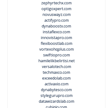
zephyrtechx.com
optigoxpert.com
novuswayz.com
actifypro.com
dynaboostx.com
instaflexco.com
innovistapro.com
flexiboostlab.com
vortexohqplus.com
swiftiopro.com
hamilelikbelirtisi.net
versalotech.com
techmaxco.com
exceedolab.com
activaxio.com
dynabytesco.com
stylegurupro.com
datawizardslab.com
cubiqio.com