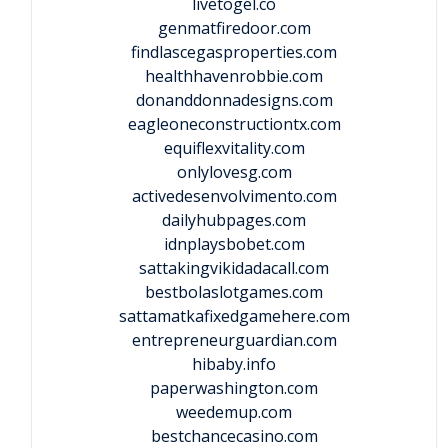
livetogel.co
genmatfiredoor.com
findlascegasproperties.com
healthhavenrobbie.com
donanddonnadesigns.com
eagleoneconstructiontx.com
equiflexvitality.com
onlylovesg.com
activedesenvolvimento.com
dailyhubpages.com
idnplaysbobet.com
sattakingvikidadacall.com
bestbolaslotgames.com
sattamatkafixedgamehere.com
entrepreneurguardian.com
hibaby.info
paperwashington.com
weedemup.com
bestchancecasino.com