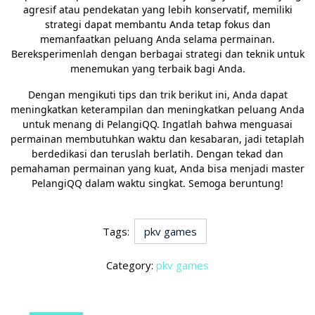
agresif atau pendekatan yang lebih konservatif, memiliki
strategi dapat membantu Anda tetap fokus dan
memanfaatkan peluang Anda selama permainan.
Bereksperimenlah dengan berbagai strategi dan teknik untuk
menemukan yang terbaik bagi Anda.
Dengan mengikuti tips dan trik berikut ini, Anda dapat
meningkatkan keterampilan dan meningkatkan peluang Anda
untuk menang di PelangiQQ. Ingatlah bahwa menguasai
permainan membutuhkan waktu dan kesabaran, jadi tetaplah
berdedikasi dan teruslah berlatih. Dengan tekad dan
pemahaman permainan yang kuat, Anda bisa menjadi master
PelangiQQ dalam waktu singkat. Semoga beruntung!
Tags:
pkv games
Category:
pkv games
Post