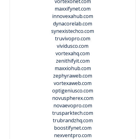
vortexonet.com
maxxifynet.com
innovexahub.com
dynacorelab.com
synexistechco.com
truvivopro.com
vividusco.com
vortexahq.com
zenithifyit.com
maxxiohub.com
zephyraweb.com
vortexaweb.com
optigeniusco.com
novuspherex.com
novaevopro.com
trusparktech.com
trubrandzhq.com
boostifynet.com
nexventpro.com