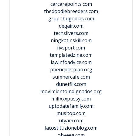
carcarepoints.com
thedoodlebreeders.com
grupohugodias.com
deqair.com
techsilvers.com
ningkatinskill.com
fivsport.com
templatedzine.com
lawinfoadvice.com
phenqdietplan.org
sumnercafe.com
dunetflix.com
movimientoindignados.org
milfxxxpussy.com
uptodatefamily.com
musitop.com
utyam.com
lacostituzioneblog.com
ohyeea.com