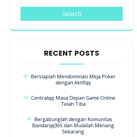
Search
RECENT POSTS
Bersiaplah Mendominasi Meja Poker
dengan Aktifqq
Centralqq: Masa Depan Game Online
Telah Tiba
Bergabunglah dengan Komunitas
Bandarqq365 dan Mulailah Menang
Sekarang