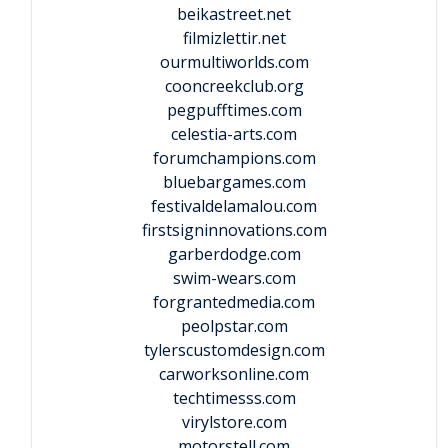
beikastreet.net
filmizlettir.net
ourmultiworlds.com
cooncreekclub.org
pegpufftimes.com
celestia-arts.com
forumchampions.com
bluebargames.com
festivaldelamalou.com
firstsigninnovations.com
garberdodge.com
swim-wears.com
forgrantedmedia.com
peolpstar.com
tylerscustomdesign.com
carworksonline.com
techtimesss.com
virylstore.com
motorstell.com