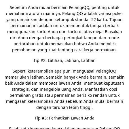
Sebelum Anda mulai bermain PelangiQQ, penting untuk
memahami aturan mainnya. PelangiQQ adalah variasi poker
yang dimainkan dengan setumpuk standar 52 kartu. Tujuan
permainan ini adalah untuk membentuk tangan terbaik
menggunakan kartu Anda dan kartu di atas meja. Biasakan
diri Anda dengan berbagai peringkat tangan dan ronde
pertaruhan untuk memastikan bahwa Anda memiliki
pemahaman yang kuat tentang cara kerja permainan.
Tip #2: Latihan, Latihan, Latihan
Seperti keterampilan apa pun, menguasai PelangiQQ
memerlukan latihan. Semakin banyak Anda bermain, semakin
baik Anda dalam membaca lawan Anda, membuat keputusan
strategis, dan mengelola uang Anda. Manfaatkan opsi
permainan gratis atau permainan berisiko rendah untuk
mengasah keterampilan Anda sebelum Anda mulai bermain
dengan taruhan lebih tinggi.
Tip #3: Perhatikan Lawan Anda
Salah satu komponen kunci dalam menguasai PelangiQQ