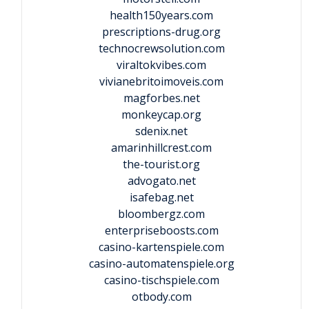
health150years.com
prescriptions-drug.org
technocrewsolution.com
viraltokvibes.com
vivianebritoimoveis.com
magforbes.net
monkeycap.org
sdenix.net
amarinhillcrest.com
the-tourist.org
advogato.net
isafebag.net
bloombergz.com
enterpriseboosts.com
casino-kartenspiele.com
casino-automatenspiele.org
casino-tischspiele.com
otbody.com