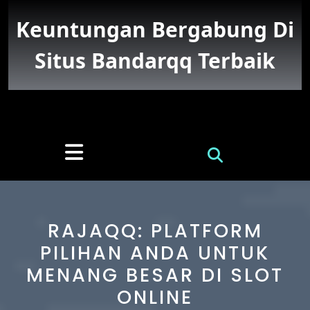
Skip
to
Keuntungan Bergabung Di
content
Situs Bandarqq Terbaik
Open
Button
RAJAQQ: PLATFORM
PILIHAN ANDA UNTUK
MENANG BESAR DI SLOT
ONLINE