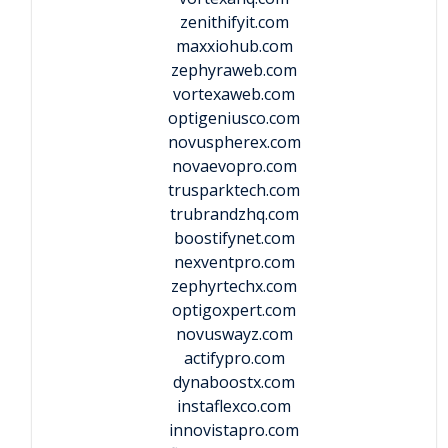
zenithifyit.com
maxxiohub.com
zephyraweb.com
vortexaweb.com
optigeniusco.com
novuspherex.com
novaevopro.com
trusparktech.com
trubrandzhq.com
boostifynet.com
nexventpro.com
zephyrtechx.com
optigoxpert.com
novuswayz.com
actifypro.com
dynaboostx.com
instaflexco.com
innovistapro.com