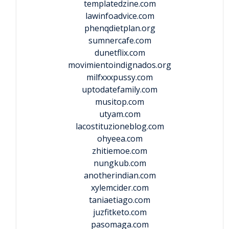
templatedzine.com
lawinfoadvice.com
phenqdietplan.org
sumnercafe.com
dunetflix.com
movimientoindignados.org
milfxxxpussy.com
uptodatefamily.com
musitop.com
utyam.com
lacostituzioneblog.com
ohyeea.com
zhitiemoe.com
nungkub.com
anotherindian.com
xylemcider.com
taniaetiago.com
juzfitketo.com
pasomaga.com