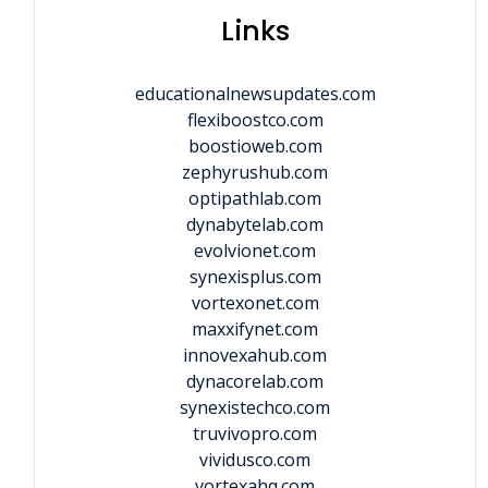
Links
educationalnewsupdates.com
flexiboostco.com
boostioweb.com
zephyrushub.com
optipathlab.com
dynabytelab.com
evolvionet.com
synexisplus.com
vortexonet.com
maxxifynet.com
innovexahub.com
dynacorelab.com
synexistechco.com
truvivopro.com
vividusco.com
vortexahq.com