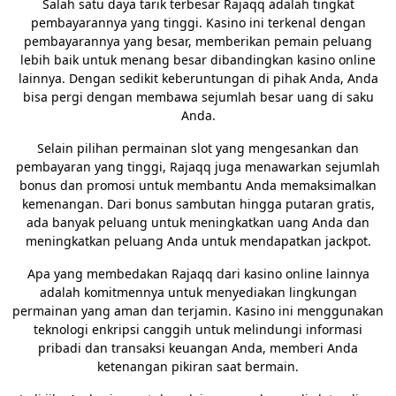
Salah satu daya tarik terbesar Rajaqq adalah tingkat
pembayarannya yang tinggi. Kasino ini terkenal dengan
pembayarannya yang besar, memberikan pemain peluang
lebih baik untuk menang besar dibandingkan kasino online
lainnya. Dengan sedikit keberuntungan di pihak Anda, Anda
bisa pergi dengan membawa sejumlah besar uang di saku
Anda.
Selain pilihan permainan slot yang mengesankan dan
pembayaran yang tinggi, Rajaqq juga menawarkan sejumlah
bonus dan promosi untuk membantu Anda memaksimalkan
kemenangan. Dari bonus sambutan hingga putaran gratis,
ada banyak peluang untuk meningkatkan uang Anda dan
meningkatkan peluang Anda untuk mendapatkan jackpot.
Apa yang membedakan Rajaqq dari kasino online lainnya
adalah komitmennya untuk menyediakan lingkungan
permainan yang aman dan terjamin. Kasino ini menggunakan
teknologi enkripsi canggih untuk melindungi informasi
pribadi dan transaksi keuangan Anda, memberi Anda
ketenangan pikiran saat bermain.