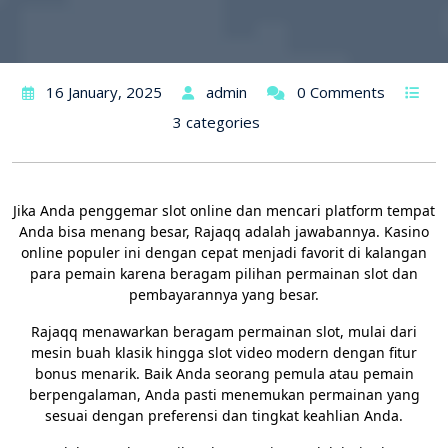
16 January, 2025
admin
0 Comments
3 categories
Jika Anda penggemar slot online dan mencari platform tempat
Anda bisa menang besar, Rajaqq adalah jawabannya. Kasino
online populer ini dengan cepat menjadi favorit di kalangan
para pemain karena beragam pilihan permainan slot dan
pembayarannya yang besar.
Rajaqq menawarkan beragam permainan slot, mulai dari
mesin buah klasik hingga slot video modern dengan fitur
bonus menarik. Baik Anda seorang pemula atau pemain
berpengalaman, Anda pasti menemukan permainan yang
sesuai dengan preferensi dan tingkat keahlian Anda.