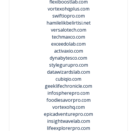
flexiboostlab.com
vortexohqplus.com
swiftiopro.com
hamilelikbelirtisi.net
versalotech.com
techmaxco.com
exceedolab.com
activaxio.com
dynabytesco.com
stylegurupro.com
datawizardslab.com
cubiqio.com
geeklifechronicle.com
infospherepro.com
foodiesavorpro.com
vortexohq.com
epicadventurepro.com
insightwavelab.com
lifeexplorerpro.com