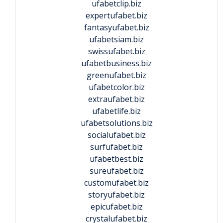
ufabetclip.biz
expertufabet.biz
fantasyufabet.biz
ufabetsiam.biz
swissufabet.biz
ufabetbusiness.biz
greenufabet.biz
ufabetcolor.biz
extraufabet.biz
ufabetlife.biz
ufabetsolutions.biz
socialufabet.biz
surfufabet.biz
ufabetbest.biz
sureufabet.biz
customufabet.biz
storyufabet.biz
epicufabet.biz
crystalufabet.biz