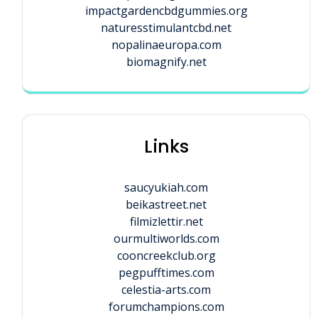
impactgardencbdgummies.org
naturesstimulantcbd.net
nopalinaeuropa.com
biomagnify.net
Links
saucyukiah.com
beikastreet.net
filmizlettir.net
ourmultiworlds.com
cooncreekclub.org
pegpufftimes.com
celestia-arts.com
forumchampions.com