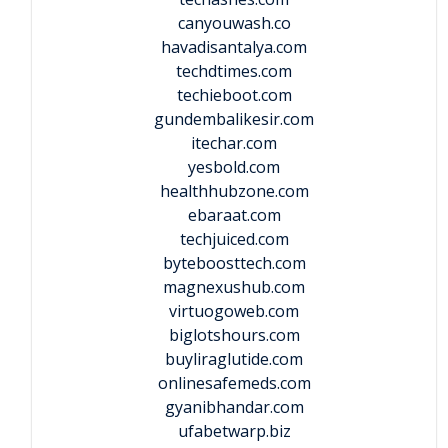
canyouwash.co
havadisantalya.com
techdtimes.com
techieboot.com
gundembalikesir.com
itechar.com
yesbold.com
healthhubzone.com
ebaraat.com
techjuiced.com
byteboosttech.com
magnexushub.com
virtuogoweb.com
biglotshours.com
buyliraglutide.com
onlinesafemeds.com
gyanibhandar.com
ufabetwarp.biz