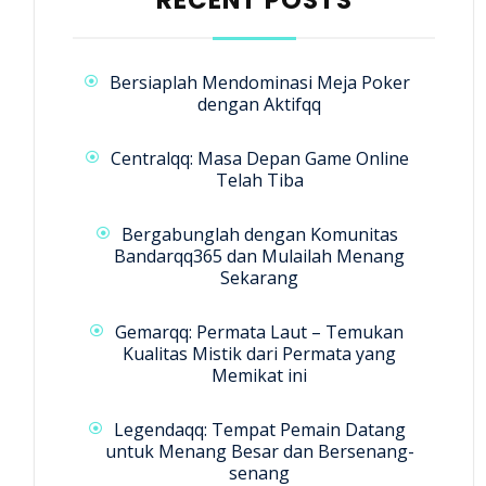
Bersiaplah Mendominasi Meja Poker
dengan Aktifqq
Centralqq: Masa Depan Game Online
Telah Tiba
Bergabunglah dengan Komunitas
Bandarqq365 dan Mulailah Menang
Sekarang
Gemarqq: Permata Laut – Temukan
Kualitas Mistik dari Permata yang
Memikat ini
Legendaqq: Tempat Pemain Datang
untuk Menang Besar dan Bersenang-
senang