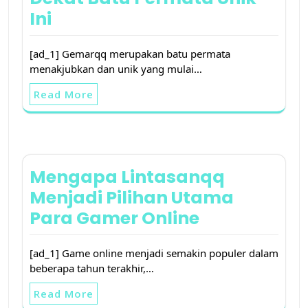
Ini
[ad_1] Gemarqq merupakan batu permata
menakjubkan dan unik yang mulai…
Read More
Mengapa Lintasanqq
Menjadi Pilihan Utama
Para Gamer Online
[ad_1] Game online menjadi semakin populer dalam
beberapa tahun terakhir,…
Read More