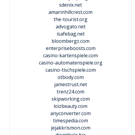
sdenix.net
amarinhillcrest.com
the-tourist.org
advogato.net
isafebag.net
bloombergz.com
enterpriseboosts.com
casino-kartenspiele.com
casino-automatenspiele.org
casino-tischspiele.com
otbody.com
jamestrust.net
trenz24.com
skipworking.com
loizbeauty.com
anyconverter.com
timespedia.com
jejakkrismon.com
diemthole.biz