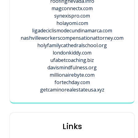
roofingnevada.info
magconnectx.com
synexispro.com
holayomi.com
ligadeciclismodecundinamarca.com
nashvilleworkerscompensationattorney.com
holyfamilycathedralschool.org
londonkiddy.com
ufabetcoaching.biz
davismindfulness.org
millionairebyte.com
fortechday.com
getcaminorealestateusa.xyz
Links