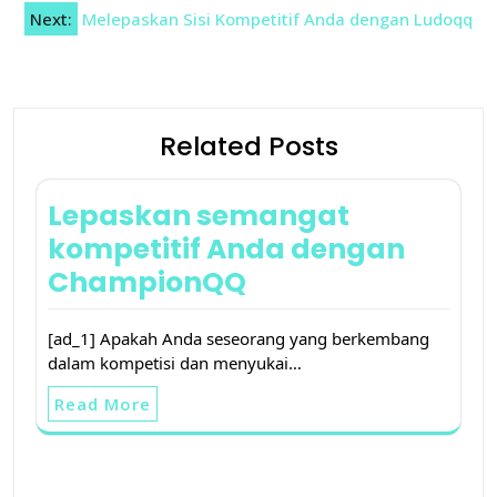
Next:
Melepaskan Sisi Kompetitif Anda dengan Ludoqq
Related Posts
Lepaskan semangat
kompetitif Anda dengan
ChampionQQ
[ad_1] Apakah Anda seseorang yang berkembang
dalam kompetisi dan menyukai…
Read More