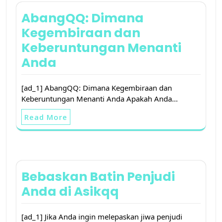
AbangQQ: Dimana
Kegembiraan dan
Keberuntungan Menanti
Anda
[ad_1] AbangQQ: Dimana Kegembiraan dan
Keberuntungan Menanti Anda Apakah Anda…
Read More
Bebaskan Batin Penjudi
Anda di Asikqq
[ad_1] Jika Anda ingin melepaskan jiwa penjudi