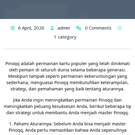
6 April, 2026
admin
0 Comments
1 category
Pinoqq adalah permainan kartu populer yang telah dinikmati
oleh pemain di seluruh dunia selama beberapa generasi.
Meskipun tampak seperti permainan keberuntungan yang
sederhana, menguasai Pinoqq membutuhkan keterampilan,
strategi, dan pemahaman yang baik tentang aturannya.
Jika Anda ingin meningkatkan permainan Pinoqq dan
meningkatkan peluang kesuksesan Anda, berikut beberapa tip
dan strategi untuk membantu Anda menjadi master Pinoqq.
1. Pahami Aturannya: Sebelum Anda bisa menjadi master
Pinoqq, Anda perlu memastikan bahwa Anda sepenuhnya