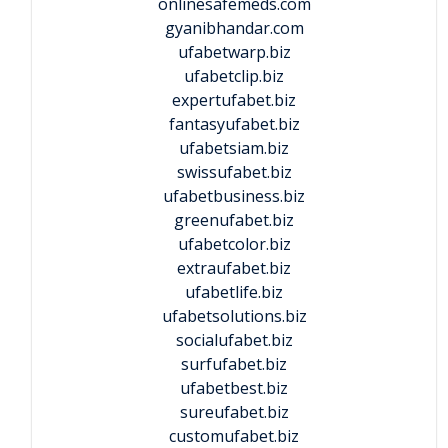
onlinesafemeds.com
gyanibhandar.com
ufabetwarp.biz
ufabetclip.biz
expertufabet.biz
fantasyufabet.biz
ufabetsiam.biz
swissufabet.biz
ufabetbusiness.biz
greenufabet.biz
ufabetcolor.biz
extraufabet.biz
ufabetlife.biz
ufabetsolutions.biz
socialufabet.biz
surfufabet.biz
ufabetbest.biz
sureufabet.biz
customufabet.biz