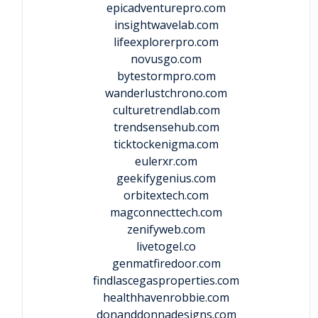
epicadventurepro.com
insightwavelab.com
lifeexplorerpro.com
novusgo.com
bytestormpro.com
wanderlustchrono.com
culturetrendlab.com
trendsensehub.com
ticktockenigma.com
eulerxr.com
geekifygenius.com
orbitextech.com
magconnecttech.com
zenifyweb.com
livetogel.co
genmatfiredoor.com
findlascegasproperties.com
healthhavenrobbie.com
donanddonnadesigns.com