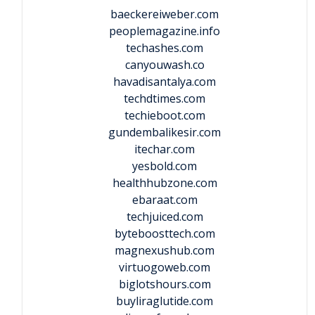
baeckereiweber.com
peoplemagazine.info
techashes.com
canyouwash.co
havadisantalya.com
techdtimes.com
techieboot.com
gundembalikesir.com
itechar.com
yesbold.com
healthhubzone.com
ebaraat.com
techjuiced.com
byteboosttech.com
magnexushub.com
virtuogoweb.com
biglotshours.com
buyliraglutide.com