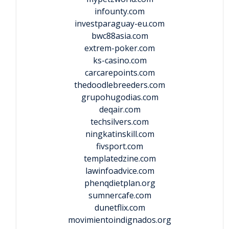
infounty.com
investparaguay-eu.com
bwc88asia.com
extrem-poker.com
ks-casino.com
carcarepoints.com
thedoodlebreeders.com
grupohugodias.com
deqair.com
techsilvers.com
ningkatinskill.com
fivsport.com
templatedzine.com
lawinfoadvice.com
phenqdietplan.org
sumnercafe.com
dunetflix.com
movimientoindignados.org