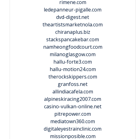
rimene.com
ledepanneur-pigalle.com
dvd-digest.net
theartistsmarketnola.com
chiranaplus.biz
stackspancakebar.com
namheongfoodcourt.com
milanoglasgow.com
hallu-forte3.com
hallu-motion24.com
therockskippers.com
granfoss.net
allindiacafela.com
alpineskiracing2007.com
casino-vulkan-online.net
pitrepower.com
mediatown360.com
digitaleyestrainclinic.com
missionposible.com