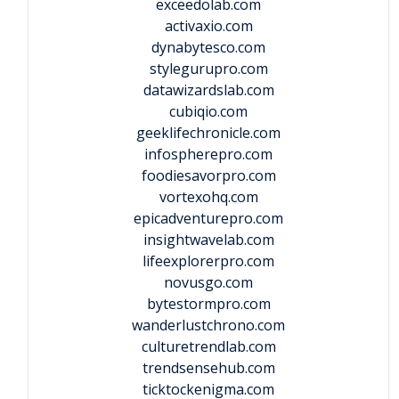
exceedolab.com
activaxio.com
dynabytesco.com
stylegurupro.com
datawizardslab.com
cubiqio.com
geeklifechronicle.com
infospherepro.com
foodiesavorpro.com
vortexohq.com
epicadventurepro.com
insightwavelab.com
lifeexplorerpro.com
novusgo.com
bytestormpro.com
wanderlustchrono.com
culturetrendlab.com
trendsensehub.com
ticktockenigma.com