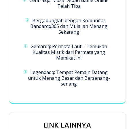
Centralqq: Masa Depan Game Online
Telah Tiba
Bergabunglah dengan Komunitas
Bandarqq365 dan Mulailah Menang
Sekarang
Gemarqq: Permata Laut – Temukan
Kualitas Mistik dari Permata yang
Memikat ini
Legendaqq: Tempat Pemain Datang
untuk Menang Besar dan Bersenang-
senang
LINK LAINNYA