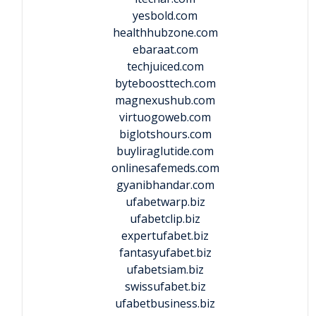
yesbold.com
healthhubzone.com
ebaraat.com
techjuiced.com
byteboosttech.com
magnexushub.com
virtuogoweb.com
biglotshours.com
buyliraglutide.com
onlinesafemeds.com
gyanibhandar.com
ufabetwarp.biz
ufabetclip.biz
expertufabet.biz
fantasyufabet.biz
ufabetsiam.biz
swissufabet.biz
ufabetbusiness.biz