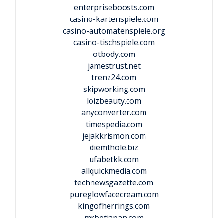
enterpriseboosts.com
casino-kartenspiele.com
casino-automatenspiele.org
casino-tischspiele.com
otbody.com
jamestrust.net
trenz24.com
skipworking.com
loizbeauty.com
anyconverter.com
timespedia.com
jejakkrismon.com
diemthole.biz
ufabetkk.com
allquickmedia.com
technewsgazette.com
pureglowfacecream.com
kingofherrings.com
mrbetjapan.com