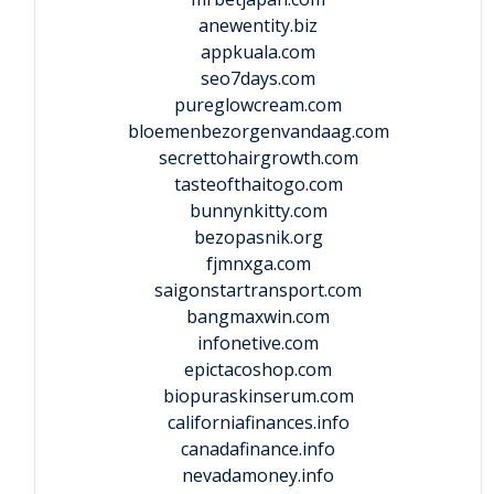
anewentity.biz
appkuala.com
seo7days.com
pureglowcream.com
bloemenbezorgenvandaag.com
secrettohairgrowth.com
tasteofthaitogo.com
bunnynkitty.com
bezopasnik.org
fjmnxga.com
saigonstartransport.com
bangmaxwin.com
infonetive.com
epictacoshop.com
biopuraskinserum.com
californiafinances.info
canadafinance.info
nevadamoney.info