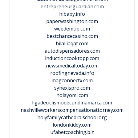
entrepreneurguardian.com
hibaby.info
paperwashington.com
weedemup.com
bestchancecasino.com
bilalliaqat.com
autodispensadores.com
inductioncooktopp.com
newsmedicaltoday.com
roofingnevada.info
magconnectx.com
synexispro.com
holayomi.com
ligadeciclismodecundinamarca.com
nashvilleworkerscompensationattorney.com
holyfamilycathedralschool.org
londonkiddy.com
ufabetcoaching.biz