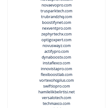
novaevopro.com
trusparktech.com
trubrandzhq.com
boostifynet.com
nexventpro.com
zephyrtechx.com
optigoxpert.com
novuswayz.com
actifypro.com
dynaboostx.com
instaflexco.com
innovistapro.com
flexiboostlab.com
vortexohqplus.com
swiftiopro.com
hamilelikbelirtisi.net
versalotech.com
techmaxco.com