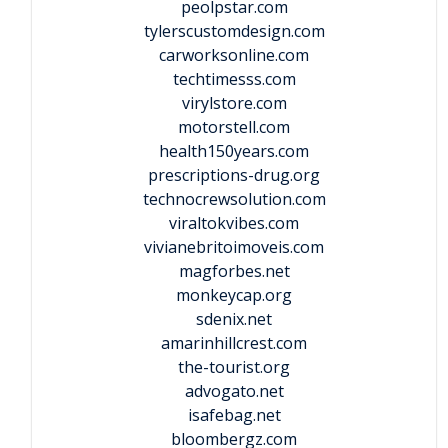
peolpstar.com
tylerscustomdesign.com
carworksonline.com
techtimesss.com
virylstore.com
motorstell.com
health150years.com
prescriptions-drug.org
technocrewsolution.com
viraltokvibes.com
vivianebritoimoveis.com
magforbes.net
monkeycap.org
sdenix.net
amarinhillcrest.com
the-tourist.org
advogato.net
isafebag.net
bloombergz.com