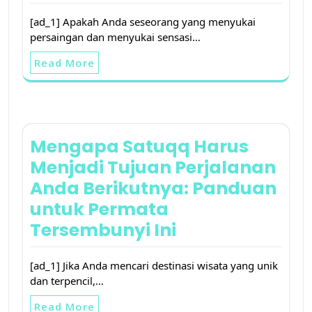
[ad_1] Apakah Anda seseorang yang menyukai
persaingan dan menyukai sensasi…
Read More
Mengapa Satuqq Harus
Menjadi Tujuan Perjalanan
Anda Berikutnya: Panduan
untuk Permata
Tersembunyi Ini
[ad_1] Jika Anda mencari destinasi wisata yang unik
dan terpencil,…
Read More