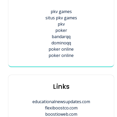
pkv games
situs pkv games
pkv
poker
bandarqq
dominoqq
poker online
poker online
Links
educationalnewsupdates.com
flexiboostco.com
boostioweb.com