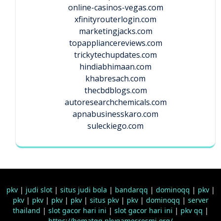
online-casinos-vegas.com
xfinityrouterlogin.com
marketingjacks.com
topappliancereviews.com
trickytechupdates.com
hindiabhimaan.com
khabresach.com
thecbdblogs.com
autoresearchchemicals.com
apnabusinesskaro.com
suleckiego.com
pkv
|
judi slot
|
situs judi bola
|
bandarqq
|
dominoqq
|
pkv
|
pkv
|
pkv
|
pkv
|
pkv
|
situs pkv
|
pkv
|
dominoqq
|
server
thailand
|
slot gacor hari ini
|
slot gacor hari ini
|
pkv qq
|
https://hematqq.pkvgamesresmi.org/