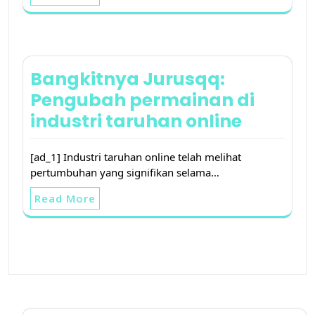
Bangkitnya Jurusqq:
Pengubah permainan di
industri taruhan online
[ad_1] Industri taruhan online telah melihat
pertumbuhan yang signifikan selama…
Read More