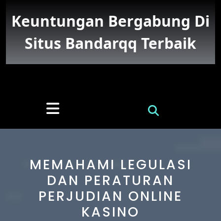
Skip
to
Keuntungan Bergabung Di
content
Situs Bandarqq Terbaik
Open
Button
MEMAHAMI LEGULASI
DAN PERATURAN
PERJUDIAN ONLINE
KASINO