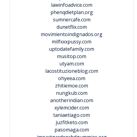
lawinfoadvice.com
phenqdietplan.org
sumnercafe.com
dunetflix.com
movimientoindignados.org
milfxxxpussy.com
uptodatefamily.com
musitop.com
utyam.com
lacostituzioneblog.com
ohyeea.com
zhitiemoe.com
nungkub.com
anotherindian.com
xylemcider.com
taniaetiago.com
juzfitketo.com
pasomaga.com
impactgardencbdgummies.org