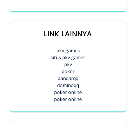
LINK LAINNYA
pkv games
situs pkv games
pkv
poker
bandarqq
dominoqq
poker online
poker online