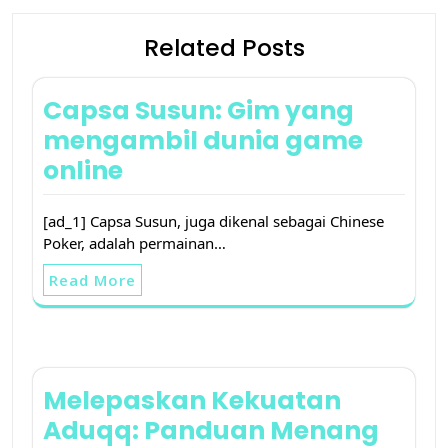
Related Posts
Capsa Susun: Gim yang
mengambil dunia game
online
[ad_1] Capsa Susun, juga dikenal sebagai Chinese
Poker, adalah permainan…
Read More
Melepaskan Kekuatan
Aduqq: Panduan Menang