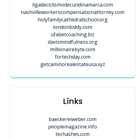
ligadeciclismodecundinamarca.com
nashvilleworkerscompensationattorney.com
holyfamilycathedralschool.org
londonkiddy.com
ufabetcoaching.biz
davismindfulness.org
millionairebyte.com
fortechday.com
getcaminorealestateusa.xyz
Links
baeckereiweber.com
peoplemagazine.info
techashes.com