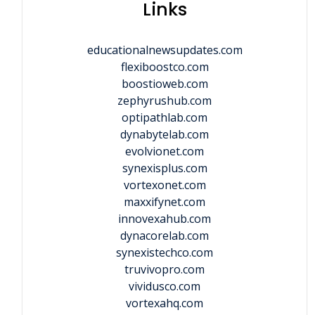
Links
educationalnewsupdates.com
flexiboostco.com
boostioweb.com
zephyrushub.com
optipathlab.com
dynabytelab.com
evolvionet.com
synexisplus.com
vortexonet.com
maxxifynet.com
innovexahub.com
dynacorelab.com
synexistechco.com
truvivopro.com
vividusco.com
vortexahq.com