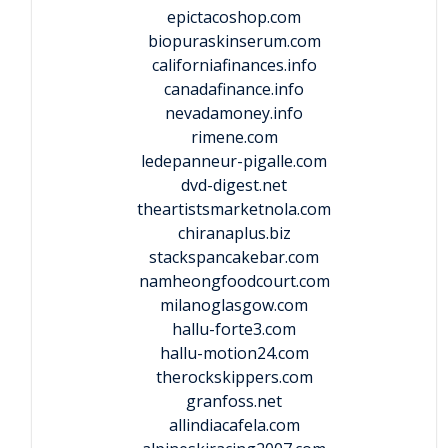
epictacoshop.com
biopuraskinserum.com
californiafinances.info
canadafinance.info
nevadamoney.info
rimene.com
ledepanneur-pigalle.com
dvd-digest.net
theartistsmarketnola.com
chiranaplus.biz
stackspancakebar.com
namheongfoodcourt.com
milanoglasgow.com
hallu-forte3.com
hallu-motion24.com
therockskippers.com
granfoss.net
allindiacafela.com