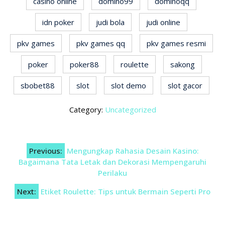
casino online
domino99
dominoqq
idn poker
judi bola
judi online
pkv games
pkv games qq
pkv games resmi
poker
poker88
roulette
sakong
sbobet88
slot
slot demo
slot gacor
Category:
Uncategorized
Post
Previous:
Mengungkap Rahasia Desain Kasino:
navigation
Bagaimana Tata Letak dan Dekorasi Mempengaruhi
Perilaku
Next:
Etiket Roulette: Tips untuk Bermain Seperti Pro