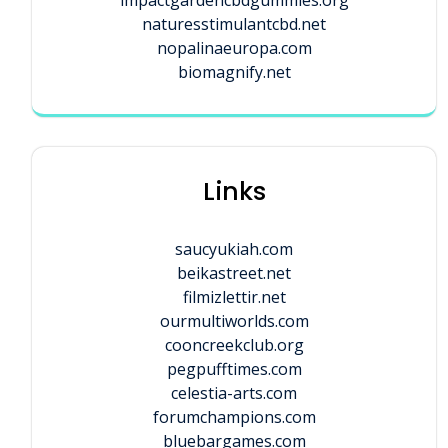
naturesstimulantcbd.net
nopalinaeuropa.com
biomagnify.net
Links
saucyukiah.com
beikastreet.net
filmizlettir.net
ourmultiworlds.com
cooncreekclub.org
pegpufftimes.com
celestia-arts.com
forumchampions.com
bluebargames.com