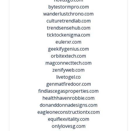
bytestormpro.com
wanderlustchrono.com
culturetrendlab.com
trendsensehub.com
ticktockenigma.com
eulerxr.com
geekifygenius.com
orbitextech.com
magconnecttech.com
zenifyweb.com
livetogel.co
genmatfiredoor.com
findlascegasproperties.com
healthhavenrobbie.com
donanddonnadesigns.com
eagleoneconstructiontx.com
equiflexvitality.com
onlylovesg.com