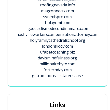
roofingnevada.info
magconnectx.com
synexispro.com
holayomi.com
ligadeciclismodecundinamarca.com
nashvilleworkerscompensationattorney.com
holyfamilycathedralschool.org
londonkiddy.com
ufabetcoaching.biz
davismindfulness.org
millionairebyte.com
fortechday.com
getcaminorealestateusa.xyz
Links