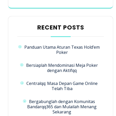
RECENT POSTS
Panduan Utama Aturan Texas Hold’em
Poker
Bersiaplah Mendominasi Meja Poker
dengan Aktifqq
Centralqq: Masa Depan Game Online
Telah Tiba
Bergabunglah dengan Komunitas
Bandarqq365 dan Mulailah Menang
Sekarang