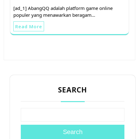
[ad_1] AbangQQ adalah platform game online
populer yang menawarkan beragam…
Read More
SEARCH
Search