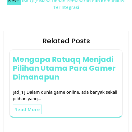
Next:
IMCQQ: Masa Depan Pemasaran dan Komunikasi
Terintegrasi
Related Posts
Mengapa Ratuqq Menjadi
Pilihan Utama Para Gamer
Dimanapun
[ad_1] Dalam dunia game online, ada banyak sekali
pilihan yang…
Read More