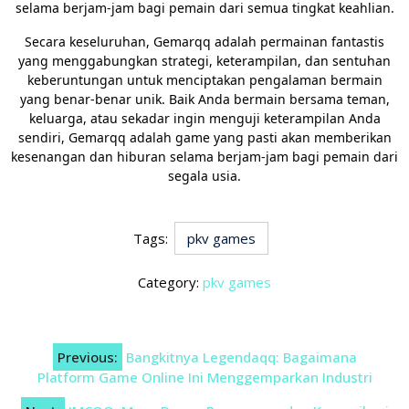
selama berjam-jam bagi pemain dari semua tingkat keahlian.
Secara keseluruhan, Gemarqq adalah permainan fantastis
yang menggabungkan strategi, keterampilan, dan sentuhan
keberuntungan untuk menciptakan pengalaman bermain
yang benar-benar unik. Baik Anda bermain bersama teman,
keluarga, atau sekadar ingin menguji keterampilan Anda
sendiri, Gemarqq adalah game yang pasti akan memberikan
kesenangan dan hiburan selama berjam-jam bagi pemain dari
segala usia.
Tags:
pkv games
Category:
pkv games
Post
Previous:
Bangkitnya Legendaqq: Bagaimana
navigation
Platform Game Online Ini Menggemparkan Industri