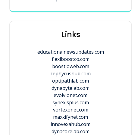
Links
educationalnewsupdates.com
flexiboostco.com
boostioweb.com
zephyrushub.com
optipathlab.com
dynabytelab.com
evolvionet.com
synexisplus.com
vortexonet.com
maxxifynet.com
innovexahub.com
dynacorelab.com