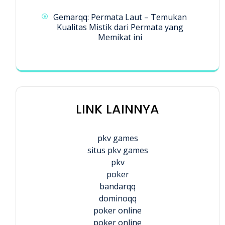
Gemarqq: Permata Laut – Temukan
Kualitas Mistik dari Permata yang
Memikat ini
LINK LAINNYA
pkv games
situs pkv games
pkv
poker
bandarqq
dominoqq
poker online
poker online