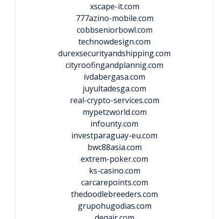
xscape-it.com
777azino-mobile.com
cobbseniorbowl.com
technowdesign.com
durexsecurityandshipping.com
cityroofingandplannig.com
ivdabergasa.com
juyultadesga.com
real-crypto-services.com
mypetzworld.com
infounty.com
investparaguay-eu.com
bwc88asia.com
extrem-poker.com
ks-casino.com
carcarepoints.com
thedoodlebreeders.com
grupohugodias.com
deqair.com