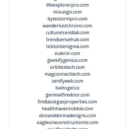
lifeexplorerpro.com
novusgo.com
bytestormpro.com
wanderlustchrono.com
culturetrendlab.com
trendsensehub.com
ticktockenigma.com
eulerxr.com
geekifygenius.com
orbitextech.com
magconnecttech.com
zenifyweb.com
livetogel.co
genmatfiredoor.com
findlascegasproperties.com
healthhavenrobbie.com
donanddonnadesigns.com
eagleoneconstructiontx.com