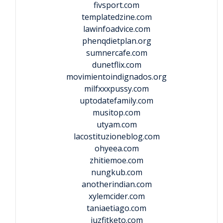
fivsport.com
templatedzine.com
lawinfoadvice.com
phenqdietplan.org
sumnercafe.com
dunetflix.com
movimientoindignados.org
milfxxxpussy.com
uptodatefamily.com
musitop.com
utyam.com
lacostituzioneblog.com
ohyeea.com
zhitiemoe.com
nungkub.com
anotherindian.com
xylemcider.com
taniaetiago.com
juzfitketo.com