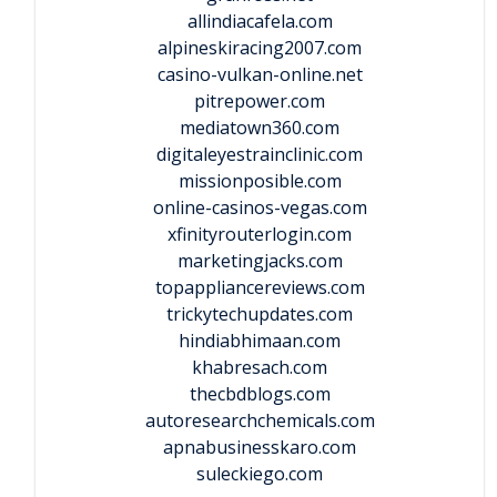
allindiacafela.com
alpineskiracing2007.com
casino-vulkan-online.net
pitrepower.com
mediatown360.com
digitaleyestrainclinic.com
missionposible.com
online-casinos-vegas.com
xfinityrouterlogin.com
marketingjacks.com
topappliancereviews.com
trickytechupdates.com
hindiabhimaan.com
khabresach.com
thecbdblogs.com
autoresearchchemicals.com
apnabusinesskaro.com
suleckiego.com