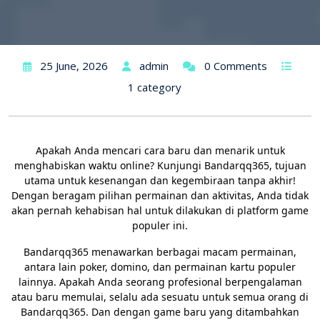
25 June, 2026
admin
0 Comments
1 category
Apakah Anda mencari cara baru dan menarik untuk
menghabiskan waktu online? Kunjungi Bandarqq365, tujuan
utama untuk kesenangan dan kegembiraan tanpa akhir!
Dengan beragam pilihan permainan dan aktivitas, Anda tidak
akan pernah kehabisan hal untuk dilakukan di platform game
populer ini.
Bandarqq365 menawarkan berbagai macam permainan,
antara lain poker, domino, dan permainan kartu populer
lainnya. Apakah Anda seorang profesional berpengalaman
atau baru memulai, selalu ada sesuatu untuk semua orang di
Bandarqq365. Dan dengan game baru yang ditambahkan