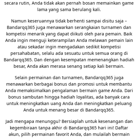
secara rutin, Anda tidak akan pernah bosan memainkan game
lama yang sama berulang kali.
Namun keseruannya tidak berhenti sampai disitu saja –
Bandarqq365 juga menawarkan serangkaian turnamen dan
kompetisi menarik yang dapat diikuti oleh para pemain. Baik
Anda ingin menguji keterampilan Anda melawan pemain lain
atau sekadar ingin mengadakan sedikit kompetisi
persahabatan, selalu ada sesuatu untuk semua orang di
Bandarqq365. Dan dengan kesempatan memenangkan hadiah
besar, Anda akan merasa senang setiap kali bermain.
Selain permainan dan turnamen, Bandarqq365 juga
menawarkan berbagai bonus dan promosi untuk membantu
Anda memaksimalkan pengalaman bermain game Anda. Dari
bonus sambutan hingga hadiah loyalitas, ada banyak cara
untuk meningkatkan uang Anda dan meningkatkan peluang
Anda untuk menang besar di Bandarqq365.
Jadi mengapa menunggu? Bersiaplah untuk kesenangan dan
kegembiraan tanpa akhir di Bandarqq365 hari ini! Daftar
akun, pilih permainan favorit Anda, dan mulailah bermain