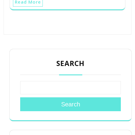
Read More
SEARCH
Search