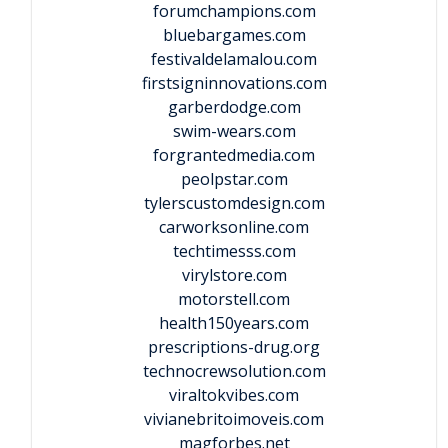
forumchampions.com
bluebargames.com
festivaldelamalou.com
firstsigninnovations.com
garberdodge.com
swim-wears.com
forgrantedmedia.com
peolpstar.com
tylerscustomdesign.com
carworksonline.com
techtimesss.com
virylstore.com
motorstell.com
health150years.com
prescriptions-drug.org
technocrewsolution.com
viraltokvibes.com
vivianebritoimoveis.com
magforbes.net