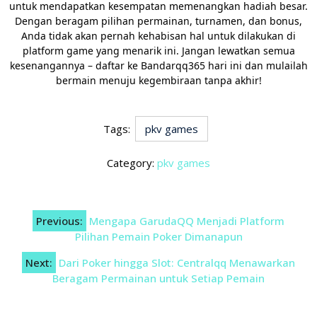
untuk mendapatkan kesempatan memenangkan hadiah besar.
Dengan beragam pilihan permainan, turnamen, dan bonus,
Anda tidak akan pernah kehabisan hal untuk dilakukan di
platform game yang menarik ini. Jangan lewatkan semua
kesenangannya – daftar ke Bandarqq365 hari ini dan mulailah
bermain menuju kegembiraan tanpa akhir!
Tags:
pkv games
Category:
pkv games
Post
Previous:
Mengapa GarudaQQ Menjadi Platform
navigation
Pilihan Pemain Poker Dimanapun
Next:
Dari Poker hingga Slot: Centralqq Menawarkan
Beragam Permainan untuk Setiap Pemain