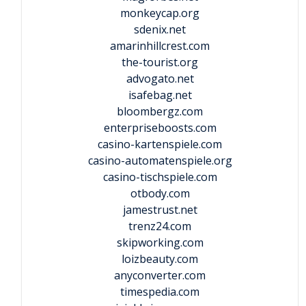
monkeycap.org
sdenix.net
amarinhillcrest.com
the-tourist.org
advogato.net
isafebag.net
bloombergz.com
enterpriseboosts.com
casino-kartenspiele.com
casino-automatenspiele.org
casino-tischspiele.com
otbody.com
jamestrust.net
trenz24.com
skipworking.com
loizbeauty.com
anyconverter.com
timespedia.com