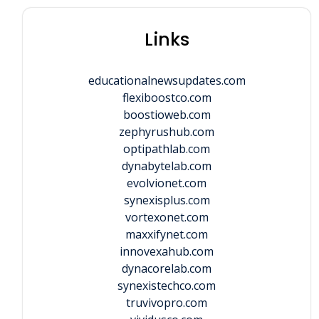
Links
educationalnewsupdates.com
flexiboostco.com
boostioweb.com
zephyrushub.com
optipathlab.com
dynabytelab.com
evolvionet.com
synexisplus.com
vortexonet.com
maxxifynet.com
innovexahub.com
dynacorelab.com
synexistechco.com
truvivopro.com