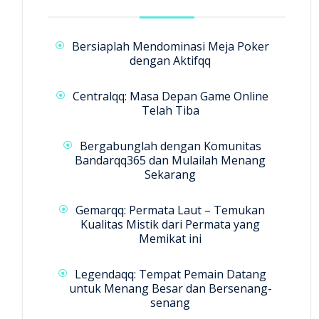
Bersiaplah Mendominasi Meja Poker
dengan Aktifqq
Centralqq: Masa Depan Game Online
Telah Tiba
Bergabunglah dengan Komunitas
Bandarqq365 dan Mulailah Menang
Sekarang
Gemarqq: Permata Laut – Temukan
Kualitas Mistik dari Permata yang
Memikat ini
Legendaqq: Tempat Pemain Datang
untuk Menang Besar dan Bersenang-
senang