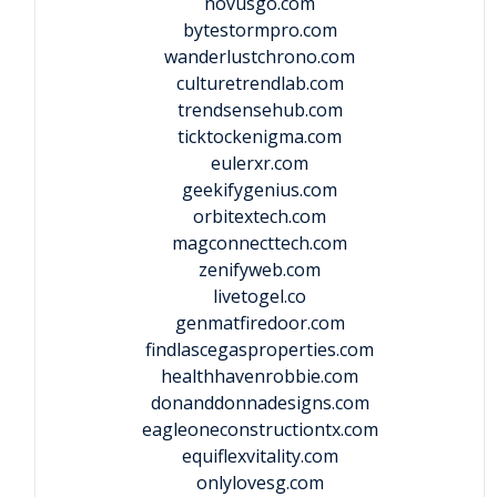
novusgo.com
bytestormpro.com
wanderlustchrono.com
culturetrendlab.com
trendsensehub.com
ticktockenigma.com
eulerxr.com
geekifygenius.com
orbitextech.com
magconnecttech.com
zenifyweb.com
livetogel.co
genmatfiredoor.com
findlascegasproperties.com
healthhavenrobbie.com
donanddonnadesigns.com
eagleoneconstructiontx.com
equiflexvitality.com
onlylovesg.com