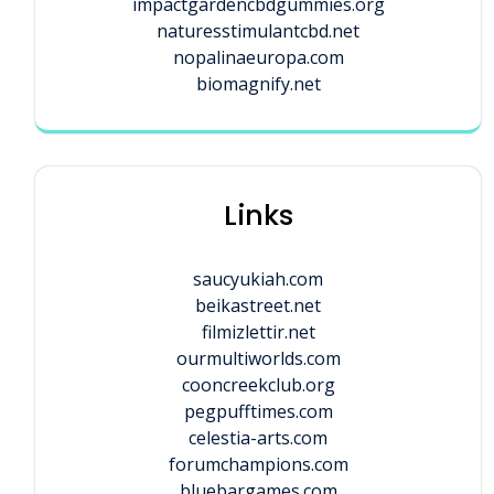
impactgardencbdgummies.org
naturesstimulantcbd.net
nopalinaeuropa.com
biomagnify.net
Links
saucyukiah.com
beikastreet.net
filmizlettir.net
ourmultiworlds.com
cooncreekclub.org
pegpufftimes.com
celestia-arts.com
forumchampions.com
bluebargames.com