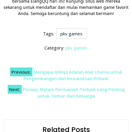
bersama ElangQQ hari ini! Kunjungi situs web mereka
sekarang untuk mendaftar dan mulai memainkan game favorit
Anda. Semoga beruntung dan selamat bermain!
Tags:
pkv games
Category:
pkv games
Post
Previous:
Mengapa Ahliqq Adalah Alat Utama untuk
navigation
Pengembangan dan Kesuksesan Pribadi
Next:
Pinoqq: Malam Permainan Terbaik yang Penting
untuk Teman dan Keluarga
Related Posts