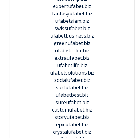
expertufabet.biz
fantasyufabet.biz
ufabetsiam.biz
swissufabet.biz
ufabetbusiness.biz
greenufabet.biz
ufabetcolor.biz
extraufabet.biz
ufabetlife.biz
ufabetsolutions.biz
socialufabet.biz
surfufabet.biz
ufabetbest.biz
sureufabet.biz
customufabet.biz
storyufabet.biz
epicufabet.biz
crystalufabet.biz