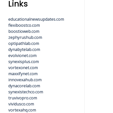
Links
educationalnewsupdates.com
flexiboostco.com
boostioweb.com
zephyrushub.com
optipathlab.com
dynabytelab.com
evolvionet.com
synexisplus.com
vortexonet.com
maxxifynet.com
innovexahub.com
dynacorelab.com
synexistechco.com
truvivopro.com
vividusco.com
vortexahq.com