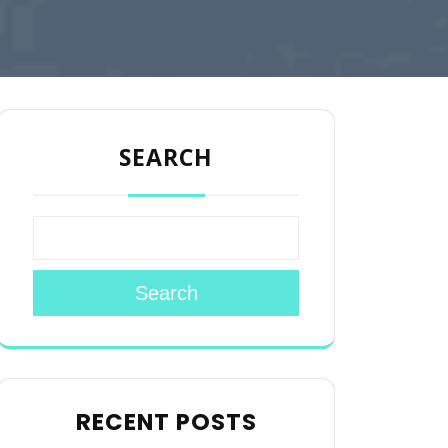
SEARCH
Search
RECENT POSTS