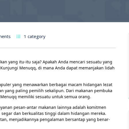
ments
1 category
 yang itu-itu saja? Apakah Anda mencari sesuatu yang
 Kunjungi Menuqq, di mana Anda dapat memanjakan lidah
opuler yang menawarkan berbagai macam hidangan lezat
n yang paling pemilih sekalipun. Dari makanan pembuka
 Menuqq memiliki sesuatu untuk semua orang.
ayanan pesan-antar makanan lainnya adalah komitmen
egar dan berkualitas tinggi dalam hidangan mereka.
igitan, menjadikannya pengalaman bersantap yang benar-