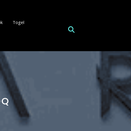
ok
Togel
QQ