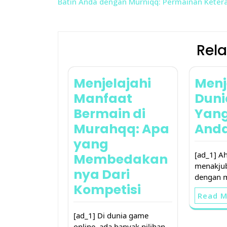
Batin Anda dengan Murniqq: Permainan Keter
navigation
Rela
Menjelajahi
Menj
Manfaat
Duni
Bermain di
Yang
Murahqq: Apa
Anda
yang
[ad_1] A
Membedakan
menakju
nya Dari
dengan m
Kompetisi
Read 
[ad_1] Di dunia game
online, ada banyak pilihan