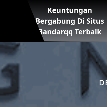
Skip
to
Keuntungan
content
Bergabung Di Situs
Bandarqq Terbaik
D