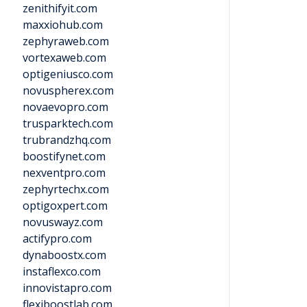
zenithifyit.com
maxxiohub.com
zephyraweb.com
vortexaweb.com
optigeniusco.com
novuspherex.com
novaevopro.com
trusparktech.com
trubrandzhq.com
boostifynet.com
nexventpro.com
zephyrtechx.com
optigoxpert.com
novuswayz.com
actifypro.com
dynaboostx.com
instaflexco.com
innovistapro.com
flexiboostlab.com