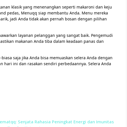
anan klasik yang menenangkan seperti makaroni dan keju
hailand pedas, Menuqq siap membantu Anda. Menu mereka
rik, jadi Anda tidak akan pernah bosan dengan pilihan
nawarkan layanan pelanggan yang sangat baik. Pengemudi
mastikan makanan Anda tiba dalam keadaan panas dan
biasa saja jika Anda bisa memuaskan selera Anda dengan
hari ini dan rasakan sendiri perbedaannya. Selera Anda
ematqq: Senjata Rahasia Peningkat Energi dan Imunitas