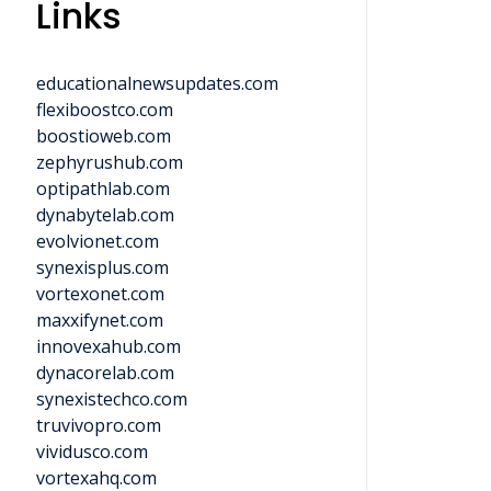
Links
educationalnewsupdates.com
flexiboostco.com
boostioweb.com
zephyrushub.com
optipathlab.com
dynabytelab.com
evolvionet.com
synexisplus.com
vortexonet.com
maxxifynet.com
innovexahub.com
dynacorelab.com
synexistechco.com
truvivopro.com
vividusco.com
vortexahq.com