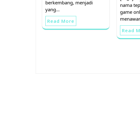
berkembang, menjadi
nama tep
yang…
game onl
menawa
Read More
Read 