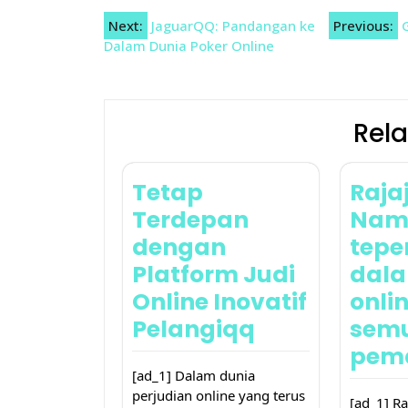
Post
Next:
JaguarQQ: Pandangan ke
Previous:
Dalam Dunia Poker Online
navigation
Rela
Tetap
Raja
Terdepan
Nam
dengan
tepe
Platform Judi
dal
Online Inovatif
onli
Pelangiqq
sem
pem
[ad_1] Dalam dunia
perjudian online yang terus
[ad_1] R