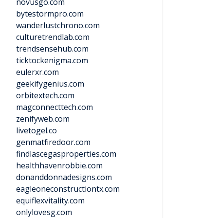
novusgo.com
bytestormpro.com
wanderlustchrono.com
culturetrendlab.com
trendsensehub.com
ticktockenigma.com
eulerxr.com
geekifygenius.com
orbitextech.com
magconnecttech.com
zenifyweb.com
livetogel.co
genmatfiredoor.com
findlascegasproperties.com
healthhavenrobbie.com
donanddonnadesigns.com
eagleoneconstructiontx.com
equiflexvitality.com
onlylovesg.com