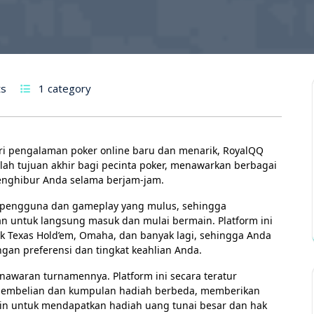
ts
1 category
i pengalaman poker online baru dan menarik, RoyalQQ
alah tujuan akhir bagi pecinta poker, menawarkan berbagai
enghibur Anda selama berjam-jam.
 pengguna dan gameplay yang mulus, sehingga
untuk langsung masuk dan mulai bermain. Platform ini
 Texas Hold’em, Omaha, dan banyak lagi, sehingga Anda
gan preferensi dan tingkat keahlian Anda.
enawaran turnamennya. Platform ini secara teratur
embelian dan kumpulan hadiah berbeda, memberikan
in untuk mendapatkan hadiah uang tunai besar dan hak