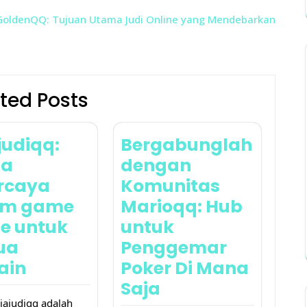
GoldenQQ: Tujuan Utama Judi Online yang Mendebarkan
ted Posts
judiqq:
Bergabunglah
a
dengan
rcaya
Komunitas
am game
Marioqq: Hub
ne untuk
untuk
ua
Penggemar
ain
Poker Di Mana
Saja
ajajudiqq adalah