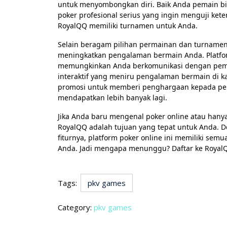
untuk menyombongkan diri. Baik Anda pemain bi
poker profesional serius yang ingin menguji ket
RoyalQQ memiliki turnamen untuk Anda.
Selain beragam pilihan permainan dan turnamen
meningkatkan pengalaman bermain Anda. Platfor
memungkinkan Anda berkomunikasi dengan pemain
interaktif yang meniru pengalaman bermain di k
promosi untuk memberi penghargaan kepada pe
mendapatkan lebih banyak lagi.
Jika Anda baru mengenal poker online atau hany
RoyalQQ adalah tujuan yang tepat untuk Anda. 
fiturnya, platform poker online ini memiliki s
Anda. Jadi mengapa menunggu? Daftar ke RoyalQQ
Tags:
pkv games
Category:
pkv games