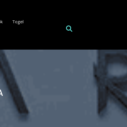
ok
Togel
A