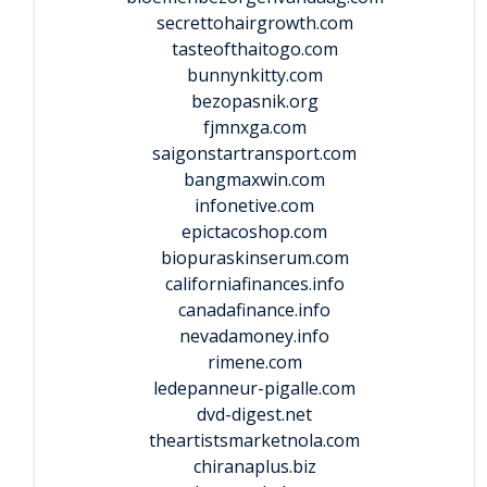
secrettohairgrowth.com
tasteofthaitogo.com
bunnynkitty.com
bezopasnik.org
fjmnxga.com
saigonstartransport.com
bangmaxwin.com
infonetive.com
epictacoshop.com
biopuraskinserum.com
californiafinances.info
canadafinance.info
nevadamoney.info
rimene.com
ledepanneur-pigalle.com
dvd-digest.net
theartistsmarketnola.com
chiranaplus.biz