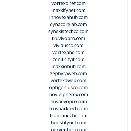
vortexonet.com
maxxifynet.com
innovexahub.com
dynacorelab.com
synexistechco.com
truvivopro.com
vividusco.com
vortexahq.com
zenithifyit.com
maxxiohub.com
zephyraweb.com
vortexaweb.com
optigeniusco.com
novuspherex.com
novaevopro.com
trusparktech.com
trubrandzhq.com
boostifynet.com
nexventpro.com