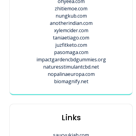
ohyeea.com
zhitiemoe.com
nungkub.com
anotherindian.com
xylemcider.com
taniaetiago.com
juzfitketo.com
pasomaga.com
impactgardencbdgummies.org
naturesstimulantcbd.net
nopalinaeuropa.com
biomagnify.net
Links
saucyukiah.com