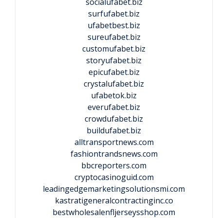
socialufabet.biz
surfufabet.biz
ufabetbest.biz
sureufabet.biz
customufabet.biz
storyufabet.biz
epicufabet.biz
crystalufabet.biz
ufabetok.biz
everufabet.biz
crowdufabet.biz
buildufabet.biz
alltransportnews.com
fashiontrandsnews.com
bbcreporters.com
cryptocasinoguid.com
leadingedgemarketingsolutionsmi.com
kastratigeneralcontractinginc.co
bestwholesalenfljerseysshop.com