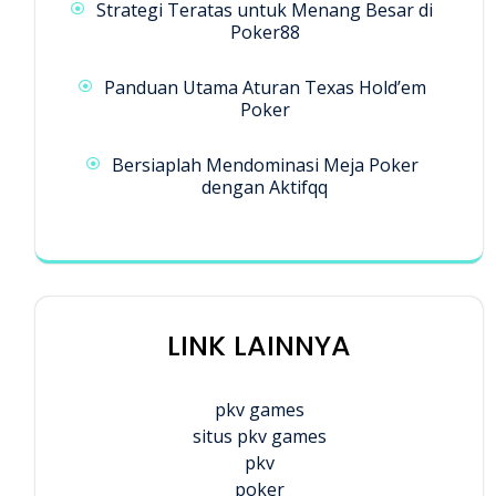
Strategi Teratas untuk Menang Besar di
Poker88
Panduan Utama Aturan Texas Hold’em
Poker
Bersiaplah Mendominasi Meja Poker
dengan Aktifqq
LINK LAINNYA
pkv games
situs pkv games
pkv
poker