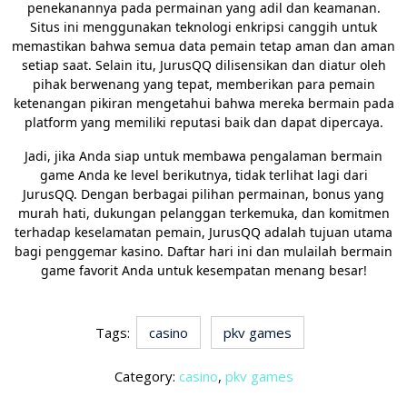
penekanannya pada permainan yang adil dan keamanan.
Situs ini menggunakan teknologi enkripsi canggih untuk
memastikan bahwa semua data pemain tetap aman dan aman
setiap saat. Selain itu, JurusQQ dilisensikan dan diatur oleh
pihak berwenang yang tepat, memberikan para pemain
ketenangan pikiran mengetahui bahwa mereka bermain pada
platform yang memiliki reputasi baik dan dapat dipercaya.
Jadi, jika Anda siap untuk membawa pengalaman bermain
game Anda ke level berikutnya, tidak terlihat lagi dari
JurusQQ. Dengan berbagai pilihan permainan, bonus yang
murah hati, dukungan pelanggan terkemuka, dan komitmen
terhadap keselamatan pemain, JurusQQ adalah tujuan utama
bagi penggemar kasino. Daftar hari ini dan mulailah bermain
game favorit Anda untuk kesempatan menang besar!
Tags:
casino
pkv games
Category:
casino
,
pkv games