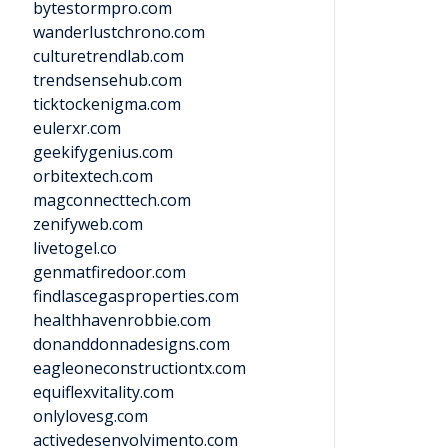
bytestormpro.com
wanderlustchrono.com
culturetrendlab.com
trendsensehub.com
ticktockenigma.com
eulerxr.com
geekifygenius.com
orbitextech.com
magconnecttech.com
zenifyweb.com
livetogel.co
genmatfiredoor.com
findlascegasproperties.com
healthhavenrobbie.com
donanddonnadesigns.com
eagleoneconstructiontx.com
equiflexvitality.com
onlylovesg.com
activedesenvolvimento.com