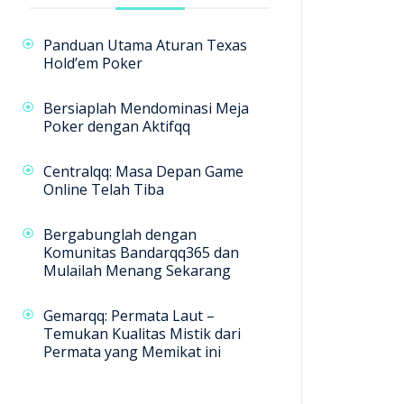
Panduan Utama Aturan Texas
Hold’em Poker
Bersiaplah Mendominasi Meja
Poker dengan Aktifqq
Centralqq: Masa Depan Game
Online Telah Tiba
Bergabunglah dengan
Komunitas Bandarqq365 dan
Mulailah Menang Sekarang
Gemarqq: Permata Laut –
Temukan Kualitas Mistik dari
Permata yang Memikat ini