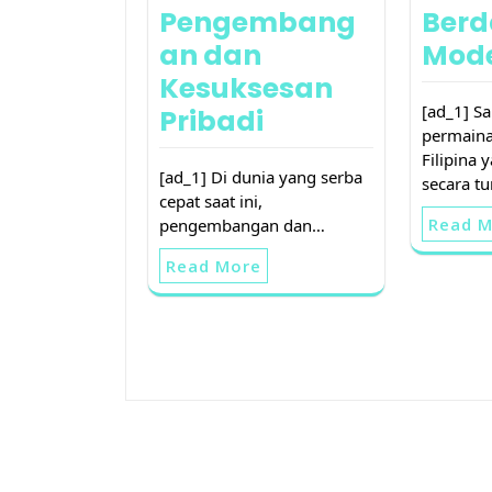
Pengembang
Berd
an dan
Mod
Kesuksesan
[ad_1] S
Pribadi
permaina
Filipina 
[ad_1] Di dunia yang serba
secara t
cepat saat ini,
Read 
pengembangan dan…
Read More