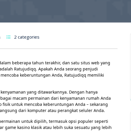
s
2 categories
dalam beberapa tahun terakhir, dan satu situs web yang
dalah Ratujudiqq. Apakah Anda seorang penjudi
 mencoba keberuntungan Anda, Ratujudiqq memiliki
ah kenyamanan yang ditawarkannya. Dengan hanya
erbagai macam permainan dari kenyamanan rumah Anda
ino fisik untuk mencoba keberuntungan Anda – sekarang
angsung dari komputer atau perangkat seluler Anda.
rmainan untuk dipilih, termasuk opsi populer seperti
r game kasino klasik atau lebih suka sesuatu yang lebih