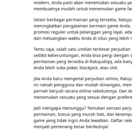
modern, Anda pasti akan menemukan sesuatu yan
membuatnya mudah untuk menemukan game favor
Selain berbagai permainan yang tersedia, Ratu
meningkatkan pengalaman bermain game Anda. D
promosi reguler untuk pelanggan yang loyal, 
dan meluangkan waktu Anda di situs yang lebih
Tentu saja, salah satu undian terbesar perjudi
sedikit keberuntungan, Anda bisa pergi dengan 
permainan yang tersedia di Ratujudiqq, ada ba
Anda lebih suka poker, blackjack, atau slot.
Jika Anda baru mengenal perjudian online, Ratu
ini ramah pengguna dan mudah dinavigasi, me
pernah berjudi secara online sebelumnya. Dan d
menemukan sesuatu yang sesuai dengan prefere
Jadi mengapa menunggu? Temukan sensasi perjudi
permainan, bonus yang murah hati, dan kesemp
game yang tidak ingin Anda lewatkan. Daftar sek
menjadi pemenang besar berikutnya!