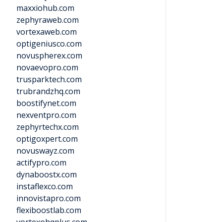
maxxiohub.com
zephyraweb.com
vortexaweb.com
optigeniusco.com
novuspherex.com
novaevopro.com
trusparktech.com
trubrandzhq.com
boostifynet.com
nexventpro.com
zephyrtechx.com
optigoxpert.com
novuswayz.com
actifypro.com
dynaboostx.com
instaflexco.com
innovistapro.com
flexiboostlab.com