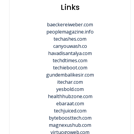
Links
baeckereiweber.com
peoplemagazine.info
techashes.com
canyouwash.co
havadisantalya.com
techdtimes.com
techieboot.com
gundembalikesir.com
itechar.com
yesbold.com
healthhubzone.com
ebaraat.com
techjuiced.com
byteboosttech.com
magnexushub.com
virtuogoweb.com