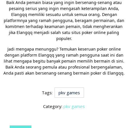
Baik Anda pemain biasa yang ingin bersenang-senang atau
pesaing serius yang ingin mengasah keterampilan Anda,
Elangqq memiliki sesuatu untuk semua orang. Dengan
platformnya yang ramah pengguna, beragam permainan, dan
komitmen terhadap keamanan pemain, tidak mengherankan
jika Elangqq menjadi salah satu situs poker online paling
populer.
Jadi mengapa menunggu? Temukan keseruan poker online
dengan platform Elangqq yang ramah pengguna saat ini dan
lihat mengapa begitu banyak pemain memilih bermain di sini.
Baik Anda seorang pemula atau profesional berpengalaman,
Anda pasti akan bersenang-senang bermain poker di Elangqq.
Tags:
pkv games
Category:
pkv games
Post