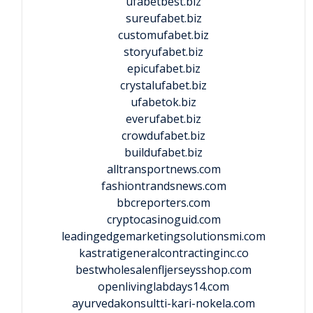
ufabetbest.biz
sureufabet.biz
customufabet.biz
storyufabet.biz
epicufabet.biz
crystalufabet.biz
ufabetok.biz
everufabet.biz
crowdufabet.biz
buildufabet.biz
alltransportnews.com
fashiontrandsnews.com
bbcreporters.com
cryptocasinoguid.com
leadingedgemarketingsolutionsmi.com
kastratigeneralcontractinginc.co
bestwholesalenfljerseysshop.com
openlivinglabdays14.com
ayurvedakonsultti-kari-nokela.com