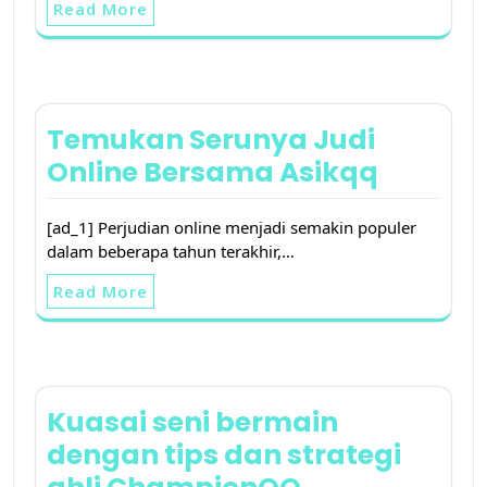
Read More
Temukan Serunya Judi
Online Bersama Asikqq
[ad_1] Perjudian online menjadi semakin populer
dalam beberapa tahun terakhir,…
Read More
Kuasai seni bermain
dengan tips dan strategi