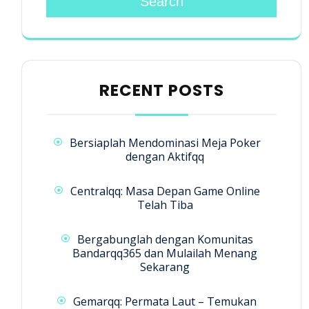
Search
RECENT POSTS
Bersiaplah Mendominasi Meja Poker
dengan Aktifqq
Centralqq: Masa Depan Game Online
Telah Tiba
Bergabunglah dengan Komunitas
Bandarqq365 dan Mulailah Menang
Sekarang
Gemarqq: Permata Laut – Temukan