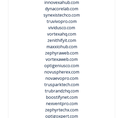
innovexahub.com
dynacorelab.com
synexistechco.com
truvivopro.com
vividusco.com
vortexahq.com
zenithifyit.com
maxxiohub.com
zephyraweb.com
vortexaweb.com
optigeniusco.com
novuspherex.com
novaevopro.com
trusparktech.com
trubrandzhq.com
boostifynet.com
nexventpro.com
zephyrtechx.com
optigoxpert.com