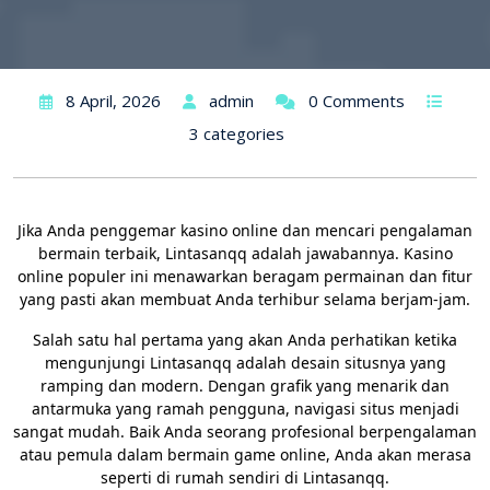
8 April, 2026
admin
0 Comments
3 categories
Jika Anda penggemar kasino online dan mencari pengalaman
bermain terbaik, Lintasanqq adalah jawabannya. Kasino
online populer ini menawarkan beragam permainan dan fitur
yang pasti akan membuat Anda terhibur selama berjam-jam.
Salah satu hal pertama yang akan Anda perhatikan ketika
mengunjungi Lintasanqq adalah desain situsnya yang
ramping dan modern. Dengan grafik yang menarik dan
antarmuka yang ramah pengguna, navigasi situs menjadi
sangat mudah. Baik Anda seorang profesional berpengalaman
atau pemula dalam bermain game online, Anda akan merasa
seperti di rumah sendiri di Lintasanqq.