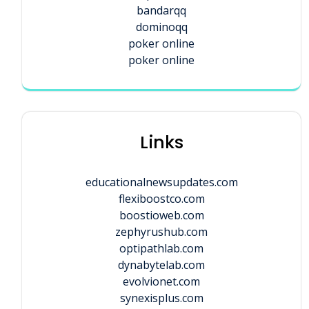
bandarqq
dominoqq
poker online
poker online
Links
educationalnewsupdates.com
flexiboostco.com
boostioweb.com
zephyrushub.com
optipathlab.com
dynabytelab.com
evolvionet.com
synexisplus.com