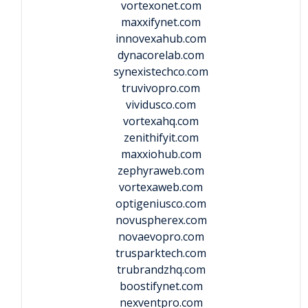
vortexonet.com
maxxifynet.com
innovexahub.com
dynacorelab.com
synexistechco.com
truvivopro.com
vividusco.com
vortexahq.com
zenithifyit.com
maxxiohub.com
zephyraweb.com
vortexaweb.com
optigeniusco.com
novuspherex.com
novaevopro.com
trusparktech.com
trubrandzhq.com
boostifynet.com
nexventpro.com