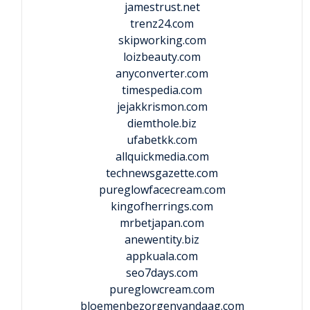
jamestrust.net
trenz24.com
skipworking.com
loizbeauty.com
anyconverter.com
timespedia.com
jejakkrismon.com
diemthole.biz
ufabetkk.com
allquickmedia.com
technewsgazette.com
pureglowfacecream.com
kingofherrings.com
mrbetjapan.com
anewentity.biz
appkuala.com
seo7days.com
pureglowcream.com
bloemenbezorgenvandaag.com