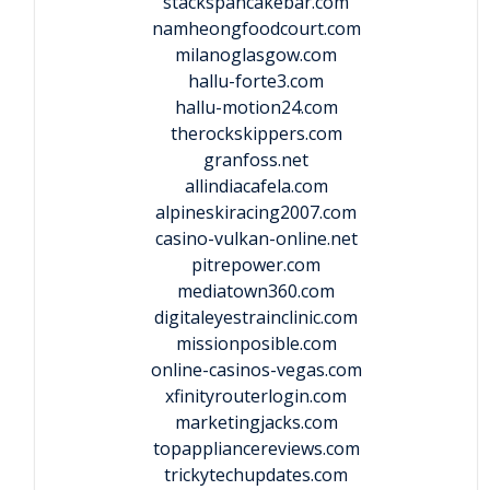
stackspancakebar.com
namheongfoodcourt.com
milanoglasgow.com
hallu-forte3.com
hallu-motion24.com
therockskippers.com
granfoss.net
allindiacafela.com
alpineskiracing2007.com
casino-vulkan-online.net
pitrepower.com
mediatown360.com
digitaleyestrainclinic.com
missionposible.com
online-casinos-vegas.com
xfinityrouterlogin.com
marketingjacks.com
topappliancereviews.com
trickytechupdates.com