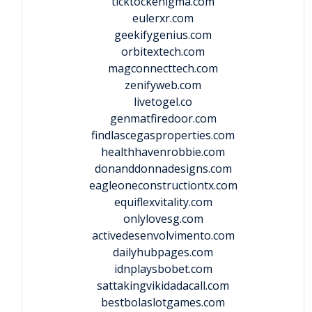
ticktockenigma.com
eulerxr.com
geekifygenius.com
orbitextech.com
magconnecttech.com
zenifyweb.com
livetogel.co
genmatfiredoor.com
findlascegasproperties.com
healthhavenrobbie.com
donanddonnadesigns.com
eagleoneconstructiontx.com
equiflexvitality.com
onlylovesg.com
activedesenvolvimento.com
dailyhubpages.com
idnplaysbobet.com
sattakingvikidadacall.com
bestbolaslotgames.com