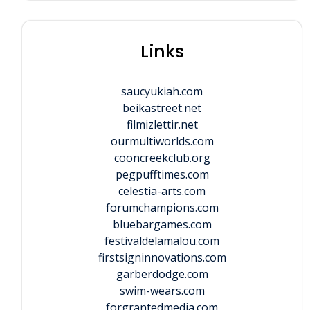
Links
saucyukiah.com
beikastreet.net
filmizlettir.net
ourmultiworlds.com
cooncreekclub.org
pegpufftimes.com
celestia-arts.com
forumchampions.com
bluebargames.com
festivaldelamalou.com
firstsigninnovations.com
garberdodge.com
swim-wears.com
forgrantedmedia.com