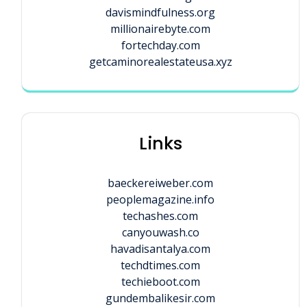
davismindfulness.org
millionairebyte.com
fortechday.com
getcaminorealestateusa.xyz
Links
baeckereiweber.com
peoplemagazine.info
techashes.com
canyouwash.co
havadisantalya.com
techdtimes.com
techieboot.com
gundembalikesir.com