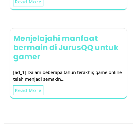
Read More
Menjelajahi manfaat
bermain di JurusQQ untuk
gamer
[ad_1] Dalam beberapa tahun terakhir, game online
telah menjadi semakin…
Read More