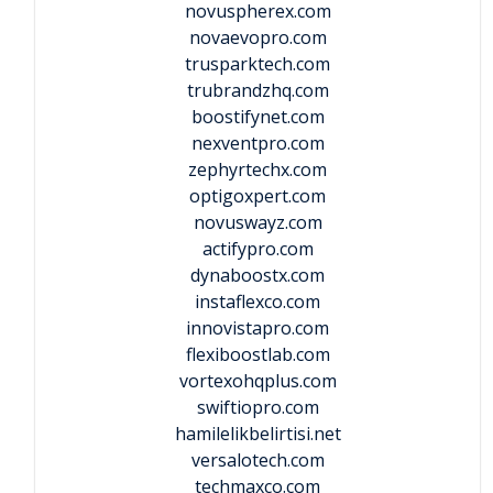
novuspherex.com
novaevopro.com
trusparktech.com
trubrandzhq.com
boostifynet.com
nexventpro.com
zephyrtechx.com
optigoxpert.com
novuswayz.com
actifypro.com
dynaboostx.com
instaflexco.com
innovistapro.com
flexiboostlab.com
vortexohqplus.com
swiftiopro.com
hamilelikbelirtisi.net
versalotech.com
techmaxco.com