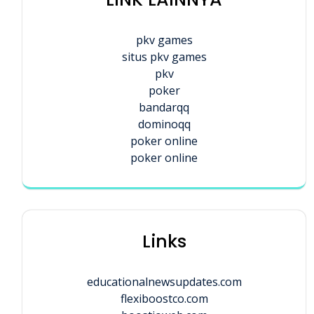
pkv games
situs pkv games
pkv
poker
bandarqq
dominoqq
poker online
poker online
Links
educationalnewsupdates.com
flexiboostco.com