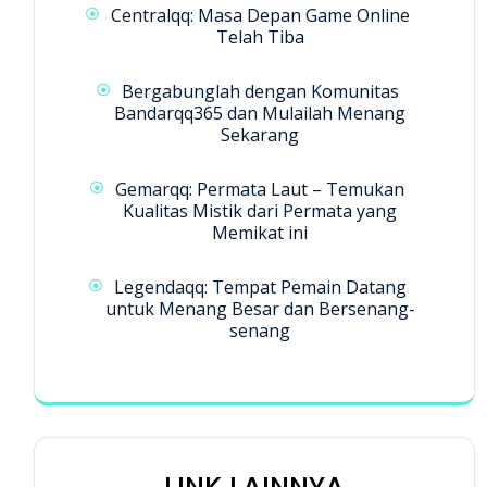
Centralqq: Masa Depan Game Online
Telah Tiba
Bergabunglah dengan Komunitas
Bandarqq365 dan Mulailah Menang
Sekarang
Gemarqq: Permata Laut – Temukan
Kualitas Mistik dari Permata yang
Memikat ini
Legendaqq: Tempat Pemain Datang
untuk Menang Besar dan Bersenang-
senang
LINK LAINNYA