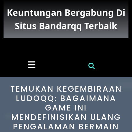
Skip
to
Keuntungan Bergabung Di
content
Situs Bandarqq Terbaik
Open
Button
TEMUKAN KEGEMBIRAAN
LUDOQQ: BAGAIMANA
GAME INI
MENDEFINISIKAN ULANG
PENGALAMAN BERMAIN