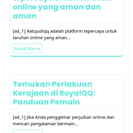
online yang aman dan
aman
[ad_1] Ratujudiqq adalah platform tepercaya untuk
taruhan online yang aman…
Read More
Temukan Perlakuan
Kerajaan di RoyalQQ:
Panduan Pemain
[ad_1] Jika Anda penggemar perjudian online dan
mencari pengalaman bermain…