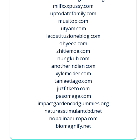
milfxxxpussy.com
uptodatefamily.com
musitop.com
utyam.com
lacostituzioneblog.com
ohyeea.com
zhitiemoe.com
nungkub.com
anotherindian.com
xylemcider.com
taniaetiago.com
juzfitketo.com
pasomaga.com
impactgardencbdgummies.org
naturesstimulantcbd.net
nopalinaeuropa.com
biomagnify.net