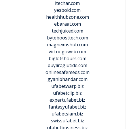
itechar.com
yesbold.com
healthhubzone.com
ebaraat.com
techjuiced.com
byteboosttech.com
magnexushub.com
virtuogoweb.com
biglotshours.com
buyliraglutide.com
onlinesafemeds.com
gyanibhandar.com
ufabetwarp.biz
ufabetclip.biz
expertufabet.biz
fantasyufabet.biz
ufabetsiam.biz
swissufabet.biz
ufabetbusiness.biz