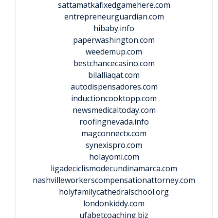
sattamatkafixedgamehere.com
entrepreneurguardian.com
hibaby.info
paperwashington.com
weedemup.com
bestchancecasino.com
bilalliaqat.com
autodispensadores.com
inductioncooktopp.com
newsmedicaltoday.com
roofingnevada.info
magconnectx.com
synexispro.com
holayomi.com
ligadeciclismodecundinamarca.com
nashvilleworkerscompensationattorney.com
holyfamilycathedralschool.org
londonkiddy.com
ufabetcoaching.biz