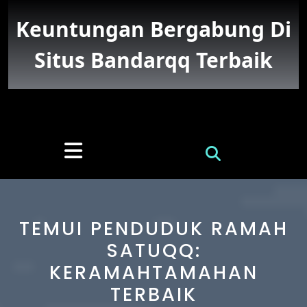
Skip
to
Keuntungan Bergabung Di
content
Situs Bandarqq Terbaik
Open
Button
TEMUI PENDUDUK RAMAH
SATUQQ:
KERAMAHTAMAHAN
TERBAIK