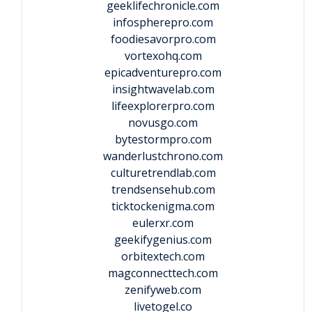
geeklifechronicle.com
infospherepro.com
foodiesavorpro.com
vortexohq.com
epicadventurepro.com
insightwavelab.com
lifeexplorerpro.com
novusgo.com
bytestormpro.com
wanderlustchrono.com
culturetrendlab.com
trendsensehub.com
ticktockenigma.com
eulerxr.com
geekifygenius.com
orbitextech.com
magconnecttech.com
zenifyweb.com
livetogel.co