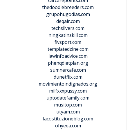
carcarepoints.com
thedoodlebreeders.com
grupohugodias.com
deqair.com
techsilvers.com
ningkatinskill.com
fivsport.com
templatedzine.com
lawinfoadvice.com
phenqdietplan.org
sumnercafe.com
dunetflix.com
movimientoindignados.org
milfxxxpussy.com
uptodatefamily.com
musitop.com
utyam.com
lacostituzioneblog.com
ohyeea.com