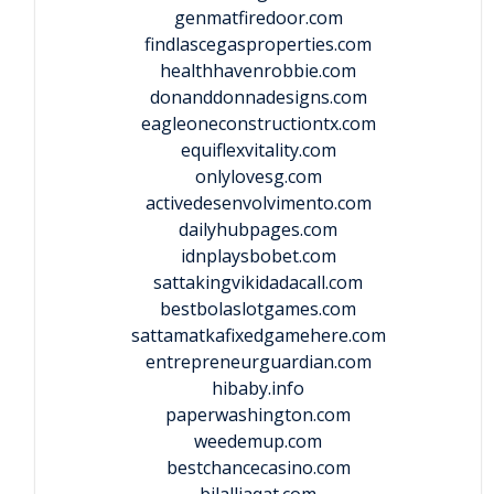
genmatfiredoor.com
findlascegasproperties.com
healthhavenrobbie.com
donanddonnadesigns.com
eagleoneconstructiontx.com
equiflexvitality.com
onlylovesg.com
activedesenvolvimento.com
dailyhubpages.com
idnplaysbobet.com
sattakingvikidadacall.com
bestbolaslotgames.com
sattamatkafixedgamehere.com
entrepreneurguardian.com
hibaby.info
paperwashington.com
weedemup.com
bestchancecasino.com
bilalliaqat.com