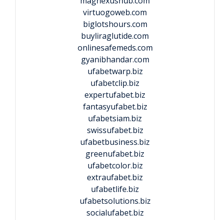
magnexushub.com
virtuogoweb.com
biglotshours.com
buyliraglutide.com
onlinesafemeds.com
gyanibhandar.com
ufabetwarp.biz
ufabetclip.biz
expertufabet.biz
fantasyufabet.biz
ufabetsiam.biz
swissufabet.biz
ufabetbusiness.biz
greenufabet.biz
ufabetcolor.biz
extraufabet.biz
ufabetlife.biz
ufabetsolutions.biz
socialufabet.biz