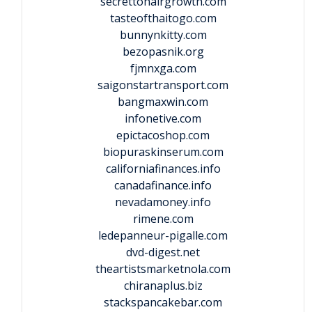
secrettohairgrowth.com
tasteofthaitogo.com
bunnynkitty.com
bezopasnik.org
fjmnxga.com
saigonstartransport.com
bangmaxwin.com
infonetive.com
epictacoshop.com
biopuraskinserum.com
californiafinances.info
canadafinance.info
nevadamoney.info
rimene.com
ledepanneur-pigalle.com
dvd-digest.net
theartistsmarketnola.com
chiranaplus.biz
stackspancakebar.com