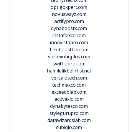
optigoxpert.com
novuswayz.com
actifypro.com
dynaboostx.com
instaflexco.com
innovistapro.com
flexiboostlab.com
vortexohqplus.com
swiftiopro.com
hamilelikbelirtisi.net
versalotech.com
techmaxco.com
exceedolab.com
activaxio.com
dynabytesco.com
stylegurupro.com
datawizardslab.com
cubiqio.com