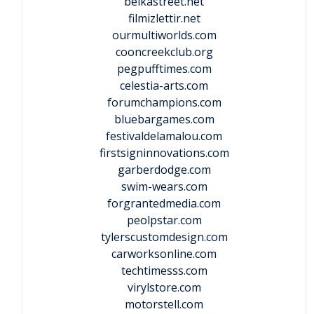
beikastreet.net
filmizlettir.net
ourmultiworlds.com
cooncreekclub.org
pegpufftimes.com
celestia-arts.com
forumchampions.com
bluebargames.com
festivaldelamalou.com
firstsigninnovations.com
garberdodge.com
swim-wears.com
forgrantedmedia.com
peolpstar.com
tylerscustomdesign.com
carworksonline.com
techtimesss.com
virylstore.com
motorstell.com