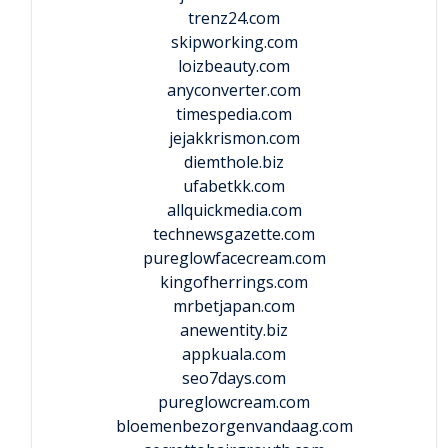
trenz24.com
skipworking.com
loizbeauty.com
anyconverter.com
timespedia.com
jejakkrismon.com
diemthole.biz
ufabetkk.com
allquickmedia.com
technewsgazette.com
pureglowfacecream.com
kingofherrings.com
mrbetjapan.com
anewentity.biz
appkuala.com
seo7days.com
pureglowcream.com
bloemenbezorgenvandaag.com