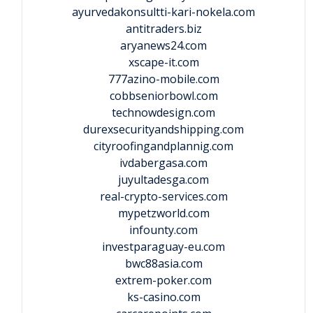
ayurvedakonsultti-kari-nokela.com
antitraders.biz
aryanews24.com
xscape-it.com
777azino-mobile.com
cobbseniorbowl.com
technowdesign.com
durexsecurityandshipping.com
cityroofingandplannig.com
ivdabergasa.com
juyultadesga.com
real-crypto-services.com
mypetzworld.com
infounty.com
investparaguay-eu.com
bwc88asia.com
extrem-poker.com
ks-casino.com