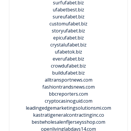
surfufabet.biz
ufabetbest.biz
sureufabet.biz
customufabet.biz
storyufabet.biz
epicufabet.biz
crystalufabet.biz
ufabetok.biz
everufabet.biz
crowdufabet.biz
buildufabet.biz
alltransportnews.com
fashiontrandsnews.com
bbcreporters.com
cryptocasinoguid.com
leadingedgemarketingsolutionsmi.com
kastratigeneralcontractinginc.co
bestwholesalenfljerseysshop.com
openlivinglabdays14.com