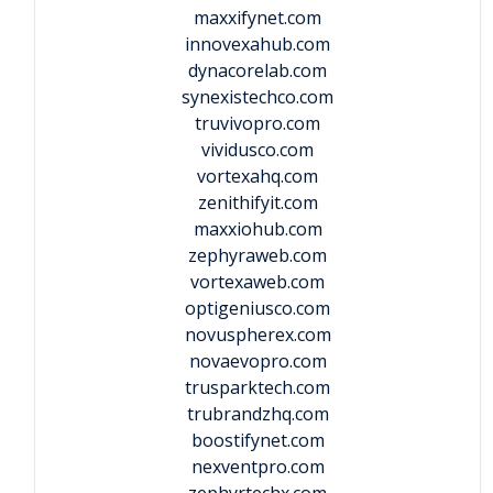
maxxifynet.com
innovexahub.com
dynacorelab.com
synexistechco.com
truvivopro.com
vividusco.com
vortexahq.com
zenithifyit.com
maxxiohub.com
zephyraweb.com
vortexaweb.com
optigeniusco.com
novuspherex.com
novaevopro.com
trusparktech.com
trubrandzhq.com
boostifynet.com
nexventpro.com
zephyrtechx.com