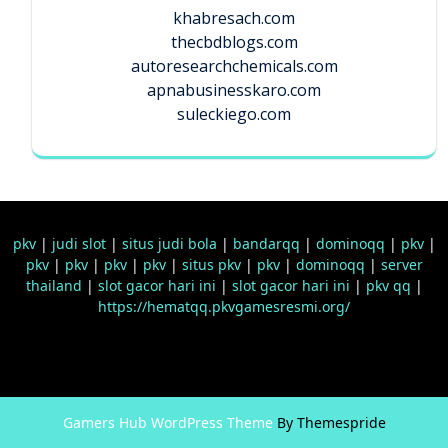
khabresach.com
thecbdblogs.com
autoresearchchemicals.com
apnabusinesskaro.com
suleckiego.com
pkv
|
judi slot
|
situs judi bola
|
bandarqq
|
dominoqq
|
pkv
|
pkv
|
pkv
|
pkv
|
pkv
|
situs pkv
|
pkv
|
dominoqq
|
server
thailand
|
slot gacor hari ini
|
slot gacor hari ini
|
pkv qq
|
https://hematqq.pkvgamesresmi.org/
Gamers Hub WordPress Theme
By Themespride