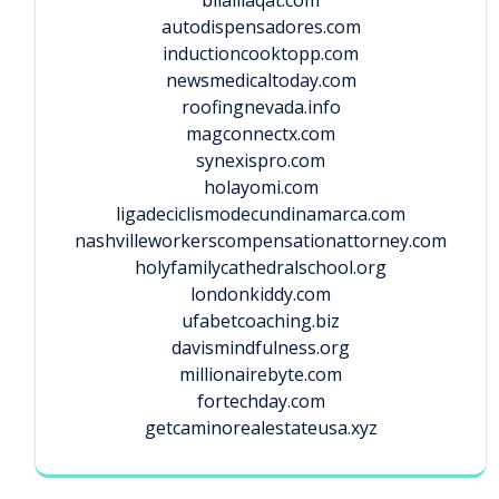
autodispensadores.com
inductioncooktopp.com
newsmedicaltoday.com
roofingnevada.info
magconnectx.com
synexispro.com
holayomi.com
ligadeciclismodecundinamarca.com
nashvilleworkerscompensationattorney.com
holyfamilycathedralschool.org
londonkiddy.com
ufabetcoaching.biz
davismindfulness.org
millionairebyte.com
fortechday.com
getcaminorealestateusa.xyz