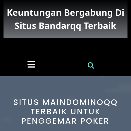
Skip
to
Keuntungan Bergabung Di
content
Situs Bandarqq Terbaik
Open
Button
SITUS MAINDOMINOQQ
TERBAIK UNTUK
PENGGEMAR POKER