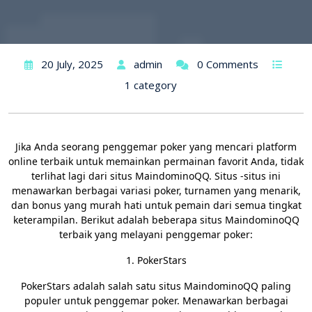
20 July, 2025
admin
0 Comments
1 category
Jika Anda seorang penggemar poker yang mencari platform
online terbaik untuk memainkan permainan favorit Anda, tidak
terlihat lagi dari situs MaindominoQQ. Situs -situs ini
menawarkan berbagai variasi poker, turnamen yang menarik,
dan bonus yang murah hati untuk pemain dari semua tingkat
keterampilan. Berikut adalah beberapa situs MaindominoQQ
terbaik yang melayani penggemar poker:
1. PokerStars
PokerStars adalah salah satu situs MaindominoQQ paling
populer untuk penggemar poker. Menawarkan berbagai