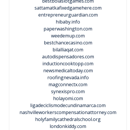
bestbolaslotgames.com
sattamatkafixedgamehere.com
entrepreneurguardian.com
hibaby.info
paperwashington.com
weedemup.com
bestchancecasino.com
bilalliaqat.com
autodispensadores.com
inductioncooktopp.com
newsmedicaltoday.com
roofingnevada.info
magconnectx.com
synexispro.com
holayomi.com
ligadeciclismodecundinamarca.com
nashvilleworkerscompensationattorney.com
holyfamilycathedralschool.org
londonkiddy.com