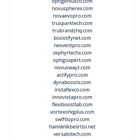
optigeniusco.com
novuspherex.com
novaevopro.com
trusparktech.com
trubrandzhq.com
boostifynet.com
nexventpro.com
zephyrtechx.com
optigoxpert.com
novuswayz.com
actifypro.com
dynaboostx.com
instaflexco.com
innovistapro.com
flexiboostlab.com
vortexohqplus.com
swiftiopro.com
hamilelikbelirtisi.net
versalotech.com