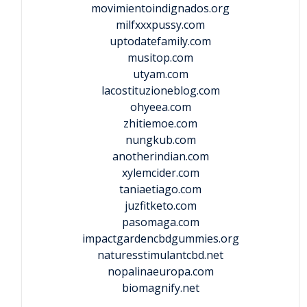
movimientoindignados.org
milfxxxpussy.com
uptodatefamily.com
musitop.com
utyam.com
lacostituzioneblog.com
ohyeea.com
zhitiemoe.com
nungkub.com
anotherindian.com
xylemcider.com
taniaetiago.com
juzfitketo.com
pasomaga.com
impactgardencbdgummies.org
naturesstimulantcbd.net
nopalinaeuropa.com
biomagnify.net