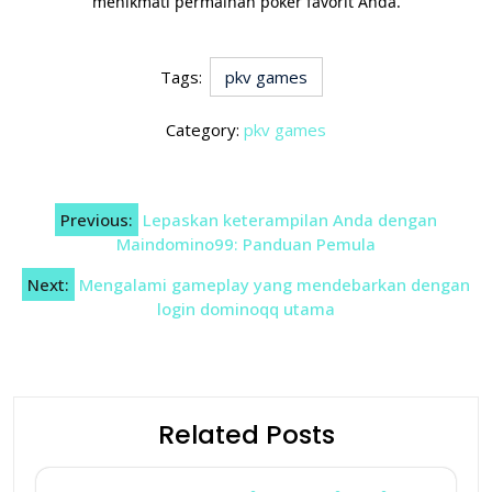
menikmati permainan poker favorit Anda.
Tags:
pkv games
Category:
pkv games
Post
Previous:
Lepaskan keterampilan Anda dengan
navigation
Maindomino99: Panduan Pemula
Next:
Mengalami gameplay yang mendebarkan dengan
login dominoqq utama
Related Posts