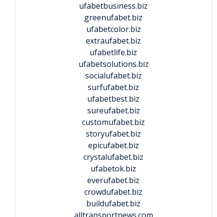
ufabetbusiness.biz
greenufabet.biz
ufabetcolor.biz
extraufabet.biz
ufabetlife.biz
ufabetsolutions.biz
socialufabet.biz
surfufabet.biz
ufabetbest.biz
sureufabet.biz
customufabet.biz
storyufabet.biz
epicufabet.biz
crystalufabet.biz
ufabetok.biz
everufabet.biz
crowdufabet.biz
buildufabet.biz
alltransportnews.com