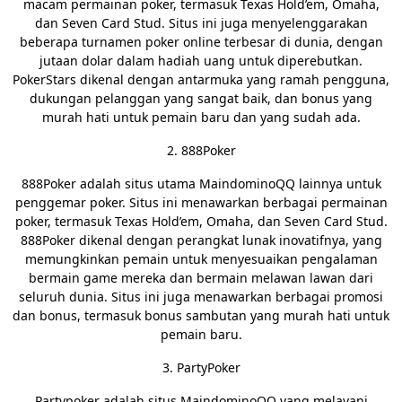
macam permainan poker, termasuk Texas Hold’em, Omaha,
dan Seven Card Stud. Situs ini juga menyelenggarakan
beberapa turnamen poker online terbesar di dunia, dengan
jutaan dolar dalam hadiah uang untuk diperebutkan.
PokerStars dikenal dengan antarmuka yang ramah pengguna,
dukungan pelanggan yang sangat baik, dan bonus yang
murah hati untuk pemain baru dan yang sudah ada.
2. 888Poker
888Poker adalah situs utama MaindominoQQ lainnya untuk
penggemar poker. Situs ini menawarkan berbagai permainan
poker, termasuk Texas Hold’em, Omaha, dan Seven Card Stud.
888Poker dikenal dengan perangkat lunak inovatifnya, yang
memungkinkan pemain untuk menyesuaikan pengalaman
bermain game mereka dan bermain melawan lawan dari
seluruh dunia. Situs ini juga menawarkan berbagai promosi
dan bonus, termasuk bonus sambutan yang murah hati untuk
pemain baru.
3. PartyPoker
Partypoker adalah situs MaindominoQQ yang melayani