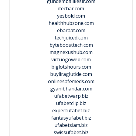
gundembalikesir.com
itechar.com
yesbold.com
healthhubzone.com
ebaraat.com
techjuiced.com
byteboosttech.com
magnexushub.com
virtuogoweb.com
biglotshours.com
buyliraglutide.com
onlinesafemeds.com
gyanibhandar.com
ufabetwarp.biz
ufabetclip.biz
expertufabet.biz
fantasyufabet.biz
ufabetsiam.biz
swissufabet.biz