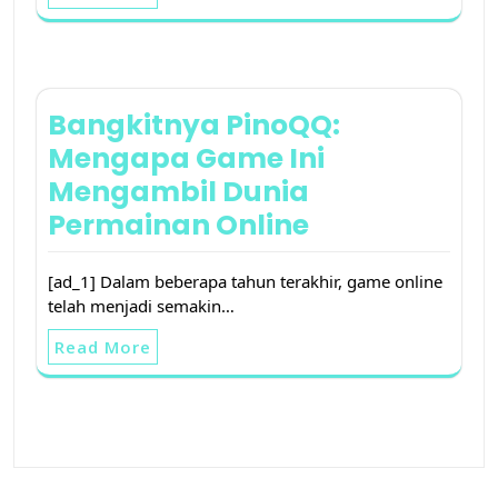
Bangkitnya PinoQQ:
Mengapa Game Ini
Mengambil Dunia
Permainan Online
[ad_1] Dalam beberapa tahun terakhir, game online
telah menjadi semakin…
Read More