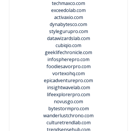
techmaxco.com
exceedolab.com
activaxio.com
dynabytesco.com
stylegurupro.com
datawizardslab.com
cubiqio.com
geeklifechronicle.com
infospherepro.com
foodiesavorpro.com
vortexohq.com
epicadventurepro.com
insightwavelab.com
lifeexplorerpro.com
novusgo.com
bytestormpro.com
wanderlustchrono.com
culturetrendlab.com
trendsensehub.com