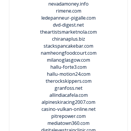
nevadamoney.info
rimene.com
ledepanneur-pigalle.com
dvd-digest.net
theartistsmarketnola.com
chiranaplus.biz
stackspancakebar.com
namheongfoodcourt.com
milanoglasgow.com
hallu-forte3.com
hallu-motion24.com
therockskippers.com
granfoss.net
allindiacafela.com
alpineskiracing2007.com
casino-vulkan-online.net
pitrepower.com
mediatown360.com
digitaleyestrainclinic.com