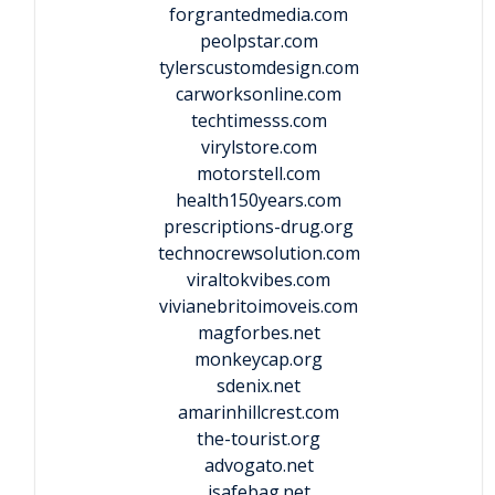
forgrantedmedia.com
peolpstar.com
tylerscustomdesign.com
carworksonline.com
techtimesss.com
virylstore.com
motorstell.com
health150years.com
prescriptions-drug.org
technocrewsolution.com
viraltokvibes.com
vivianebritoimoveis.com
magforbes.net
monkeycap.org
sdenix.net
amarinhillcrest.com
the-tourist.org
advogato.net
isafebag.net