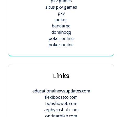
pkv games
situs pkv games
pkv
poker
bandarqq
dominoqq
poker online
poker online
Links
educationalnewsupdates.com
flexiboostco.com
boostioweb.com
zephyrushub.com
optipathlab.com