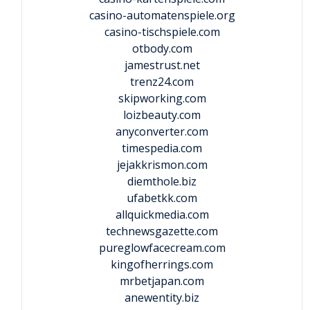
casino-automatenspiele.org
casino-tischspiele.com
otbody.com
jamestrust.net
trenz24.com
skipworking.com
loizbeauty.com
anyconverter.com
timespedia.com
jejakkrismon.com
diemthole.biz
ufabetkk.com
allquickmedia.com
technewsgazette.com
pureglowfacecream.com
kingofherrings.com
mrbetjapan.com
anewentity.biz