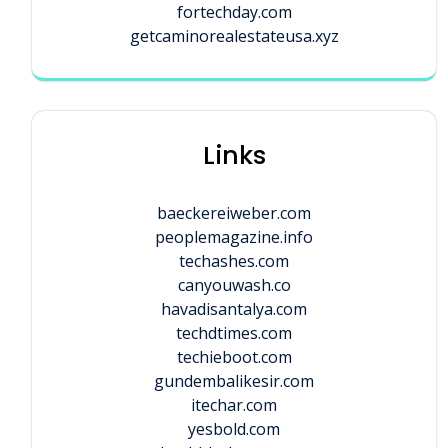
fortechday.com
getcaminorealestateusa.xyz
Links
baeckereiweber.com
peoplemagazine.info
techashes.com
canyouwash.co
havadisantalya.com
techdtimes.com
techieboot.com
gundembalikesir.com
itechar.com
yesbold.com