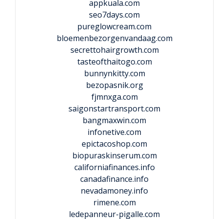
appkuala.com
seo7days.com
pureglowcream.com
bloemenbezorgenvandaag.com
secrettohairgrowth.com
tasteofthaitogo.com
bunnynkitty.com
bezopasnik.org
fjmnxga.com
saigonstartransport.com
bangmaxwin.com
infonetive.com
epictacoshop.com
biopuraskinserum.com
californiafinances.info
canadafinance.info
nevadamoney.info
rimene.com
ledepanneur-pigalle.com