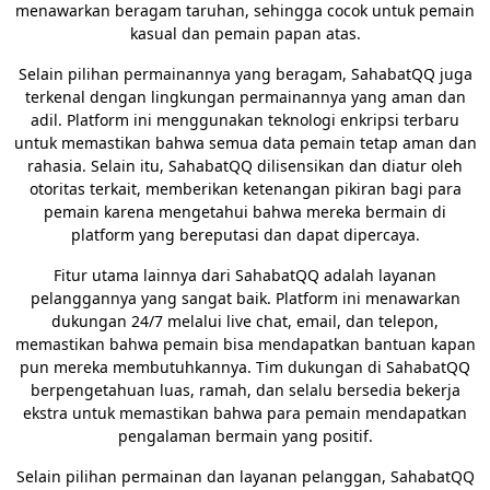
menawarkan beragam taruhan, sehingga cocok untuk pemain
kasual dan pemain papan atas.
Selain pilihan permainannya yang beragam, SahabatQQ juga
terkenal dengan lingkungan permainannya yang aman dan
adil. Platform ini menggunakan teknologi enkripsi terbaru
untuk memastikan bahwa semua data pemain tetap aman dan
rahasia. Selain itu, SahabatQQ dilisensikan dan diatur oleh
otoritas terkait, memberikan ketenangan pikiran bagi para
pemain karena mengetahui bahwa mereka bermain di
platform yang bereputasi dan dapat dipercaya.
Fitur utama lainnya dari SahabatQQ adalah layanan
pelanggannya yang sangat baik. Platform ini menawarkan
dukungan 24/7 melalui live chat, email, dan telepon,
memastikan bahwa pemain bisa mendapatkan bantuan kapan
pun mereka membutuhkannya. Tim dukungan di SahabatQQ
berpengetahuan luas, ramah, dan selalu bersedia bekerja
ekstra untuk memastikan bahwa para pemain mendapatkan
pengalaman bermain yang positif.
Selain pilihan permainan dan layanan pelanggan, SahabatQQ