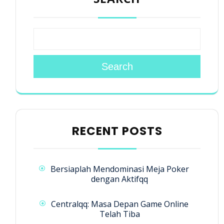
Search
RECENT POSTS
Bersiaplah Mendominasi Meja Poker
dengan Aktifqq
Centralqq: Masa Depan Game Online
Telah Tiba