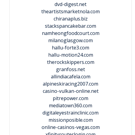
dvd-digest.net
theartistsmarketnola.com
chiranaplus.biz
stackspancakebar.com
namheongfoodcourt.com
milanoglasgow.com
hallu-forte3.com
hallu-motion24.com
therockskippers.com
granfoss.net
allindiacafela.com
alpineskiracing2007.com
casino-vulkan-online.net
pitrepower.com
mediatown360.com
digitaleyestrainclinic.com
missionposible.com
online-casinos-vegas.com
xfinityrouterlogin.com