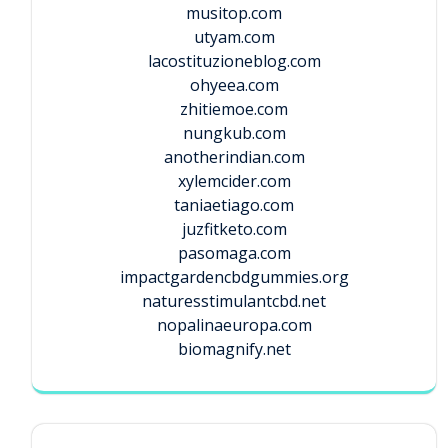
musitop.com
utyam.com
lacostituzioneblog.com
ohyeea.com
zhitiemoe.com
nungkub.com
anotherindian.com
xylemcider.com
taniaetiago.com
juzfitketo.com
pasomaga.com
impactgardencbdgummies.org
naturesstimulantcbd.net
nopalinaeuropa.com
biomagnify.net