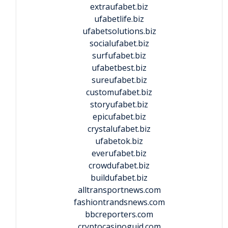
extraufabet.biz
ufabetlife.biz
ufabetsolutions.biz
socialufabet.biz
surfufabet.biz
ufabetbest.biz
sureufabet.biz
customufabet.biz
storyufabet.biz
epicufabet.biz
crystalufabet.biz
ufabetok.biz
everufabet.biz
crowdufabet.biz
buildufabet.biz
alltransportnews.com
fashiontrandsnews.com
bbcreporters.com
cryptocasinoguid.com