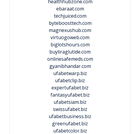
healthhubzone.com
ebaraat.com
techjuiced.com
byteboosttech.com
magnexushub.com
virtuogoweb.com
biglotshours.com
buyliraglutide.com
onlinesafemeds.com
gyanibhandar.com
ufabetwarp.biz
ufabetclip.biz
expertufabet.biz
fantasyufabet.biz
ufabetsiam.biz
swissufabet.biz
ufabetbusiness.biz
greenufabet.biz
ufabetcolor.biz