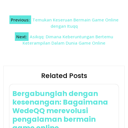
Post
Previous:
Temukan Keseruan Bermain Game Online
navigation
dengan Ituqq
Next:
Asikqq: Dimana Keberuntungan Bertemu
Keterampilan Dalam Dunia Game Online
Related Posts
Bergabunglah dengan
kesenangan: Bagaimana
WedeQQ merevolusi
pengalaman bermain
game online