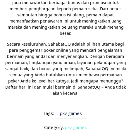
juga menawarkan berbagai bonus dan promosi untuk
memberi penghargaan kepada pemain setia. Dari bonus
sambutan hingga bonus isi ulang, pemain dapat
memanfaatkan penawaran ini untuk meningkatkan uang
mereka dan meningkatkan peluang mereka untuk menang
besar.
Secara keseluruhan, SahabatQQ adalah pilihan utama bagi
para penggemar poker online yang mencari pengalaman
bermain yang andal dan menyenangkan. Dengan beragam
permainan, lingkungan yang aman, layanan pelanggan yang
sangat baik, dan bonus yang melimpah, SahabatQQ memiliki
semua yang Anda butuhkan untuk membawa permainan
poker Anda ke level berikutnya. Jadi mengapa menunggu?
Daftar hari ini dan mulai bermain di SahabatQQ – Anda tidak
akan kecewa!
Tags:
pkv games
Category:
pkv games