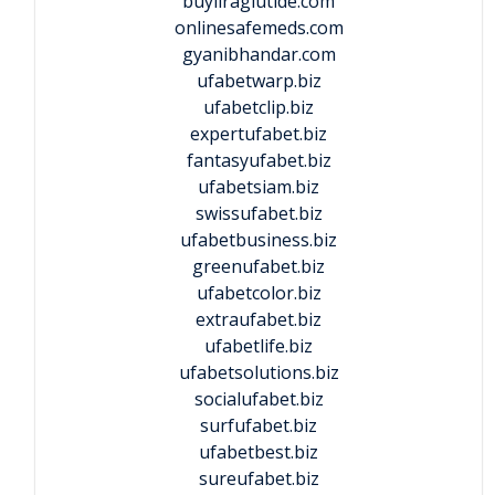
buyliraglutide.com
onlinesafemeds.com
gyanibhandar.com
ufabetwarp.biz
ufabetclip.biz
expertufabet.biz
fantasyufabet.biz
ufabetsiam.biz
swissufabet.biz
ufabetbusiness.biz
greenufabet.biz
ufabetcolor.biz
extraufabet.biz
ufabetlife.biz
ufabetsolutions.biz
socialufabet.biz
surfufabet.biz
ufabetbest.biz
sureufabet.biz