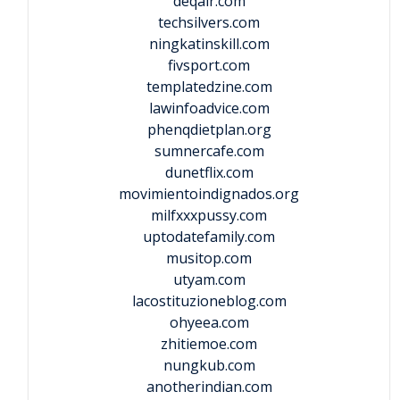
deqair.com
techsilvers.com
ningkatinskill.com
fivsport.com
templatedzine.com
lawinfoadvice.com
phenqdietplan.org
sumnercafe.com
dunetflix.com
movimientoindignados.org
milfxxxpussy.com
uptodatefamily.com
musitop.com
utyam.com
lacostituzioneblog.com
ohyeea.com
zhitiemoe.com
nungkub.com
anotherindian.com