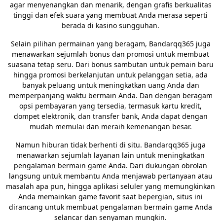
agar menyenangkan dan menarik, dengan grafis berkualitas
tinggi dan efek suara yang membuat Anda merasa seperti
berada di kasino sungguhan.
Selain pilihan permainan yang beragam, Bandarqq365 juga
menawarkan sejumlah bonus dan promosi untuk membuat
suasana tetap seru. Dari bonus sambutan untuk pemain baru
hingga promosi berkelanjutan untuk pelanggan setia, ada
banyak peluang untuk meningkatkan uang Anda dan
memperpanjang waktu bermain Anda. Dan dengan beragam
opsi pembayaran yang tersedia, termasuk kartu kredit,
dompet elektronik, dan transfer bank, Anda dapat dengan
mudah memulai dan meraih kemenangan besar.
Namun hiburan tidak berhenti di situ. Bandarqq365 juga
menawarkan sejumlah layanan lain untuk meningkatkan
pengalaman bermain game Anda. Dari dukungan obrolan
langsung untuk membantu Anda menjawab pertanyaan atau
masalah apa pun, hingga aplikasi seluler yang memungkinkan
Anda memainkan game favorit saat bepergian, situs ini
dirancang untuk membuat pengalaman bermain game Anda
selancar dan senyaman mungkin.