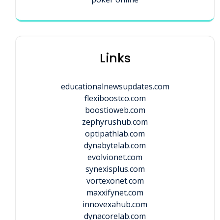
Links
educationalnewsupdates.com
flexiboostco.com
boostioweb.com
zephyrushub.com
optipathlab.com
dynabytelab.com
evolvionet.com
synexisplus.com
vortexonet.com
maxxifynet.com
innovexahub.com
dynacorelab.com