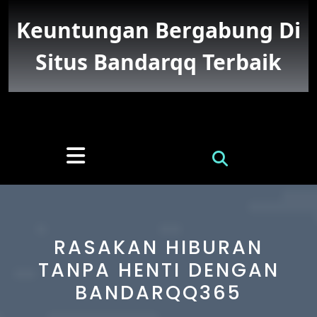
Skip
to
Keuntungan Bergabung Di
content
Situs Bandarqq Terbaik
Open
Button
RASAKAN HIBURAN
TANPA HENTI DENGAN
BANDARQQ365