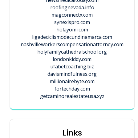
roofingnevada.info
magconnectx.com
synexispro.com
holayomi.com
ligadeciclismodecundinamarca.com
nashvilleworkerscompensationattorney.com
holyfamilycathedralschool.org
londonkiddy.com
ufabetcoaching.biz
davismindfulness.org
millionairebyte.com
fortechday.com
getcaminorealestateusa.xyz
Links