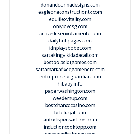
donanddonnadesigns.com
eagleoneconstructiontx.com
equiflexvitality.com
onlylovesg.com
activedesenvolvimento.com
dailyhubpages.com
idnplaysbobet.com
sattakingvikidadacall.com
bestbolaslotgames.com
sattamatkafixedgamehere.com
entrepreneurguardian.com
hibaby.info
paperwashington.com
weedemup.com
bestchancecasino.com
bilalliaqat.com
autodispensadores.com
inductioncooktopp.com
newsmedicaltoday.com