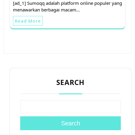
[ad_1] Sumoqq adalah platform online populer yang
menawarkan berbagai macam…
Read More
SEARCH
Search