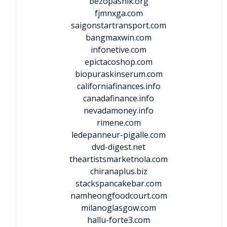
bezopasnik.org
fjmnxga.com
saigonstartransport.com
bangmaxwin.com
infonetive.com
epictacoshop.com
biopuraskinserum.com
californiafinances.info
canadafinance.info
nevadamoney.info
rimene.com
ledepanneur-pigalle.com
dvd-digest.net
theartistsmarketnola.com
chiranaplus.biz
stackspancakebar.com
namheongfoodcourt.com
milanoglasgow.com
hallu-forte3.com