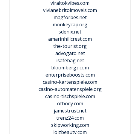
viraltokvibes.com
vivianebritoimoveis.com
magforbes.net
monkeycap.org
sdenix.net
amarinhillcrest.com
the-tourist.org
advogato.net
isafebag.net
bloombergz.com
enterpriseboosts.com
casino-kartenspiele.com
casino-automatenspiele.org
casino-tischspiele.com
otbody.com
jamestrust.net
trenz24.com
skipworking.com
loizbeauty.com