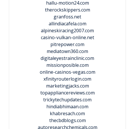
hallu-motion24.com
therockskippers.com
granfoss.net
allindiacafela.com
alpineskiracing2007.com
casino-vulkan-online.net
pitrepower.com
mediatown360.com
digitaleyestrainclinic.com
missionposible.com
online-casinos-vegas.com
xfinityrouterlogin.com
marketingjacks.com
topappliancereviews.com
trickytechupdates.com
hindiabhimaan.com
khabresach.com
thecbdblogs.com
autoresearchchemicals.com