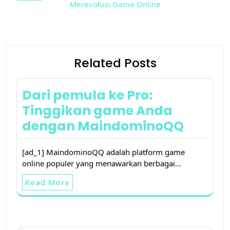
Merevolusi Game Online
Related Posts
Dari pemula ke Pro:
Tinggikan game Anda
dengan MaindominoQQ
[ad_1] MaindominoQQ adalah platform game
online populer yang menawarkan berbagai…
Read More