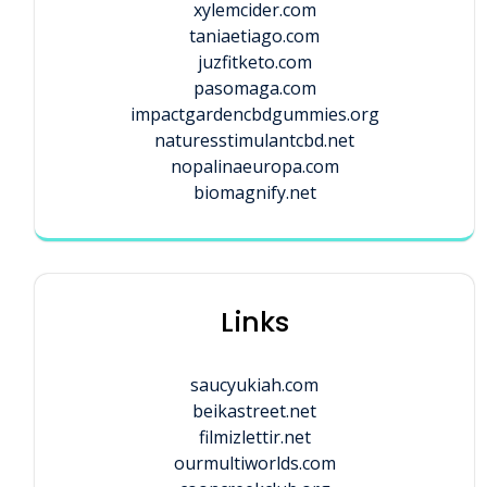
xylemcider.com
taniaetiago.com
juzfitketo.com
pasomaga.com
impactgardencbdgummies.org
naturesstimulantcbd.net
nopalinaeuropa.com
biomagnify.net
Links
saucyukiah.com
beikastreet.net
filmizlettir.net
ourmultiworlds.com