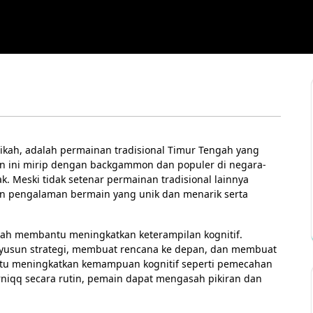
ments
1 category
ikah, adalah permainan tradisional Timur Tengah yang
n ini mirip dengan backgammon dan populer di negara-
ak. Meski tidak setenar permainan tradisional lainnya
n pengalaman bermain yang unik dan menarik serta
ah membantu meningkatkan keterampilan kognitif.
yusun strategi, membuat rencana ke depan, dan membuat
tu meningkatkan kemampuan kognitif seperti pemecahan
rniqq secara rutin, pemain dapat mengasah pikiran dan