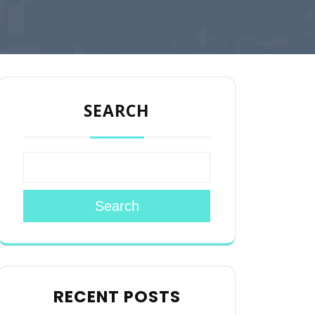
SEARCH
Search
RECENT POSTS