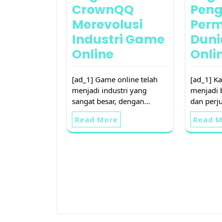
CrownQQ
Pen
Merevolusi
Perm
Industri Game
Duni
Online
Onli
[ad_1] Game online telah
[ad_1] Ka
menjadi industri yang
menjadi 
sangat besar, dengan…
dan perj
Read More
Read 