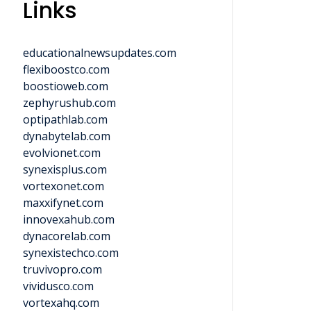
Links
educationalnewsupdates.com
flexiboostco.com
boostioweb.com
zephyrushub.com
optipathlab.com
dynabytelab.com
evolvionet.com
synexisplus.com
vortexonet.com
maxxifynet.com
innovexahub.com
dynacorelab.com
synexistechco.com
truvivopro.com
vividusco.com
vortexahq.com