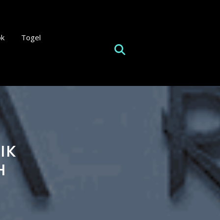
ok
Togel
IK
H