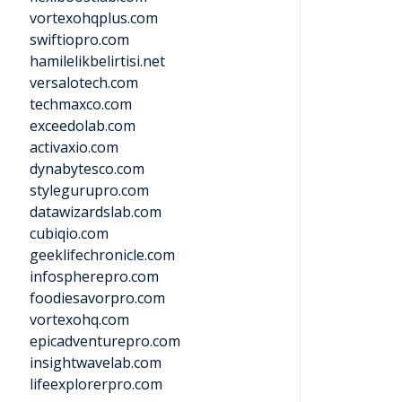
vortexohqplus.com
swiftiopro.com
hamilelikbelirtisi.net
versalotech.com
techmaxco.com
exceedolab.com
activaxio.com
dynabytesco.com
stylegurupro.com
datawizardslab.com
cubiqio.com
geeklifechronicle.com
infospherepro.com
foodiesavorpro.com
vortexohq.com
epicadventurepro.com
insightwavelab.com
lifeexplorerpro.com