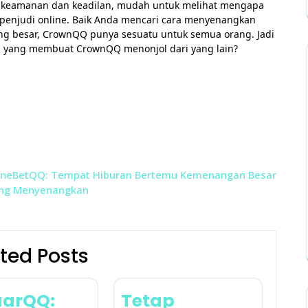
 keamanan dan keadilan, mudah untuk melihat mengapa
 penjudi online. Baik Anda mencari cara menyenangkan
g besar, CrownQQ punya sesuatu untuk semua orang. Jadi
a yang membuat CrownQQ menonjol dari yang lain?
neBetQQ: Tempat Hiburan Bertemu Kemenangan Besar
ang Menyenangkan
ted Posts
uarQQ:
Tetap