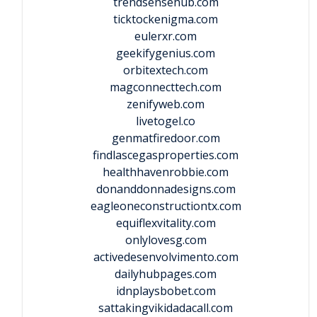
trendsensehub.com
ticktockenigma.com
eulerxr.com
geekifygenius.com
orbitextech.com
magconnecttech.com
zenifyweb.com
livetogel.co
genmatfiredoor.com
findlascegasproperties.com
healthhavenrobbie.com
donanddonnadesigns.com
eagleoneconstructiontx.com
equiflexvitality.com
onlylovesg.com
activedesenvolvimento.com
dailyhubpages.com
idnplaysbobet.com
sattakingvikidadacall.com