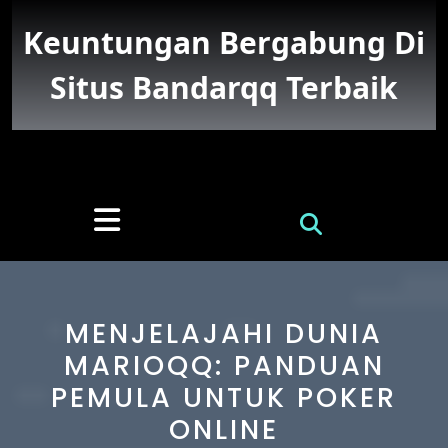
Skip
to
Keuntungan Bergabung Di
content
Situs Bandarqq Terbaik
Open
Button
MENJELAJAHI DUNIA
MARIOQQ: PANDUAN
PEMULA UNTUK POKER
ONLINE