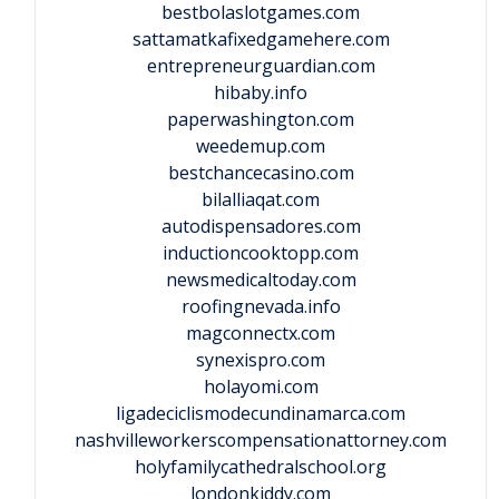
bestbolaslotgames.com
sattamatkafixedgamehere.com
entrepreneurguardian.com
hibaby.info
paperwashington.com
weedemup.com
bestchancecasino.com
bilalliaqat.com
autodispensadores.com
inductioncooktopp.com
newsmedicaltoday.com
roofingnevada.info
magconnectx.com
synexispro.com
holayomi.com
ligadeciclismodecundinamarca.com
nashvilleworkerscompensationattorney.com
holyfamilycathedralschool.org
londonkiddy.com