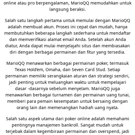
online atau pro berpengalaman, MarioQQ memudahkan untuk
langsung beraksi.
Salah satu langkah pertama untuk memulai dengan MarioQQ
adalah membuat akun. Proses ini cepat dan mudah, hanya
membutuhkan beberapa langkah sederhana untuk mendaftar
dan memverifikasi alamat email Anda. Setelah akun Anda
diatur, Anda dapat mulai menjelajahi situs dan membiasakan
diri dengan berbagai permainan dan fitur yang tersedia.
MarioQQ menawarkan berbagai permainan poker, termasuk
Texas Hold’em, Omaha, dan Seven Card Stud. Setiap
permainan memiliki serangkaian aturan dan strategi sendiri,
jadi penting untuk meluangkan waktu untuk mempelajari
dasar -dasarnya sebelum menyelam. MarioQQ juga
menawarkan berbagai turnamen dan permainan uang tunai,
memberi para pemain kesempatan untuk bersaing dengan
orang lain dan memenangkan hadiah uang nyata.
Salah satu aspek utama dari poker online adalah memahami
pentingnya manajemen bankroll. Sangat mudah untuk
terjebak dalam kegembiraan permainan dan overspend, jadi