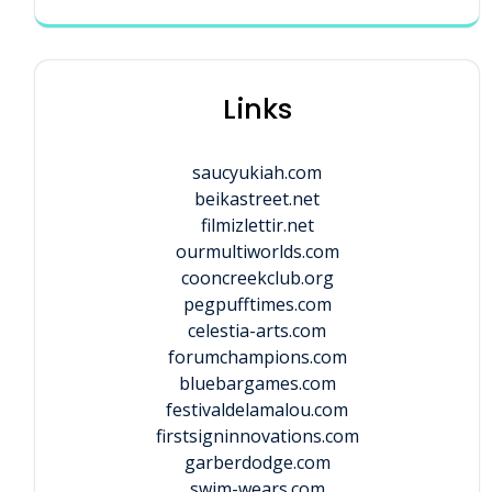
Links
saucyukiah.com
beikastreet.net
filmizlettir.net
ourmultiworlds.com
cooncreekclub.org
pegpufftimes.com
celestia-arts.com
forumchampions.com
bluebargames.com
festivaldelamalou.com
firstsigninnovations.com
garberdodge.com
swim-wears.com