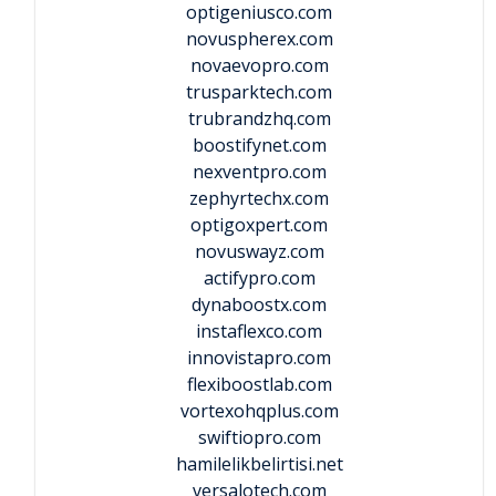
optigeniusco.com
novuspherex.com
novaevopro.com
trusparktech.com
trubrandzhq.com
boostifynet.com
nexventpro.com
zephyrtechx.com
optigoxpert.com
novuswayz.com
actifypro.com
dynaboostx.com
instaflexco.com
innovistapro.com
flexiboostlab.com
vortexohqplus.com
swiftiopro.com
hamilelikbelirtisi.net
versalotech.com