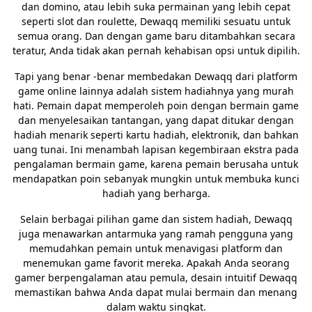
dan domino, atau lebih suka permainan yang lebih cepat
seperti slot dan roulette, Dewaqq memiliki sesuatu untuk
semua orang. Dan dengan game baru ditambahkan secara
teratur, Anda tidak akan pernah kehabisan opsi untuk dipilih.
Tapi yang benar -benar membedakan Dewaqq dari platform
game online lainnya adalah sistem hadiahnya yang murah
hati. Pemain dapat memperoleh poin dengan bermain game
dan menyelesaikan tantangan, yang dapat ditukar dengan
hadiah menarik seperti kartu hadiah, elektronik, dan bahkan
uang tunai. Ini menambah lapisan kegembiraan ekstra pada
pengalaman bermain game, karena pemain berusaha untuk
mendapatkan poin sebanyak mungkin untuk membuka kunci
hadiah yang berharga.
Selain berbagai pilihan game dan sistem hadiah, Dewaqq
juga menawarkan antarmuka yang ramah pengguna yang
memudahkan pemain untuk menavigasi platform dan
menemukan game favorit mereka. Apakah Anda seorang
gamer berpengalaman atau pemula, desain intuitif Dewaqq
memastikan bahwa Anda dapat mulai bermain dan menang
dalam waktu singkat.