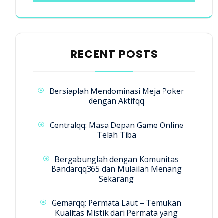
RECENT POSTS
Bersiaplah Mendominasi Meja Poker
dengan Aktifqq
Centralqq: Masa Depan Game Online
Telah Tiba
Bergabunglah dengan Komunitas
Bandarqq365 dan Mulailah Menang
Sekarang
Gemarqq: Permata Laut – Temukan
Kualitas Mistik dari Permata yang