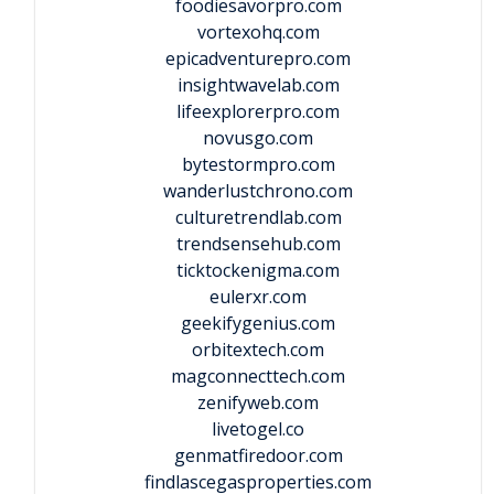
foodiesavorpro.com
vortexohq.com
epicadventurepro.com
insightwavelab.com
lifeexplorerpro.com
novusgo.com
bytestormpro.com
wanderlustchrono.com
culturetrendlab.com
trendsensehub.com
ticktockenigma.com
eulerxr.com
geekifygenius.com
orbitextech.com
magconnecttech.com
zenifyweb.com
livetogel.co
genmatfiredoor.com
findlascegasproperties.com