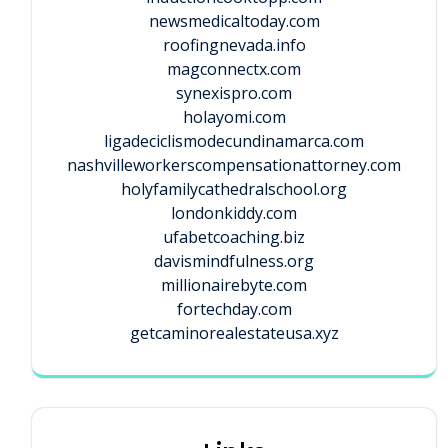
newsmedicaltoday.com
roofingnevada.info
magconnectx.com
synexispro.com
holayomi.com
ligadeciclismodecundinamarca.com
nashvilleworkerscompensationattorney.com
holyfamilycathedralschool.org
londonkiddy.com
ufabetcoaching.biz
davismindfulness.org
millionairebyte.com
fortechday.com
getcaminorealestateusa.xyz