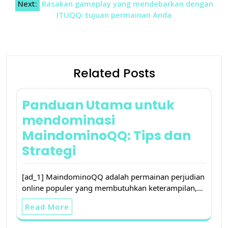
Next:
Rasakan gameplay yang mendebarkan dengan
ITUQQ: tujuan permainan Anda
Related Posts
Panduan Utama untuk
mendominasi
MaindominoQQ: Tips dan
Strategi
[ad_1] MaindominoQQ adalah permainan perjudian
online populer yang membutuhkan keterampilan,…
Read More