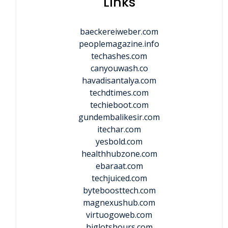
Links
baeckereiweber.com
peoplemagazine.info
techashes.com
canyouwash.co
havadisantalya.com
techdtimes.com
techieboot.com
gundembalikesir.com
itechar.com
yesbold.com
healthhubzone.com
ebaraat.com
techjuiced.com
byteboosttech.com
magnexushub.com
virtuogoweb.com
biglotshours.com