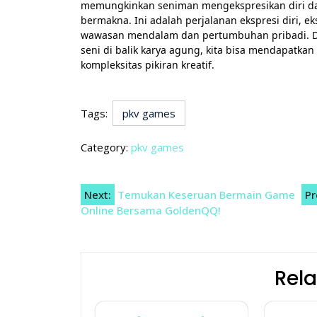
memungkinkan seniman mengekspresikan diri da
bermakna. Ini adalah perjalanan ekspresi diri, 
wawasan mendalam dan pertumbuhan pribadi. De
seni di balik karya agung, kita bisa mendapatka
kompleksitas pikiran kreatif.
Tags:
pkv games
Category:
pkv games
Post
Next:
Temukan Keseruan Bermain Game
Pr
Online Bersama GoldenQQ!
navigation
Rela