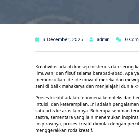
3 December, 2025
admin
0 Com
Kreativitas adalah konsep misterius dan sering 
ilmuwan, dan filsuf selama berabad-abad. Apa 
memunculkan ide-ide inovatif mereka dan mewujud
seni di balik mahakarya dan menjelajahi dunia k
Proses kreatif adalah fenomena kompleks dan ber
intuisi, dan keterampilan. Ini adalah pengalaman
satu artis ke artis lainnya. Beberapa seniman teri
sastra, sementara yang lain menemukan inspiras
inspirasinya, proses kreatif dimulai dengan per
menggerakkan roda kreatif.