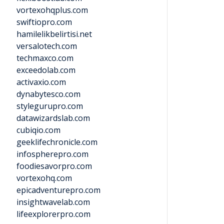
vortexohqplus.com
swiftiopro.com
hamilelikbelirtisi.net
versalotech.com
techmaxco.com
exceedolab.com
activaxio.com
dynabytesco.com
stylegurupro.com
datawizardslab.com
cubiqio.com
geeklifechronicle.com
infospherepro.com
foodiesavorpro.com
vortexohq.com
epicadventurepro.com
insightwavelab.com
lifeexplorerpro.com