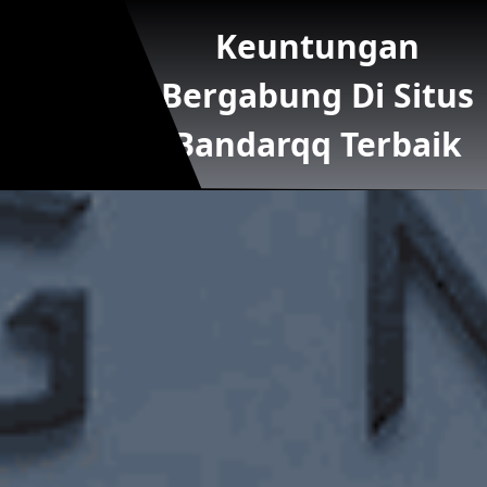
Skip
to
Keuntungan
content
Bergabung Di Situs
Bandarqq Terbaik