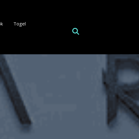
ok
Togel