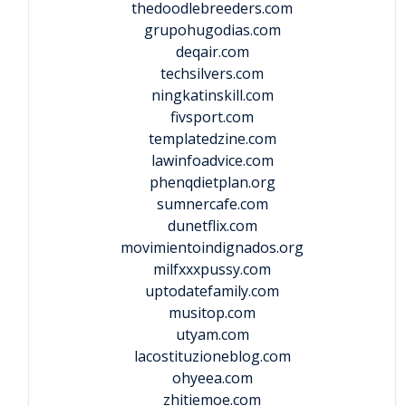
thedoodlebreeders.com
grupohugodias.com
deqair.com
techsilvers.com
ningkatinskill.com
fivsport.com
templatedzine.com
lawinfoadvice.com
phenqdietplan.org
sumnercafe.com
dunetflix.com
movimientoindignados.org
milfxxxpussy.com
uptodatefamily.com
musitop.com
utyam.com
lacostituzioneblog.com
ohyeea.com
zhitiemoe.com