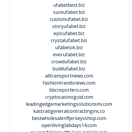
ufabetbest.biz
sureufabet.biz
customufabet.biz
storyufabet.biz
epicufabet.biz
crystalufabet.biz
ufabetok.biz
everufabet.biz
crowdufabet.biz
buildufabet.biz
alltransportnews.com
fashiontrandsnews.com
bbcreporters.com
cryptocasinoguid.com
leadingedgemarketingsolutionsmi.com
kastratigeneralcontractinginc.co
bestwholesalenfljerseysshop.com
openlivinglabdays14.com