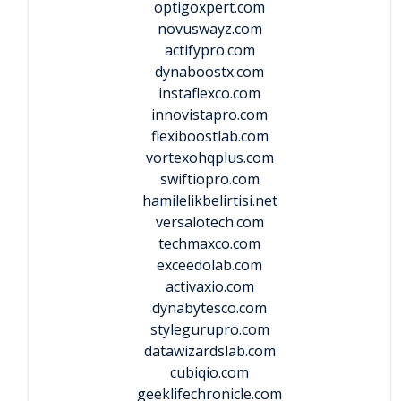
optigoxpert.com
novuswayz.com
actifypro.com
dynaboostx.com
instaflexco.com
innovistapro.com
flexiboostlab.com
vortexohqplus.com
swiftiopro.com
hamilelikbelirtisi.net
versalotech.com
techmaxco.com
exceedolab.com
activaxio.com
dynabytesco.com
stylegurupro.com
datawizardslab.com
cubiqio.com
geeklifechronicle.com