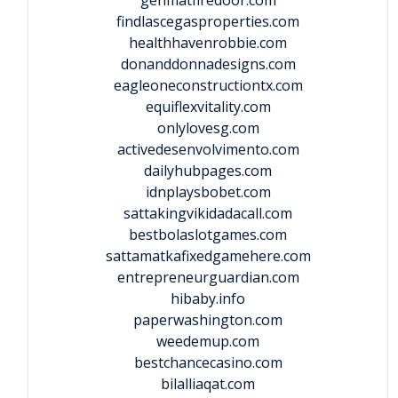
findlascegasproperties.com
healthhavenrobbie.com
donanddonnadesigns.com
eagleoneconstructiontx.com
equiflexvitality.com
onlylovesg.com
activedesenvolvimento.com
dailyhubpages.com
idnplaysbobet.com
sattakingvikidadacall.com
bestbolaslotgames.com
sattamatkafixedgamehere.com
entrepreneurguardian.com
hibaby.info
paperwashington.com
weedemup.com
bestchancecasino.com
bilalliaqat.com