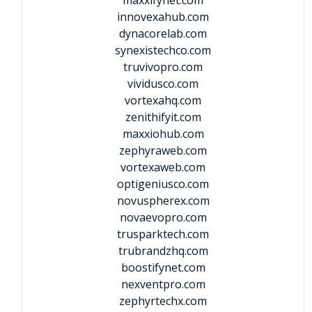
innovexahub.com
dynacorelab.com
synexistechco.com
truvivopro.com
vividusco.com
vortexahq.com
zenithifyit.com
maxxiohub.com
zephyraweb.com
vortexaweb.com
optigeniusco.com
novuspherex.com
novaevopro.com
trusparktech.com
trubrandzhq.com
boostifynet.com
nexventpro.com
zephyrtechx.com