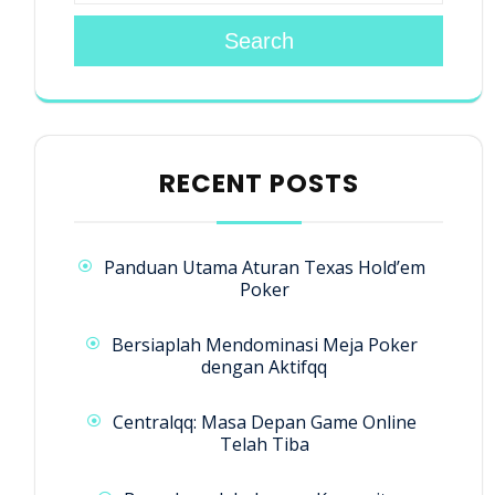
Search
RECENT POSTS
Panduan Utama Aturan Texas Hold’em
Poker
Bersiaplah Mendominasi Meja Poker
dengan Aktifqq
Centralqq: Masa Depan Game Online
Telah Tiba