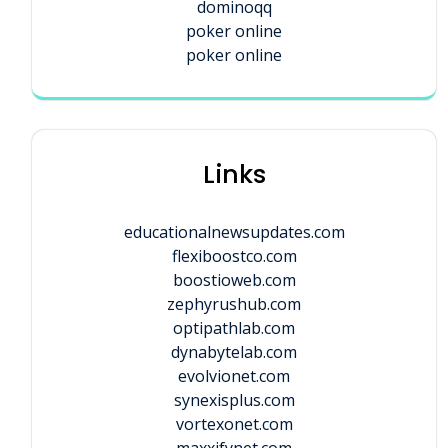
dominoqq
poker online
poker online
Links
educationalnewsupdates.com
flexiboostco.com
boostioweb.com
zephyrushub.com
optipathlab.com
dynabytelab.com
evolvionet.com
synexisplus.com
vortexonet.com
maxxifynet.com