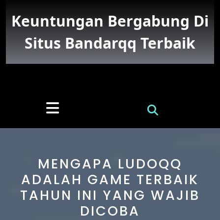
Skip
to
Keuntungan Bergabung Di
content
Situs Bandarqq Terbaik
Open
Button
MENGAPA LUDOQQ
ADALAH GAME TERBAIK
TAHUN INI YANG WAJIB
DICOBA