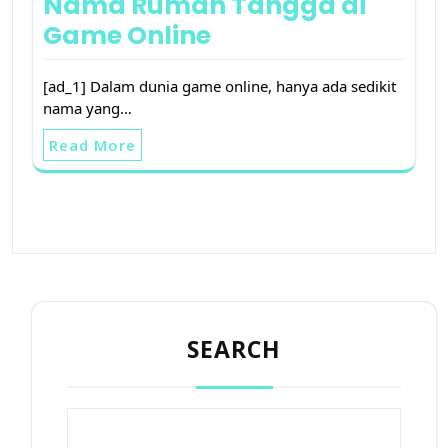
Nama Rumah Tangga di
Game Online
[ad_1] Dalam dunia game online, hanya ada sedikit
nama yang…
Read More
SEARCH