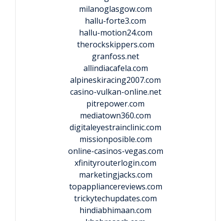
milanoglasgow.com
hallu-forte3.com
hallu-motion24.com
therockskippers.com
granfoss.net
allindiacafela.com
alpineskiracing2007.com
casino-vulkan-online.net
pitrepower.com
mediatown360.com
digitaleyestrainclinic.com
missionposible.com
online-casinos-vegas.com
xfinityrouterlogin.com
marketingjacks.com
topappliancereviews.com
trickytechupdates.com
hindiabhimaan.com