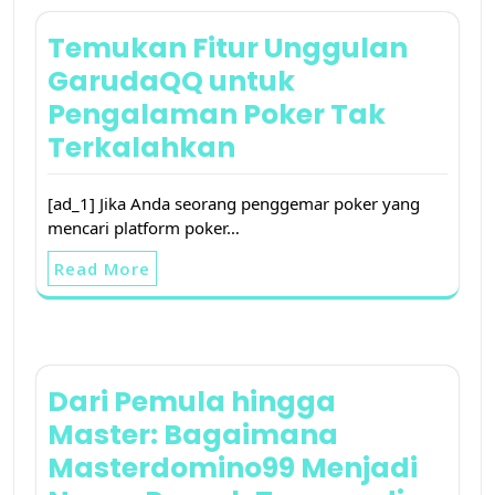
Temukan Fitur Unggulan
GarudaQQ untuk
Pengalaman Poker Tak
Terkalahkan
[ad_1] Jika Anda seorang penggemar poker yang
mencari platform poker…
Read More
Dari Pemula hingga
Master: Bagaimana
Masterdomino99 Menjadi