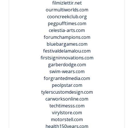
filmizlettir.net
ourmultiworlds.com
cooncreekclub.org
pegpufftimes.com
celestia-arts.com
forumchampions.com
bluebargames.com
festivaldelamalou.com
firstsigninnovations.com
garberdodge.com
swim-wears.com
forgrantedmedia.com
peolpstar.com
tylerscustomdesign.com
carworksonline.com
techtimesss.com
virylstore.com
motorstell.com
health150years.com