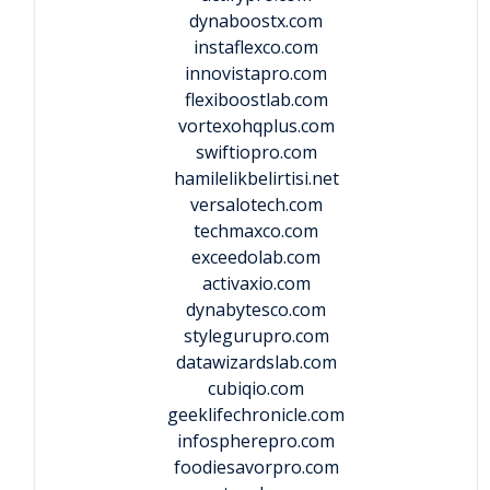
dynaboostx.com
instaflexco.com
innovistapro.com
flexiboostlab.com
vortexohqplus.com
swiftiopro.com
hamilelikbelirtisi.net
versalotech.com
techmaxco.com
exceedolab.com
activaxio.com
dynabytesco.com
stylegurupro.com
datawizardslab.com
cubiqio.com
geeklifechronicle.com
infospherepro.com
foodiesavorpro.com