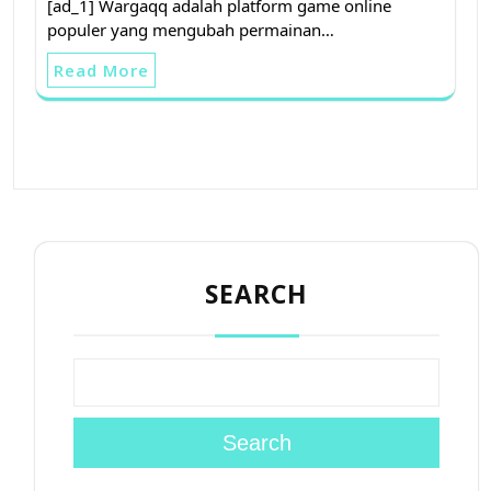
[ad_1] Wargaqq adalah platform game online
populer yang mengubah permainan…
Read More
SEARCH
Search