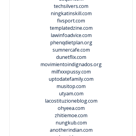
techsilvers.com
ningkatinskill.com
fivsport.com
templatedzine.com
lawinfoadvice.com
phenqdietplan.org
sumnercafe.com
dunetflix.com
movimientoindignados.org
milfxxxpussy.com
uptodatefamily.com
musitop.com
utyam.com
lacostituzioneblog.com
ohyeea.com
zhitiemoe.com
nungkub.com
anotherindian.com