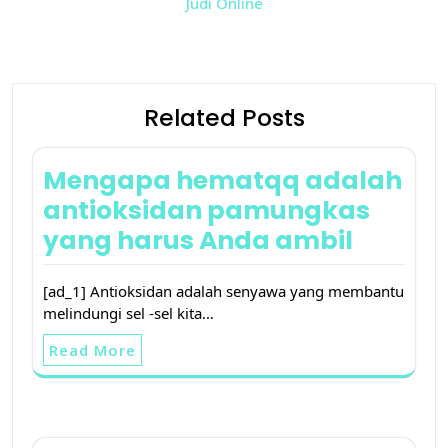
Judi Online
Related Posts
Mengapa hematqq adalah
antioksidan pamungkas
yang harus Anda ambil
[ad_1] Antioksidan adalah senyawa yang membantu
melindungi sel -sel kita…
Read More