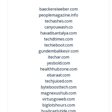
baeckereiweber.com
peoplemagazine.info
techashes.com
canyouwash.co
havadisantalya.com
techdtimes.com
techieboot.com
gundembalikesir.com
itechar.com
yesbold.com
healthhubzone.com
ebaraat.com
techjuiced.com
byteboosttech.com
magnexushub.com
virtuogoweb.com
biglotshours.com
buyliraglutide.com