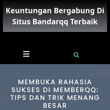
Skip
to
Keuntungan Bergabung Di
content
Situs Bandarqq Terbaik
Open
Button
MEMBUKA RAHASIA
SUKSES DI MEMBERQQ:
TIPS DAN TRIK MENANG
BESAR