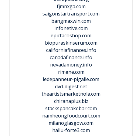
fjmnxga.com
saigonstartransport.com
bangmaxwin.com
infonetive.com
epictacoshop.com
biopuraskinserum.com
californiafinances.info
canadafinance.info
nevadamoney.info
rimene.com
ledepanneur-pigalle.com
dvd-digest.net
theartistsmarketnola.com
chiranaplus.biz
stackspancakebar.com
namheongfoodcourt.com
milanoglasgow.com
hallu-forte3.com