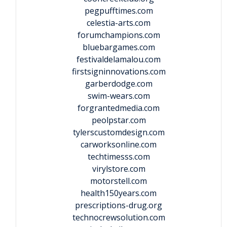
pegpufftimes.com
celestia-arts.com
forumchampions.com
bluebargames.com
festivaldelamalou.com
firstsigninnovations.com
garberdodge.com
swim-wears.com
forgrantedmedia.com
peolpstar.com
tylerscustomdesign.com
carworksonline.com
techtimesss.com
virylstore.com
motorstell.com
health150years.com
prescriptions-drug.org
technocrewsolution.com