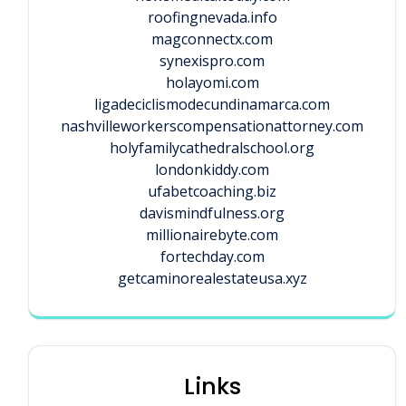
roofingnevada.info
magconnectx.com
synexispro.com
holayomi.com
ligadeciclismodecundinamarca.com
nashvilleworkerscompensationattorney.com
holyfamilycathedralschool.org
londonkiddy.com
ufabetcoaching.biz
davismindfulness.org
millionairebyte.com
fortechday.com
getcaminorealestateusa.xyz
Links