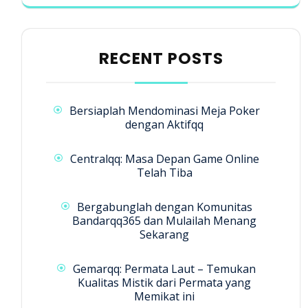
RECENT POSTS
Bersiaplah Mendominasi Meja Poker
dengan Aktifqq
Centralqq: Masa Depan Game Online
Telah Tiba
Bergabunglah dengan Komunitas
Bandarqq365 dan Mulailah Menang
Sekarang
Gemarqq: Permata Laut – Temukan
Kualitas Mistik dari Permata yang
Memikat ini