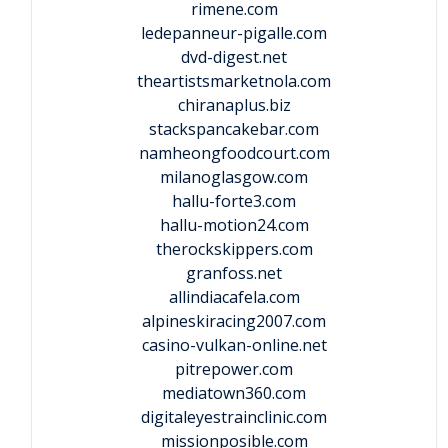
rimene.com
ledepanneur-pigalle.com
dvd-digest.net
theartistsmarketnola.com
chiranaplus.biz
stackspancakebar.com
namheongfoodcourt.com
milanoglasgow.com
hallu-forte3.com
hallu-motion24.com
therockskippers.com
granfoss.net
allindiacafela.com
alpineskiracing2007.com
casino-vulkan-online.net
pitrepower.com
mediatown360.com
digitaleyestrainclinic.com
missionposible.com