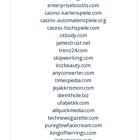
enterpriseboosts.com
casino-kartenspiele.com
casino-automatenspiele.org
casino-tischspiele.com
otbody.com
jamestrust.net
trenz24.com
skipworking.com
loizbeauty.com
anyconverter.com
timespedia.com
jejakkrismon.com
diemthole.biz
ufabetkk.com
allquickmedia.com
technewsgazette.com
pureglowfacecream.com
kingofherrings.com