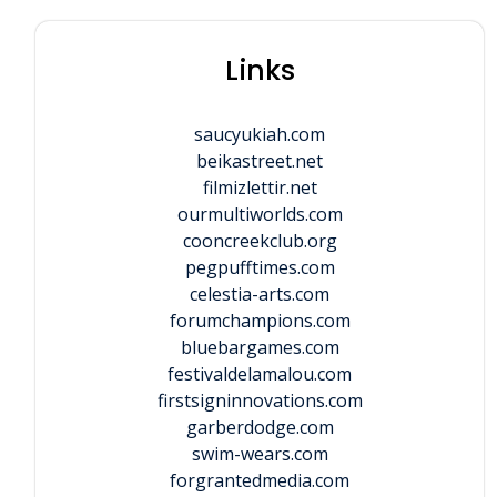
Links
saucyukiah.com
beikastreet.net
filmizlettir.net
ourmultiworlds.com
cooncreekclub.org
pegpufftimes.com
celestia-arts.com
forumchampions.com
bluebargames.com
festivaldelamalou.com
firstsigninnovations.com
garberdodge.com
swim-wears.com
forgrantedmedia.com