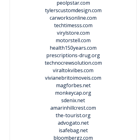
peolpstar.com
tylerscustomdesign.com
carworksonline.com
techtimesss.com
virylstore.com
motorstell.com
health150years.com
prescriptions-drug.org
technocrewsolution.com
viraltokvibes.com
vivianebritoimoveis.com
magforbes.net
monkeycap.org
sdenix.net
amarinhillcrest.com
the-tourist.org
advogato.net
isafebag.net
bloombergz.com