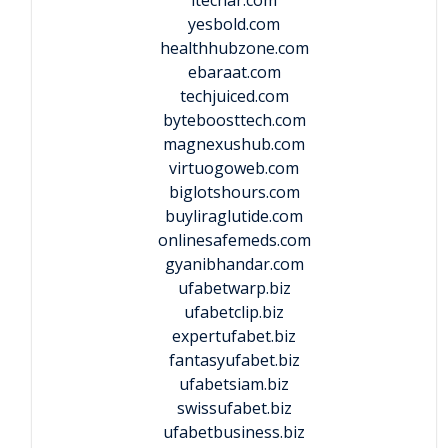
yesbold.com
healthhubzone.com
ebaraat.com
techjuiced.com
byteboosttech.com
magnexushub.com
virtuogoweb.com
biglotshours.com
buyliraglutide.com
onlinesafemeds.com
gyanibhandar.com
ufabetwarp.biz
ufabetclip.biz
expertufabet.biz
fantasyufabet.biz
ufabetsiam.biz
swissufabet.biz
ufabetbusiness.biz