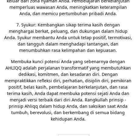
keluar dari zona nyaman Anda. Pembelajaran berkelanjutan
memperluas wawasan Anda, meningkatkan keterampilan
Anda, dan memicu pertumbuhan pribadi Anda.
7. Syukur: Kembangkan sikap terima kasih dengan
menghargai berkat, peluang, dan dukungan dalam hidup
Anda. Syukur membantu Anda untuk tetap positif, termotivasi,
dan tangguh dalam menghadapi tantangan, dan
menumbuhkan rasa kelimpahan dan kepuasan.
Membuka kunci potensi Anda yang sebenarnya dengan
AHLIQQ adalah perjalanan transformatif yang membutuhkan
dedikasi, komitmen, dan kesadaran diri. Dengan
mempraktikkan refleksi diri, perhatian, disiplin diri, pemikiran
positif, belas kasih, pembelajaran berkelanjutan, dan rasa
terima kasih, Anda dapat membuka potensi sejati Anda dan
menjadi versi terbaik dari diri Anda. Rangkullah prinsip -
prinsip Ahliqq dalam hidup Anda, dan saksikan saat Anda
tumbuh, berevolusi, dan berkembang di semua bidang
kehidupan Anda.