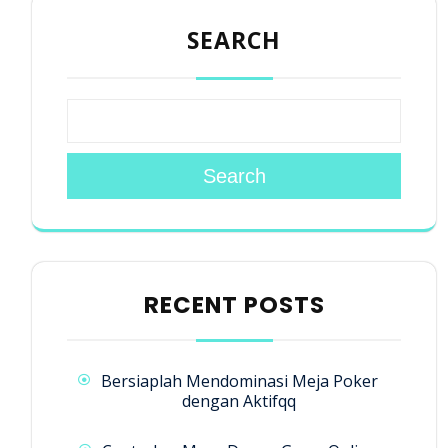
SEARCH
Search
RECENT POSTS
Bersiaplah Mendominasi Meja Poker
dengan Aktifqq