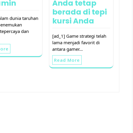
amin
Anda tetap
berada di tepi
alam dunia taruhan
kursi Anda
 menemukan
 tepercaya dan
[ad_1] Game strategi telah
lama menjadi favorit di
More
antara gamer…
Read More