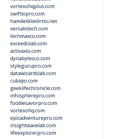
vortexohqplus.com
swiftiopro.com
hamilelikbelirtisi.net
versalotech.com
techmaxco.com
exceedolab.com
activaxio.com
dynabytesco.com
stylegurupro.com
datawizardslab.com
cubiqio.com
geeklifechronicle.com
infospherepro.com
foodiesavorpro.com
vortexohq.com
epicadventurepro.com
insightwavelab.com
lifeexplorerpro.com