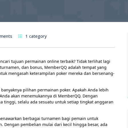
ments
1 category
ri tujuan permainan online terbaik? Tidak terlihat lagi
 turnamen, dan bonus, MemberQQ adalah tempat yang
 untuk mengasah keterampilan poker mereka dan bersenang-
 banyaknya pilihan permainan poker. Apakah Anda lebih
nya, Anda akan menemukannya di MemberQQ. Dengan
a tinggi, selalu ada sesuatu untuk setiap tingkat anggaran
menawarkan berbagai turnamen bagi pemain untuk
. Dengan pembelian mulai dari kecil hingga besar, ada