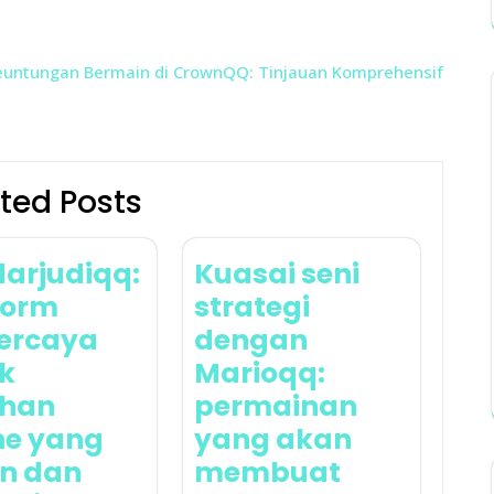
untungan Bermain di CrownQQ: Tinjauan Komprehensif
ted Posts
arjudiqq:
Kuasai seni
form
strategi
ercaya
dengan
k
Marioqq:
uhan
permainan
ne yang
yang akan
n dan
membuat