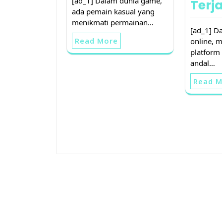
[ad_1] Dalam dunia game,
Terj
ada pemain kasual yang
menikmati permainan…
[ad_1] D
Read More
online,
platform
andal…
Read 