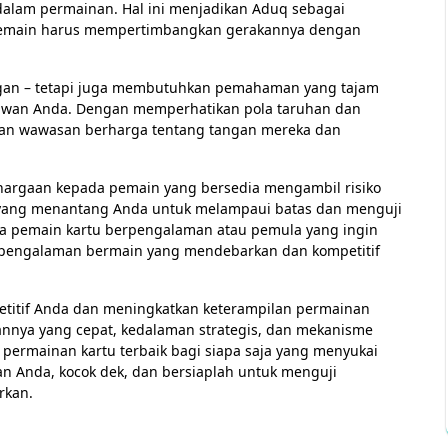
alam permainan. Hal ini menjadikan Aduq sebagai
 pemain harus mempertimbangkan gerakannya dengan
gan – tetapi juga membutuhkan pemahaman yang tajam
wan Anda. Dengan memperhatikan pola taruhan dan
an wawasan berharga tentang tangan mereka dan
argaan kepada pemain yang bersedia mengambil risiko
an yang menantang Anda untuk melampaui batas dan menguji
da pemain kartu berpengalaman atau pemula yang ingin
pengalaman bermain yang mendebarkan dan kompetitif
mpetitif Anda dan meningkatkan keterampilan permainan
annya yang cepat, kedalaman strategis, dan mekanisme
permainan kartu terbaik bagi siapa saja yang menyukai
 Anda, kocok dek, dan bersiaplah untuk menguji
rkan.