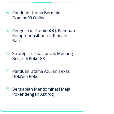
Panduan Utama Bermain
Domino99 Online
Pengertian DominoQQ: Panduan
Komprehensif untuk Pemain
Baru
Strategi Teratas untuk Menang
Besar di Poker88
Panduan Utama Aturan Texas
Hold’em Poker
Bersiaplah Mendominasi Meja
Poker dengan Aktifqq