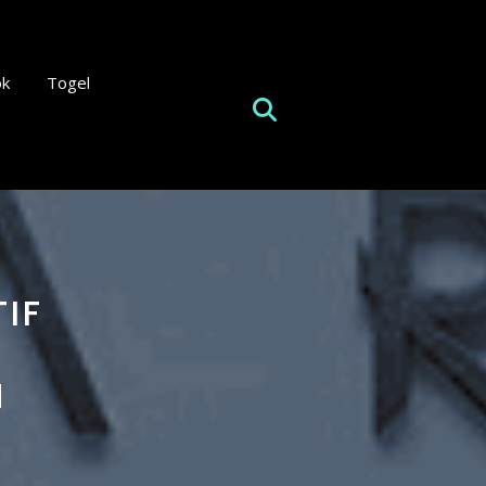
ok
Togel
IF
N