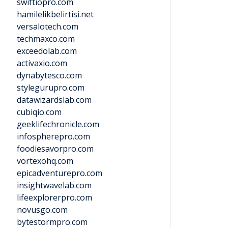
swiftiopro.com
hamilelikbelirtisi.net
versalotech.com
techmaxco.com
exceedolab.com
activaxio.com
dynabytesco.com
stylegurupro.com
datawizardslab.com
cubiqio.com
geeklifechronicle.com
infospherepro.com
foodiesavorpro.com
vortexohq.com
epicadventurepro.com
insightwavelab.com
lifeexplorerpro.com
novusgo.com
bytestormpro.com