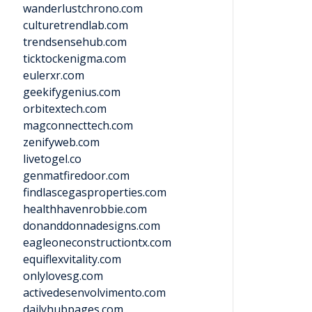
wanderlustchrono.com
culturetrendlab.com
trendsensehub.com
ticktockenigma.com
eulerxr.com
geekifygenius.com
orbitextech.com
magconnecttech.com
zenifyweb.com
livetogel.co
genmatfiredoor.com
findlascegasproperties.com
healthhavenrobbie.com
donanddonnadesigns.com
eagleoneconstructiontx.com
equiflexvitality.com
onlylovesg.com
activedesenvolvimento.com
dailyhubpages.com