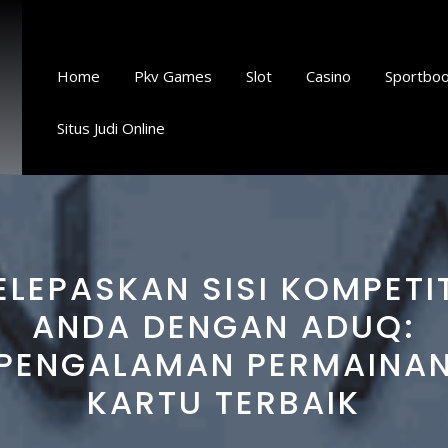
Home
Pkv Games
Slot
Casino
Sportbo
Situs Judi Online
ELEPASKAN SISI KOMPETIT
ANDA DENGAN ADUQ:
PENGALAMAN PERMAINA
KARTU TERBAIK