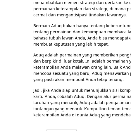
menambahkan elemen strategi dan gertakan ke d
permainan keterampilan dan strategi, di mana
cermat dan mengantisipasi tindakan lawannya.
Bermain Aduq bukan hanya tentang keberuntun
tentang permainan dan kemampuan membaca la
bahasa tubuh lawan Anda, Anda bisa mendapatk
membuat keputusan yang lebih tepat.
Aduq adalah permainan yang memberikan pengh
dan berpikir di luar kotak. Ini adalah permain
keterampilan Anda melawan orang lain. Baik An
mencoba sesuatu yang baru, Aduq menawarkan 
yang pasti akan membuat Anda tetap tenang.
Jadi, jika Anda siap untuk menunjukkan sisi ko
kartu Anda, cobalah Aduq. Dengan alur permain
taruhan yang menarik, Aduq adalah pengalaman 
tantangan yang menarik. Kumpulkan teman-teman
keterampilan Anda di dunia Aduq yang mendeba