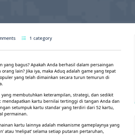
mments
1 category
n yang bagus? Apakah Anda berhasil dalam persaingan
rang lain? Jika iya, maka Aduq adalah game yang tepat
puler yang telah dimainkan secara turun temurun di
a.
yang membutuhkan keterampilan, strategi, dan sedikit
 mendapatkan kartu bernilai tertinggi di tangan Anda dan
gan setumpuk kartu standar yang terdiri dari 52 kartu,
al permainan.
ainan kartu lainnya adalah mekanisme gameplaynya yang
’ atau ‘melipat’ selama setiap putaran pertaruhan,