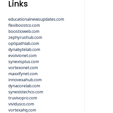
Links
educationalnewsupdates.com
flexiboostco.com
boostioweb.com
zephyrushub.com
optipathlab.com
dynabytelab.com
evolvionet.com
synexisplus.com
vortexonet.com
maxxifynet.com
innovexahub.com
dynacorelab.com
synexistechco.com
truvivopro.com
vividusco.com
vortexahq.com