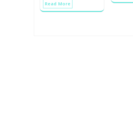
Read More