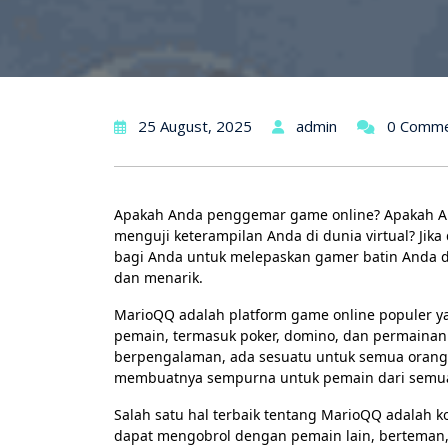
25 August, 2025
admin
0 Comm
Apakah Anda penggemar game online? Apakah An
menguji keterampilan Anda di dunia virtual? Ji
bagi Anda untuk melepaskan gamer batin Anda
dan menarik.
MarioQQ adalah platform game online populer 
pemain, termasuk poker, domino, dan permainan 
berpengalaman, ada sesuatu untuk semua orang 
membuatnya sempurna untuk pemain dari semua 
Salah satu hal terbaik tentang MarioQQ adalah 
dapat mengobrol dengan pemain lain, berteman