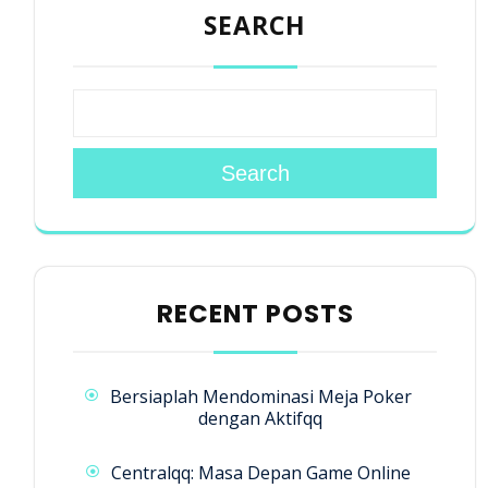
SEARCH
Search
RECENT POSTS
Bersiaplah Mendominasi Meja Poker
dengan Aktifqq
Centralqq: Masa Depan Game Online