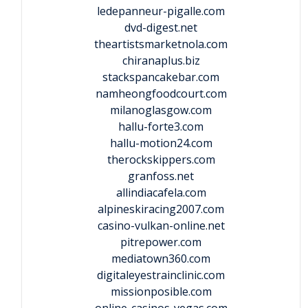
ledepanneur-pigalle.com
dvd-digest.net
theartistsmarketnola.com
chiranaplus.biz
stackspancakebar.com
namheongfoodcourt.com
milanoglasgow.com
hallu-forte3.com
hallu-motion24.com
therockskippers.com
granfoss.net
allindiacafela.com
alpineskiracing2007.com
casino-vulkan-online.net
pitrepower.com
mediatown360.com
digitaleyestrainclinic.com
missionposible.com
online-casinos-vegas.com