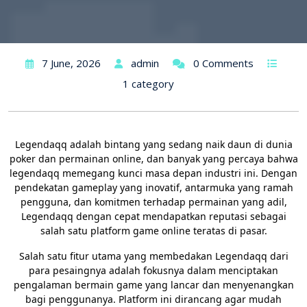
7 June, 2026
admin
0 Comments
1 category
Legendaqq adalah bintang yang sedang naik daun di dunia
poker dan permainan online, dan banyak yang percaya bahwa
legendaqq memegang kunci masa depan industri ini. Dengan
pendekatan gameplay yang inovatif, antarmuka yang ramah
pengguna, dan komitmen terhadap permainan yang adil,
Legendaqq dengan cepat mendapatkan reputasi sebagai
salah satu platform game online teratas di pasar.
Salah satu fitur utama yang membedakan Legendaqq dari
para pesaingnya adalah fokusnya dalam menciptakan
pengalaman bermain game yang lancar dan menyenangkan
bagi penggunanya. Platform ini dirancang agar mudah