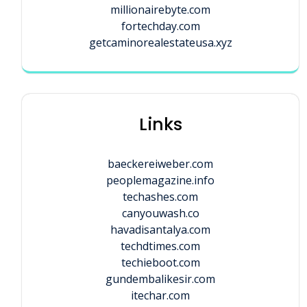
millionairebyte.com
fortechday.com
getcaminorealestateusa.xyz
Links
baeckereiweber.com
peoplemagazine.info
techashes.com
canyouwash.co
havadisantalya.com
techdtimes.com
techieboot.com
gundembalikesir.com
itechar.com