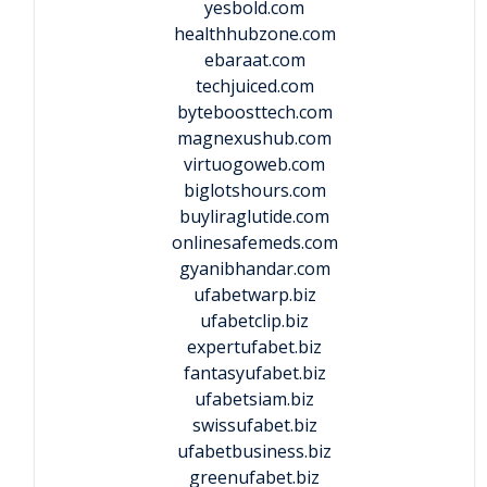
yesbold.com
healthhubzone.com
ebaraat.com
techjuiced.com
byteboosttech.com
magnexushub.com
virtuogoweb.com
biglotshours.com
buyliraglutide.com
onlinesafemeds.com
gyanibhandar.com
ufabetwarp.biz
ufabetclip.biz
expertufabet.biz
fantasyufabet.biz
ufabetsiam.biz
swissufabet.biz
ufabetbusiness.biz
greenufabet.biz