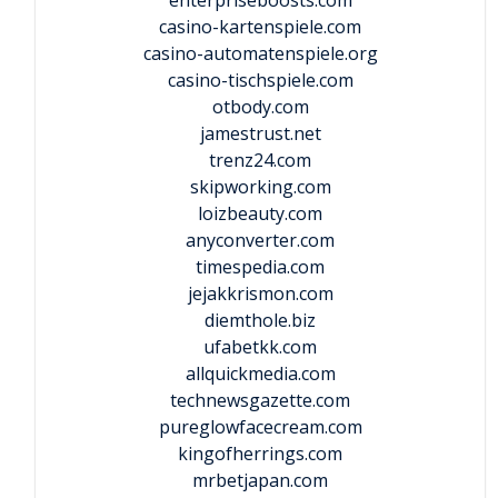
casino-kartenspiele.com
casino-automatenspiele.org
casino-tischspiele.com
otbody.com
jamestrust.net
trenz24.com
skipworking.com
loizbeauty.com
anyconverter.com
timespedia.com
jejakkrismon.com
diemthole.biz
ufabetkk.com
allquickmedia.com
technewsgazette.com
pureglowfacecream.com
kingofherrings.com
mrbetjapan.com