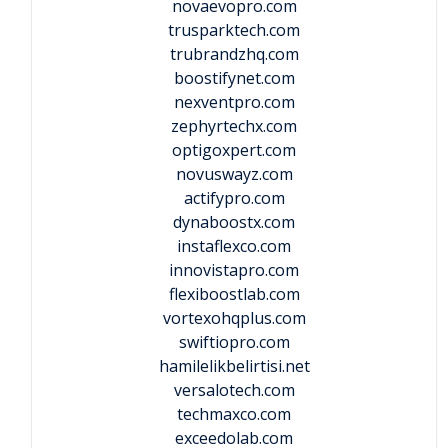
novaevopro.com
trusparktech.com
trubrandzhq.com
boostifynet.com
nexventpro.com
zephyrtechx.com
optigoxpert.com
novuswayz.com
actifypro.com
dynaboostx.com
instaflexco.com
innovistapro.com
flexiboostlab.com
vortexohqplus.com
swiftiopro.com
hamilelikbelirtisi.net
versalotech.com
techmaxco.com
exceedolab.com