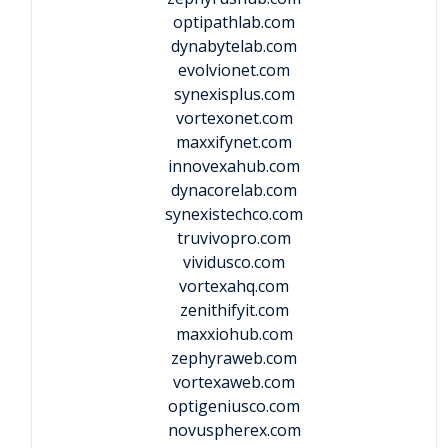
optipathlab.com
dynabytelab.com
evolvionet.com
synexisplus.com
vortexonet.com
maxxifynet.com
innovexahub.com
dynacorelab.com
synexistechco.com
truvivopro.com
vividusco.com
vortexahq.com
zenithifyit.com
maxxiohub.com
zephyraweb.com
vortexaweb.com
optigeniusco.com
novuspherex.com