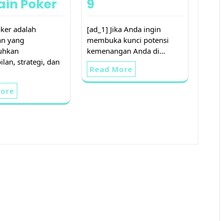
in Poker
9
oker adalah
[ad_1] Jika Anda ingin
an yang
membuka kunci potensi
uhkan
kemenangan Anda di…
lan, strategi, dan
Read More
More