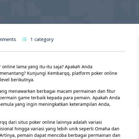
mments
1 category
nline lama yang itu-itu saja? Apakah Anda
enantang? Kunjungi Kembarqq, platform poker online
evel berikutnya.
 yang menawarkan berbagai macam permainan dan fitur
ermain game terbaik kepada para pemain. Apakah Anda
pemula yang ingin meningkatkan keterampilan Anda,
 dari situs poker online lainnya adalah variasi
isional hingga variasi yang lebih unik seperti Omaha dan
 Artinya, pemain dapat mencoba berbagai permainan dan