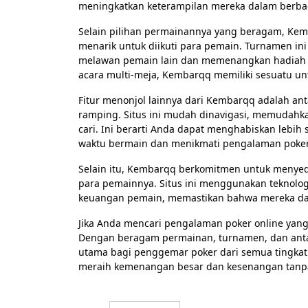
meningkatkan keterampilan mereka dalam berbag
Selain pilihan permainannya yang beragam, Ke
menarik untuk diikuti para pemain. Turnamen ini
melawan pemain lain dan memenangkan hadiah be
acara multi-meja, Kembarqq memiliki sesuatu u
Fitur menonjol lainnya dari Kembarqq adalah 
ramping. Situs ini mudah dinavigasi, memudah
cari. Ini berarti Anda dapat menghabiskan lebih
waktu bermain dan menikmati pengalaman poker 
Selain itu, Kembarqq berkomitmen untuk menye
para pemainnya. Situs ini menggunakan teknologi
keuangan pemain, memastikan bahwa mereka da
Jika Anda mencari pengalaman poker online yan
Dengan beragam permainan, turnamen, dan ant
utama bagi penggemar poker dari semua tingkat k
meraih kemenangan besar dan kesenangan tanpa