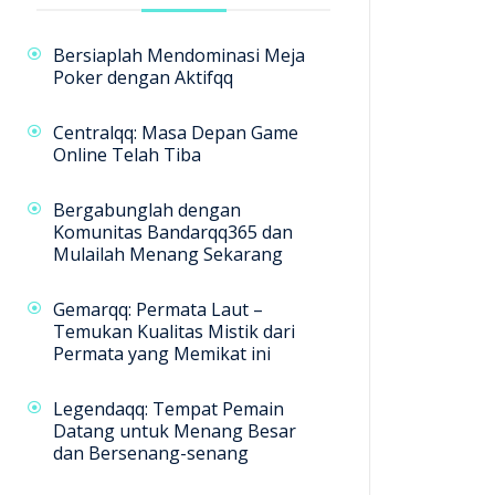
Bersiaplah Mendominasi Meja
Poker dengan Aktifqq
Centralqq: Masa Depan Game
Online Telah Tiba
Bergabunglah dengan
Komunitas Bandarqq365 dan
Mulailah Menang Sekarang
Gemarqq: Permata Laut –
Temukan Kualitas Mistik dari
Permata yang Memikat ini
Legendaqq: Tempat Pemain
Datang untuk Menang Besar
dan Bersenang-senang