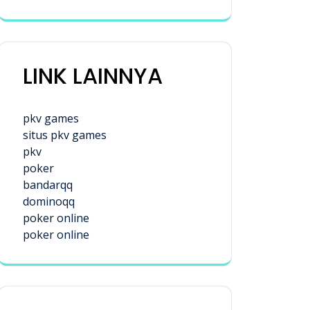
LINK LAINNYA
pkv games
situs pkv games
pkv
poker
bandarqq
dominoqq
poker online
poker online