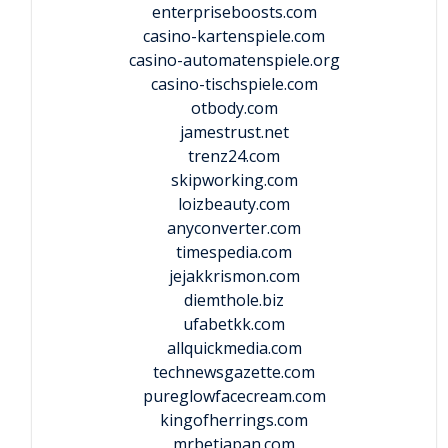
enterpriseboosts.com
casino-kartenspiele.com
casino-automatenspiele.org
casino-tischspiele.com
otbody.com
jamestrust.net
trenz24.com
skipworking.com
loizbeauty.com
anyconverter.com
timespedia.com
jejakkrismon.com
diemthole.biz
ufabetkk.com
allquickmedia.com
technewsgazette.com
pureglowfacecream.com
kingofherrings.com
mrbetjapan.com