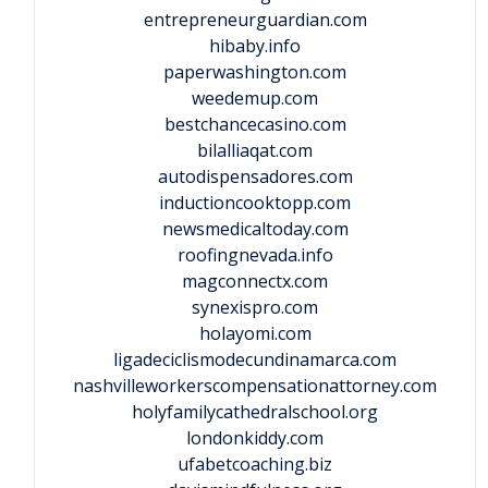
entrepreneurguardian.com
hibaby.info
paperwashington.com
weedemup.com
bestchancecasino.com
bilalliaqat.com
autodispensadores.com
inductioncooktopp.com
newsmedicaltoday.com
roofingnevada.info
magconnectx.com
synexispro.com
holayomi.com
ligadeciclismodecundinamarca.com
nashvilleworkerscompensationattorney.com
holyfamilycathedralschool.org
londonkiddy.com
ufabetcoaching.biz