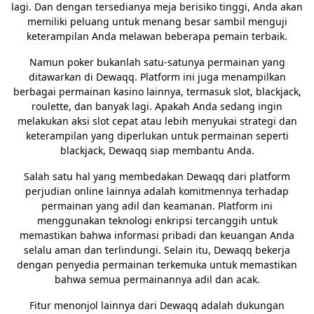
lagi. Dan dengan tersedianya meja berisiko tinggi, Anda akan
memiliki peluang untuk menang besar sambil menguji
keterampilan Anda melawan beberapa pemain terbaik.
Namun poker bukanlah satu-satunya permainan yang
ditawarkan di Dewaqq. Platform ini juga menampilkan
berbagai permainan kasino lainnya, termasuk slot, blackjack,
roulette, dan banyak lagi. Apakah Anda sedang ingin
melakukan aksi slot cepat atau lebih menyukai strategi dan
keterampilan yang diperlukan untuk permainan seperti
blackjack, Dewaqq siap membantu Anda.
Salah satu hal yang membedakan Dewaqq dari platform
perjudian online lainnya adalah komitmennya terhadap
permainan yang adil dan keamanan. Platform ini
menggunakan teknologi enkripsi tercanggih untuk
memastikan bahwa informasi pribadi dan keuangan Anda
selalu aman dan terlindungi. Selain itu, Dewaqq bekerja
dengan penyedia permainan terkemuka untuk memastikan
bahwa semua permainannya adil dan acak.
Fitur menonjol lainnya dari Dewaqq adalah dukungan