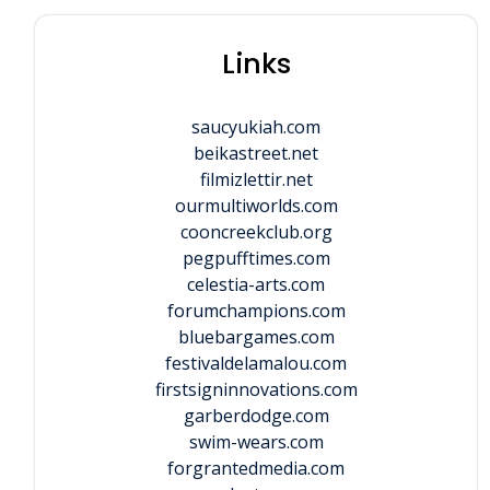
Links
saucyukiah.com
beikastreet.net
filmizlettir.net
ourmultiworlds.com
cooncreekclub.org
pegpufftimes.com
celestia-arts.com
forumchampions.com
bluebargames.com
festivaldelamalou.com
firstsigninnovations.com
garberdodge.com
swim-wears.com
forgrantedmedia.com