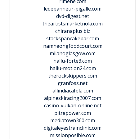
rimene.com
ledepanneur-pigalle.com
dvd-digest.net
theartistsmarketnola.com
chiranaplus.biz
stackspancakebar.com
namheongfoodcourt.com
milanoglasgow.com
hallu-forte3.com
hallu-motion24.com
therockskippers.com
granfoss.net
allindiacafela.com
alpineskiracing2007.com
casino-vulkan-online.net
pitrepower.com
mediatown360.com
digitaleyestrainclinic.com
missionposible.com