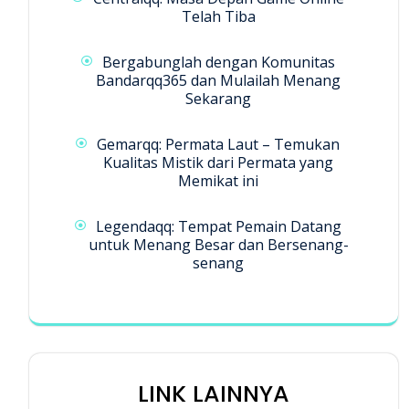
Telah Tiba
Bergabunglah dengan Komunitas
Bandarqq365 dan Mulailah Menang
Sekarang
Gemarqq: Permata Laut – Temukan
Kualitas Mistik dari Permata yang
Memikat ini
Legendaqq: Tempat Pemain Datang
untuk Menang Besar dan Bersenang-
senang
LINK LAINNYA