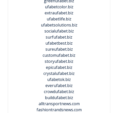
greenufabet.biz
ufabetcolor.biz
extraufabet.biz
ufabetlife.biz
ufabetsolutions.biz
socialufabet.biz
surfufabet.biz
ufabetbest.biz
sureufabet.biz
customufabet.biz
storyufabet.biz
epicufabet.biz
crystalufabet.biz
ufabetok.biz
everufabet.biz
crowdufabet.biz
buildufabet.biz
alltransportnews.com
fashiontrandsnews.com