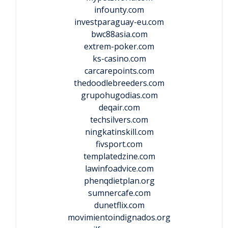
infounty.com
investparaguay-eu.com
bwc88asia.com
extrem-poker.com
ks-casino.com
carcarepoints.com
thedoodlebreeders.com
grupohugodias.com
deqair.com
techsilvers.com
ningkatinskill.com
fivsport.com
templatedzine.com
lawinfoadvice.com
phenqdietplan.org
sumnercafe.com
dunetflix.com
movimientoindignados.org