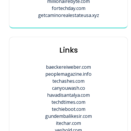
millionairebyte.com
fortechday.com
getcaminorealestateusa.xyz
Links
baeckereiweber.com
peoplemagazine.info
techashes.com
canyouwash.co
havadisantalya.com
techdtimes.com
techieboot.com
gundembalikesir.com
itechar.com
yesbold.com