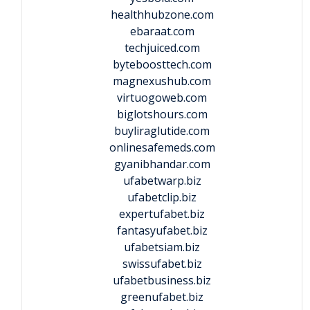
healthhubzone.com
ebaraat.com
techjuiced.com
byteboosttech.com
magnexushub.com
virtuogoweb.com
biglotshours.com
buyliraglutide.com
onlinesafemeds.com
gyanibhandar.com
ufabetwarp.biz
ufabetclip.biz
expertufabet.biz
fantasyufabet.biz
ufabetsiam.biz
swissufabet.biz
ufabetbusiness.biz
greenufabet.biz