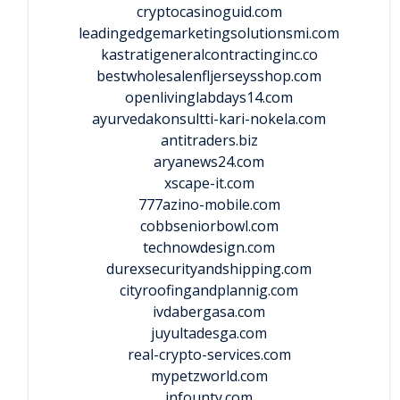
cryptocasinoguid.com
leadingedgemarketingsolutionsmi.com
kastratigeneralcontractinginc.co
bestwholesalenfljerseysshop.com
openlivinglabdays14.com
ayurvedakonsultti-kari-nokela.com
antitraders.biz
aryanews24.com
xscape-it.com
777azino-mobile.com
cobbseniorbowl.com
technowdesign.com
durexsecurityandshipping.com
cityroofingandplannig.com
ivdabergasa.com
juyultadesga.com
real-crypto-services.com
mypetzworld.com
infounty.com