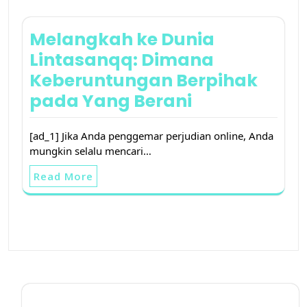
Melangkah ke Dunia
Lintasanqq: Dimana
Keberuntungan Berpihak
pada Yang Berani
[ad_1] Jika Anda penggemar perjudian online, Anda
mungkin selalu mencari…
Read More