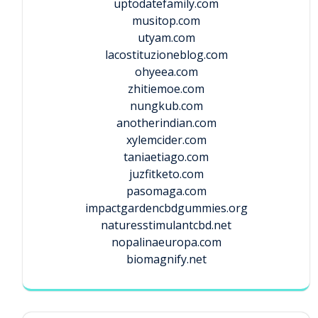
uptodatefamily.com
musitop.com
utyam.com
lacostituzioneblog.com
ohyeea.com
zhitiemoe.com
nungkub.com
anotherindian.com
xylemcider.com
taniaetiago.com
juzfitketo.com
pasomaga.com
impactgardencbdgummies.org
naturesstimulantcbd.net
nopalinaeuropa.com
biomagnify.net