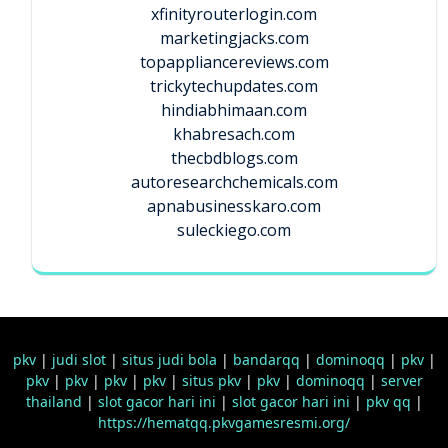
xfinityrouterlogin.com
marketingjacks.com
topappliancereviews.com
trickytechupdates.com
hindiabhimaan.com
khabresach.com
thecbdblogs.com
autoresearchchemicals.com
apnabusinesskaro.com
suleckiego.com
pkv
|
judi slot
|
situs judi bola
|
bandarqq
|
dominoqq
|
pkv
|
pkv
|
pkv
|
pkv
|
pkv
|
situs pkv
|
pkv
|
dominoqq
|
server
thailand
|
slot gacor hari ini
|
slot gacor hari ini
|
pkv qq
|
https://hematqq.pkvgamesresmi.org/