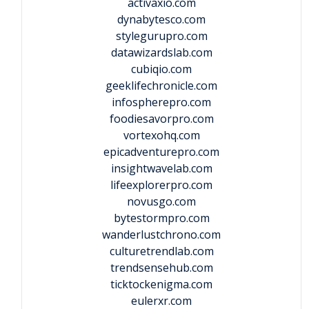
activaxio.com
dynabytesco.com
stylegurupro.com
datawizardslab.com
cubiqio.com
geeklifechronicle.com
infospherepro.com
foodiesavorpro.com
vortexohq.com
epicadventurepro.com
insightwavelab.com
lifeexplorerpro.com
novusgo.com
bytestormpro.com
wanderlustchrono.com
culturetrendlab.com
trendsensehub.com
ticktockenigma.com
eulerxr.com