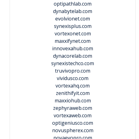
optipathlab.com
dynabytelab.com
evolvionet.com
synexisplus.com
vortexonet.com
maxxifynet.com
innovexahub.com
dynacorelab.com
synexistechco.com
truvivopro.com
vividusco.com
vortexahq.com
zenithifyit.com
maxxiohub.com
zephyraweb.com
vortexaweb.com
optigeniusco.com
novuspherex.com
novaevopro.com