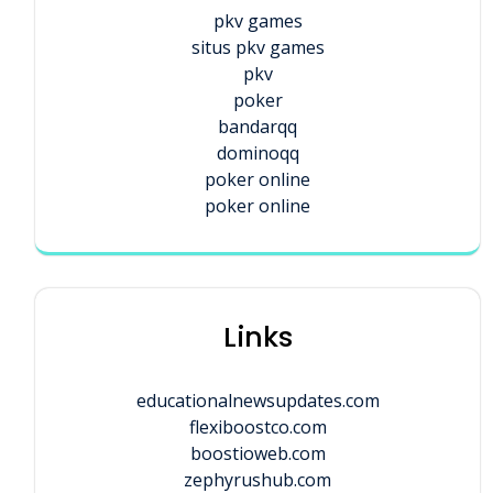
pkv games
situs pkv games
pkv
poker
bandarqq
dominoqq
poker online
poker online
Links
educationalnewsupdates.com
flexiboostco.com
boostioweb.com
zephyrushub.com