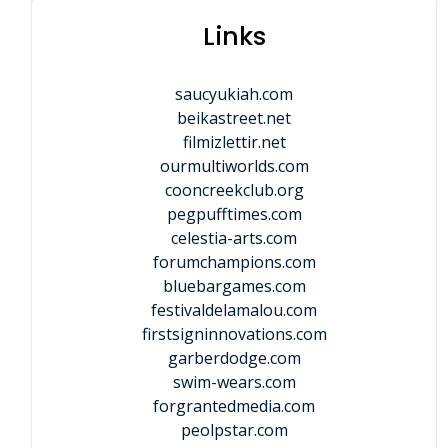
Links
saucyukiah.com
beikastreet.net
filmizlettir.net
ourmultiworlds.com
cooncreekclub.org
pegpufftimes.com
celestia-arts.com
forumchampions.com
bluebargames.com
festivaldelamalou.com
firstsigninnovations.com
garberdodge.com
swim-wears.com
forgrantedmedia.com
peolpstar.com