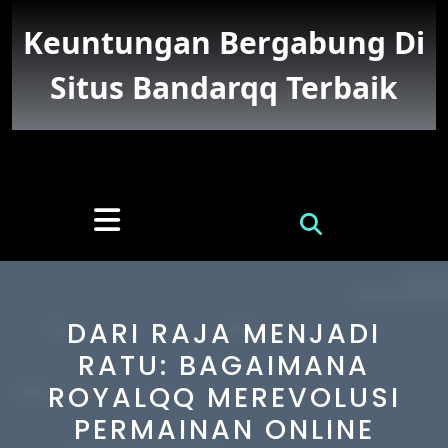
Skip
to
Keuntungan Bergabung Di
content
Situs Bandarqq Terbaik
Open
Button
DARI RAJA MENJADI
RATU: BAGAIMANA
ROYALQQ MEREVOLUSI
PERMAINAN ONLINE