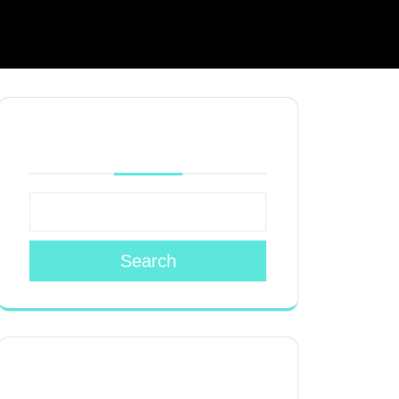
SEARCH
Search
RECENT POSTS