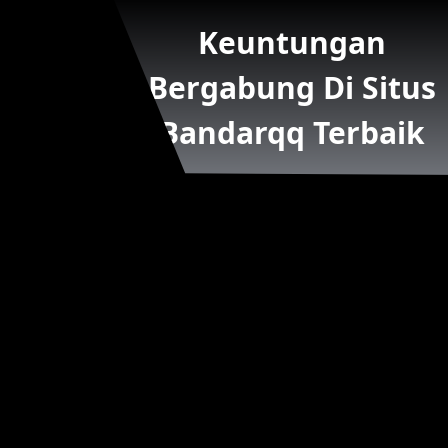
Skip
to
Keuntungan
content
Bergabung Di Situs
Bandarqq Terbaik