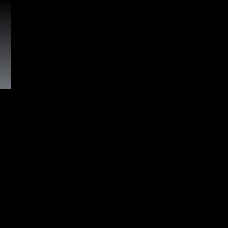
Home
Pkv Games
Slot
Casino
Sportbo
Situs Judi Online
DARI PEMULA KE PRO:
BAGAIMANA ELANGQQ
MENGUBAH PERMAINAN
UNTUK GAMER ONLINE