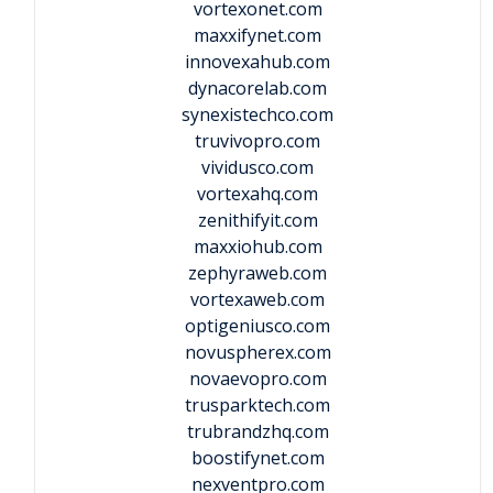
vortexonet.com
maxxifynet.com
innovexahub.com
dynacorelab.com
synexistechco.com
truvivopro.com
vividusco.com
vortexahq.com
zenithifyit.com
maxxiohub.com
zephyraweb.com
vortexaweb.com
optigeniusco.com
novuspherex.com
novaevopro.com
trusparktech.com
trubrandzhq.com
boostifynet.com
nexventpro.com