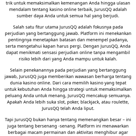
trik untuk memaksimalkan kemenangan Anda hingga ulasan
mendalam tentang kasino online terbaik, JurusQQ adalah
sumber daya Anda untuk semua hal yang berjudi.
Salah satu fitur utama JurusQQ adalah fokusnya pada
perjudian yang bertanggung jawab. Platform ini menekankan
pentingnya menetapkan batasan dan menempel padanya,
serta mengetahui kapan harus pergi. Dengan JurusQQ, Anda
dapat menikmati sensasi perjudian online tanpa mengambil
risiko lebih dari yang Anda mampu untuk kalah.
Selain penekanannya pada perjudian yang bertanggung
jawab, JurusQQ juga memberikan wawasan berharga tentang
dunia kasino online. Dari cara memilih kasino yang tepat
untuk kebutuhan Anda hingga strategi untuk memaksimalkan
peluang Anda untuk menang, JurusQQ mencakup semuanya.
Apakah Anda lebih suka slot, poker, blackjack, atau roulette,
JurusQQ telah Anda liput.
Tapi JurusQQ bukan hanya tentang memenangkan besar – ini
juga tentang bersenang -senang. Platform ini menawarkan
berbagai macam permainan dan aktivitas menghibur agar