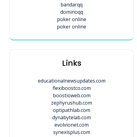
bandarqq
dominoqq
poker online
poker online
Links
educationalnewsupdates.com
flexiboostco.com
boostioweb.com
zephyrushub.com
optipathlab.com
dynabytelab.com
evolvionet.com
synexisplus.com