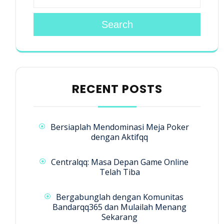
Search
RECENT POSTS
Bersiaplah Mendominasi Meja Poker
dengan Aktifqq
Centralqq: Masa Depan Game Online
Telah Tiba
Bergabunglah dengan Komunitas
Bandarqq365 dan Mulailah Menang
Sekarang