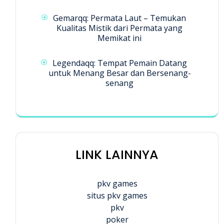
Gemarqq: Permata Laut – Temukan
Kualitas Mistik dari Permata yang
Memikat ini
Legendaqq: Tempat Pemain Datang
untuk Menang Besar dan Bersenang-
senang
LINK LAINNYA
pkv games
situs pkv games
pkv
poker