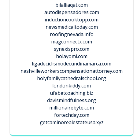
bilalliaqat.com
autodispensadores.com
inductioncooktopp.com
newsmedicaltoday.com
roofingnevada.info
magconnectx.com
synexispro.com
holayomi.com
ligadeciclismodecundinamarca.com
nashvilleworkerscompensationattorney.com
holyfamilycathedralschool.org
londonkiddy.com
ufabetcoaching.biz
davismindfulness.org
millionairebyte.com
fortechday.com
getcaminorealestateusa.xyz