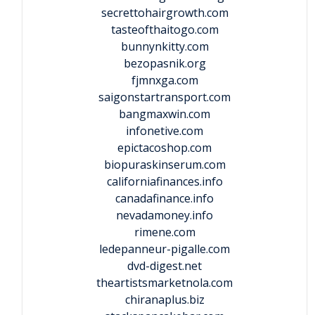
secrettohairgrowth.com
tasteofthaitogo.com
bunnynkitty.com
bezopasnik.org
fjmnxga.com
saigonstartransport.com
bangmaxwin.com
infonetive.com
epictacoshop.com
biopuraskinserum.com
californiafinances.info
canadafinance.info
nevadamoney.info
rimene.com
ledepanneur-pigalle.com
dvd-digest.net
theartistsmarketnola.com
chiranaplus.biz