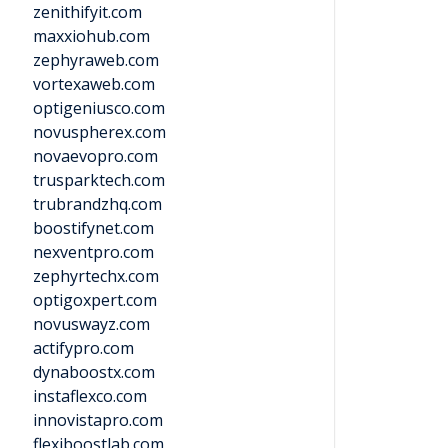
zenithifyit.com
maxxiohub.com
zephyraweb.com
vortexaweb.com
optigeniusco.com
novuspherex.com
novaevopro.com
trusparktech.com
trubrandzhq.com
boostifynet.com
nexventpro.com
zephyrtechx.com
optigoxpert.com
novuswayz.com
actifypro.com
dynaboostx.com
instaflexco.com
innovistapro.com
flexiboostlab.com