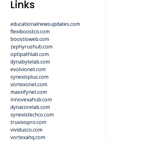
Links
educationalnewsupdates.com
flexiboostco.com
boostioweb.com
zephyrushub.com
optipathlab.com
dynabytelab.com
evolvionet.com
synexisplus.com
vortexonet.com
maxxifynet.com
innovexahub.com
dynacorelab.com
synexistechco.com
truvivopro.com
vividusco.com
vortexahq.com