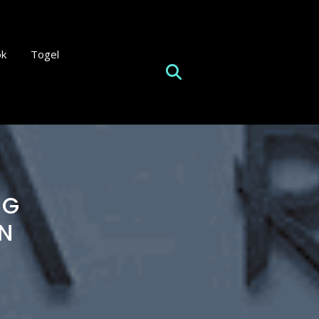
ok
Togel
NG
N