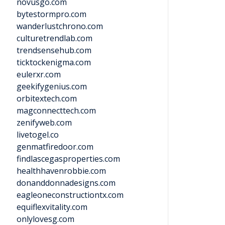
novusgo.com
bytestormpro.com
wanderlustchrono.com
culturetrendlab.com
trendsensehub.com
ticktockenigma.com
eulerxr.com
geekifygenius.com
orbitextech.com
magconnecttech.com
zenifyweb.com
livetogel.co
genmatfiredoor.com
findlascegasproperties.com
healthhavenrobbie.com
donanddonnadesigns.com
eagleoneconstructiontx.com
equiflexvitality.com
onlylovesg.com