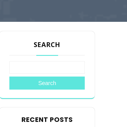
SEARCH
Search
RECENT POSTS