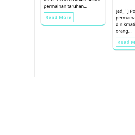
permainan taruhan…
[ad_1] P
Read More
permaina
dinikmati
orang…
Read 