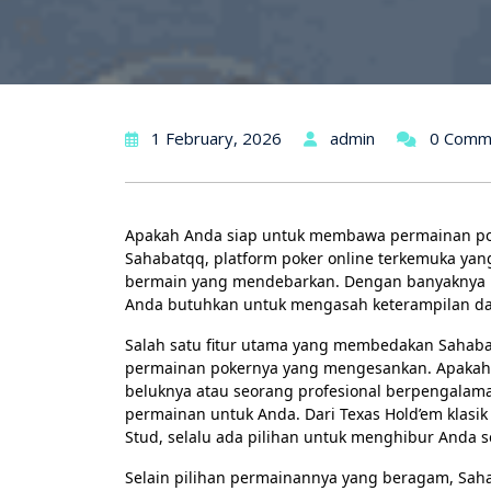
1 February, 2026
admin
0 Comm
Apakah Anda siap untuk membawa permainan pok
Sahabatqq, platform poker online terkemuka y
bermain yang mendebarkan. Dengan banyaknya p
Anda butuhkan untuk mengasah keterampilan d
Salah satu fitur utama yang membedakan Sahabatq
permainan pokernya yang mengesankan. Apakah 
beluknya atau seorang profesional berpengalam
permainan untuk Anda. Dari Texas Hold’em klasi
Stud, selalu ada pilihan untuk menghibur Anda 
Selain pilihan permainannya yang beragam, S