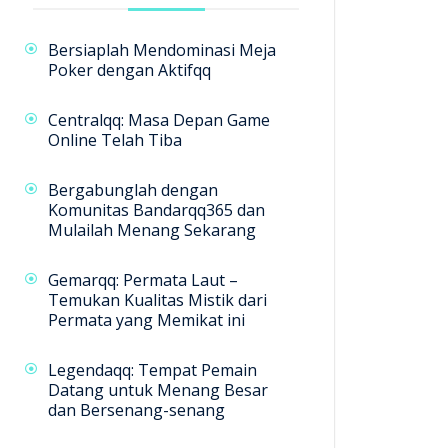
Bersiaplah Mendominasi Meja
Poker dengan Aktifqq
Centralqq: Masa Depan Game
Online Telah Tiba
Bergabunglah dengan
Komunitas Bandarqq365 dan
Mulailah Menang Sekarang
Gemarqq: Permata Laut –
Temukan Kualitas Mistik dari
Permata yang Memikat ini
Legendaqq: Tempat Pemain
Datang untuk Menang Besar
dan Bersenang-senang