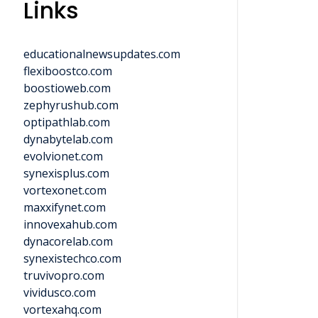
Links
educationalnewsupdates.com
flexiboostco.com
boostioweb.com
zephyrushub.com
optipathlab.com
dynabytelab.com
evolvionet.com
synexisplus.com
vortexonet.com
maxxifynet.com
innovexahub.com
dynacorelab.com
synexistechco.com
truvivopro.com
vividusco.com
vortexahq.com