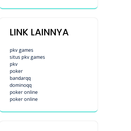
LINK LAINNYA
pkv games
situs pkv games
pkv
poker
bandarqq
dominoqq
poker online
poker online