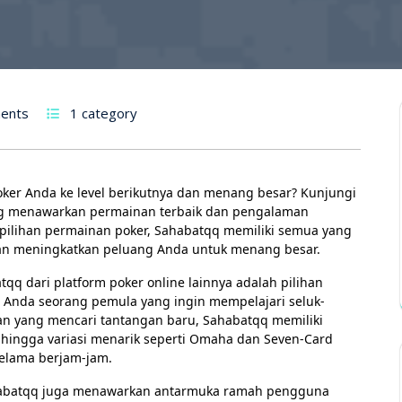
ents
1 category
er Anda ke level berikutnya dan menang besar? Kunjungi
ang menawarkan permainan terbaik dan pengalaman
ilihan permainan poker, Sahabatqq memiliki semua yang
an meningkatkan peluang Anda untuk menang besar.
q dari platform poker online lainnya adalah pilihan
Anda seorang pemula yang ingin mempelajari seluk-
an yang mencari tantangan baru, Sahabatqq memiliki
k hingga variasi menarik seperti Omaha dan Seven-Card
selama berjam-jam.
ahabatqq juga menawarkan antarmuka ramah pengguna