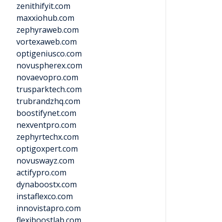
zenithifyit.com
maxxiohub.com
zephyraweb.com
vortexaweb.com
optigeniusco.com
novuspherex.com
novaevopro.com
trusparktech.com
trubrandzhq.com
boostifynet.com
nexventpro.com
zephyrtechx.com
optigoxpert.com
novuswayz.com
actifypro.com
dynaboostx.com
instaflexco.com
innovistapro.com
flexiboostlab.com