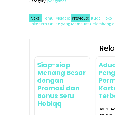
Category:
pkv games
Post
Next:
Temui Mejaqq:
Previous:
Ituqq: Toko 
Poker Pro Online yang Membuat Gelombang di 
navigation
Rela
Siap-siap
Adu
Menang Besar
Pen
dengan
Per
Promosi dan
Kart
Bonus Seru
Terb
Hobiqq
[ad_1] A
permaina