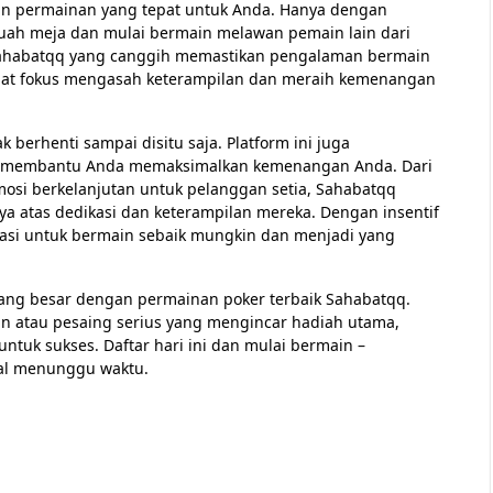
n permainan yang tepat untuk Anda. Hanya dengan
uah meja dan mulai bermain melawan pemain lain dari
 Sahabatqq yang canggih memastikan pengalaman bermain
apat fokus mengasah keterampilan dan meraih kemenangan
berhenti sampai disitu saja. Platform ini juga
k membantu Anda memaksimalkan kemenangan Anda. Dari
si berkelanjutan untuk pelanggan setia, Sahabatqq
atas dedikasi dan keterampilan mereka. Dengan insentif
ivasi untuk bermain sebaik mungkin dan menjadi yang
ng besar dengan permainan poker terbaik Sahabatqq.
n atau pesaing serius yang mengincar hadiah utama,
tuk sukses. Daftar hari ini dan mulai bermain –
al menunggu waktu.