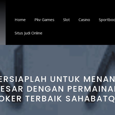
Home
Pkv Games
Slot
Casino
Sportbo
Situs Judi Online
ERSIAPLAH UNTUK MENA
BESAR DENGAN PERMAINA
OKER TERBAIK SAHABAT