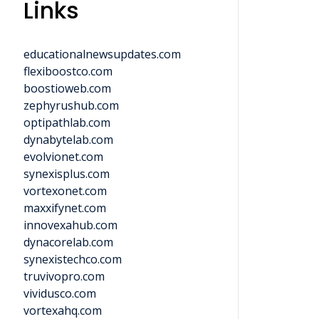
Links
educationalnewsupdates.com
flexiboostco.com
boostioweb.com
zephyrushub.com
optipathlab.com
dynabytelab.com
evolvionet.com
synexisplus.com
vortexonet.com
maxxifynet.com
innovexahub.com
dynacorelab.com
synexistechco.com
truvivopro.com
vividusco.com
vortexahq.com