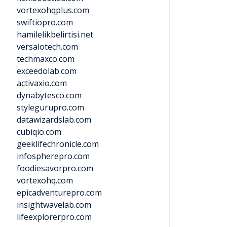
vortexohqplus.com
swiftiopro.com
hamilelikbelirtisi.net
versalotech.com
techmaxco.com
exceedolab.com
activaxio.com
dynabytesco.com
stylegurupro.com
datawizardslab.com
cubiqio.com
geeklifechronicle.com
infospherepro.com
foodiesavorpro.com
vortexohq.com
epicadventurepro.com
insightwavelab.com
lifeexplorerpro.com