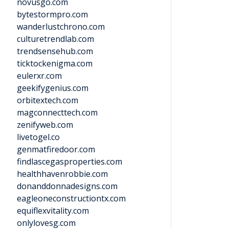
novusgo.com
bytestormpro.com
wanderlustchrono.com
culturetrendlab.com
trendsensehub.com
ticktockenigma.com
eulerxr.com
geekifygenius.com
orbitextech.com
magconnecttech.com
zenifyweb.com
livetogel.co
genmatfiredoor.com
findlascegasproperties.com
healthhavenrobbie.com
donanddonnadesigns.com
eagleoneconstructiontx.com
equiflexvitality.com
onlylovesg.com