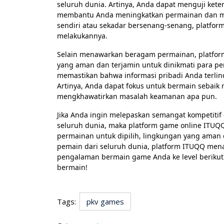
seluruh dunia. Artinya, Anda dapat menguji ke
membantu Anda meningkatkan permainan dan memp
sendiri atau sekadar bersenang-senang, platfor
melakukannya.
Selain menawarkan beragam permainan, platfor
yang aman dan terjamin untuk dinikmati para pe
memastikan bahwa informasi pribadi Anda terli
Artinya, Anda dapat fokus untuk bermain sebaik
mengkhawatirkan masalah keamanan apa pun.
Jika Anda ingin melepaskan semangat kompetiti
seluruh dunia, maka platform game online ITUQ
permainan untuk dipilih, lingkungan yang aman 
pemain dari seluruh dunia, platform ITUQQ m
pengalaman bermain game Anda ke level berikut
bermain!
Tags:
pkv games