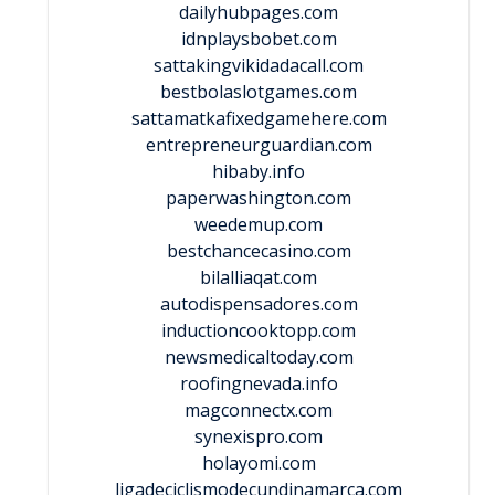
dailyhubpages.com
idnplaysbobet.com
sattakingvikidadacall.com
bestbolaslotgames.com
sattamatkafixedgamehere.com
entrepreneurguardian.com
hibaby.info
paperwashington.com
weedemup.com
bestchancecasino.com
bilalliaqat.com
autodispensadores.com
inductioncooktopp.com
newsmedicaltoday.com
roofingnevada.info
magconnectx.com
synexispro.com
holayomi.com
ligadeciclismodecundinamarca.com