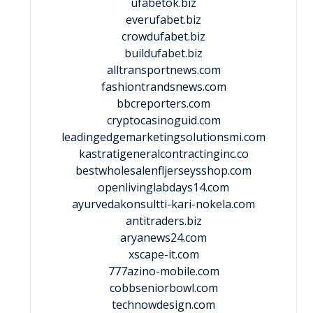
ufabetok.biz
everufabet.biz
crowdufabet.biz
buildufabet.biz
alltransportnews.com
fashiontrandsnews.com
bbcreporters.com
cryptocasinoguid.com
leadingedgemarketingsolutionsmi.com
kastratigeneralcontractinginc.co
bestwholesalenfljerseysshop.com
openlivinglabdays14.com
ayurvedakonsultti-kari-nokela.com
antitraders.biz
aryanews24.com
xscape-it.com
777azino-mobile.com
cobbseniorbowl.com
technowdesign.com