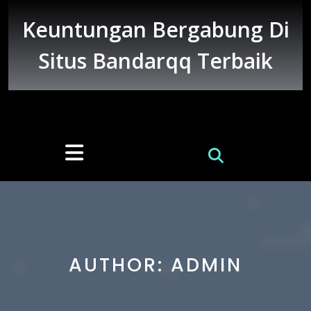
Skip
to
Keuntungan Bergabung Di
content
Situs Bandarqq Terbaik
Open
Button
AUTHOR:
ADMIN